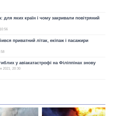
: для яких країн і чому закривали повітряний
10:56
бився приватний літак, екіпаж і пасажири
:58
агиблих у авіакатастрофі на Філіппінах знову
я 2021, 20:30