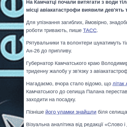
На Камчатці почали витягати з води ті
місці авіакатастрофи виявили дев'ять т
Для упізнання загиблих, ймовірно, знадоб
роботи тривають, пише
ТАСС
.
Рятувальники та волонтери шукатимуть тіл
Ан-26 до припливу.
Губернатор Камчатського краю Володимир
триденну жалобу у зв'язку з авіакатастро
Нагадаємо, вчора стало відомо, що
літак 
Камчатського до селища Палана перестав в
заходити на посадку.
Пізніше
його уламки знайшли
біля селища
Візуальна аналітика від редакції «Слово і