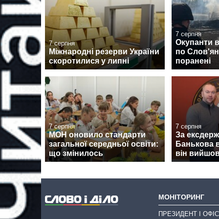
7 серпня
Окупанти 
7 серпня
Міжнародні резерви України
по Слов'янс
скоротилися у липні
поранені
7 серпня
7 серпня
МОН оновило стандарти
За ексдер
загальної середньої освіти:
Банькова в
що змінилось
він вийшов
МОНІТОРИНГ
ПРЕЗИДЕНТ І ОФІС