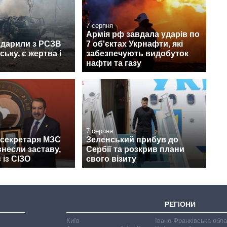
7 серпня
Армія рф завдала ударів по
вдарили з РСЗВ
7 об'єктах Укрнафти, які
ьку, є жертва і
забезпечують видобуток
нафти та газу
7 серпня
жсекретаря МЗС
Зеленський прибув до
несли заставу,
Сербії та розкрив плани
 із СІЗО
свого візиту
РЕГІОНИ
Київ
Івано-Франківська обл