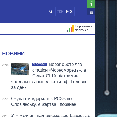
УКР
РОС
Порівняння
політиків
ЦІЙ
МЕРИ МІСТ
ВСІ ПЕРСОНИ
НОВИНИ
Ворог обстріляв
ПІДСУМКИ
23:09
стадіон «Чорноморець», а
Сенат США підтримав
«пекельні санкції» проти рф. Головне
за день
Окупанти вдарили з РСЗВ по
22:29
Слов'янську, є жертва і поранені
У Німеччині над військовою базою, де
21:45