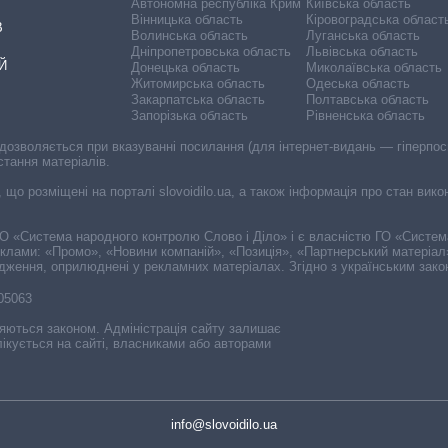
Автономна республіка Крим
Київська область
Вінницька область
Кіровоградська област
В
Волинська область
Луганська область
Дніпропетровська область
Львівська область
Й
Донецька область
Миколаївська область
Житомирська область
Одеська область
Закарпатська область
Полтавська область
Запорізька область
Рівненська область
 дозволяється при вказуванні посилання (для інтернет-видань — гіперпоси
стання матеріалів.
, що розміщені на порталі slovoidilo.ua, а також інформація про стан вик
і ГО «Система народного контролю Слово і Діло» і є власністю ГО «Систе
еклами: «Промо», «Новини компаній», «Позиція», «Партнерський матеріал
судження, оприлюднені у рекламних матеріалах. Згідно з українським зак
-05063
няються законом. Адміністрація сайту залишає
ікується на сайті, власниками або авторами
info@slovoidilo.ua