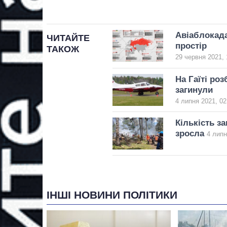
Авіаблокада
ЧИТАЙТЕ
простір
ТАКОЖ
29 червня 2021, 
На Гаїті роз
загинули
4 липня 2021, 02
Кількість з
зросла
4 липн
ІНШІ НОВИНИ ПОЛІТИКИ