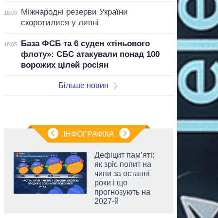
Міжнародні резерви України
18:09
скоротилися у липні
База ФСБ та 6 суден «тіньового
18:05
флоту»: СБС атакували понад 100
ворожих цілей росіян
Більше новин
ІНФОГРАФІКА
Дефіцит пам’яті:
як зріс попит на
чипи за останні
роки і що
прогнозують на
2027-й