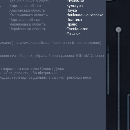
Тернопільська область
Економіка
ь
Харківська область
Культура
Херсонська область
Наука
Хмельницька область
Національна безпека
Черкаська область
Політика
Чернівецька область
Право
Чернігівська область
Суспільство
Фінанси
лання) на www.slovoidilo.ua. Посилання (гіперпосилання)
онання цих обіцянок, зібрана й опрацьована ТОВ «ІА Слово і
ма народного контролю Слово і Діло».
», «Спецпроєкт», «За підтримки».
онодавством відповідальність за зміст реклами несе