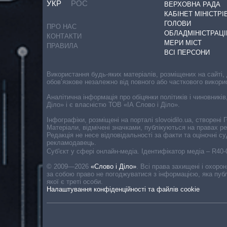
УКР
РОС
ВЕРХОВНА РАДА
КАБІНЕТ МІНІСТРІ
ГОЛОВИ
ПРО НАС
ОБЛАДМІНІСТРАЦІ
КОНТАКТИ
МЕРИ МІСТ
ПРАВИЛА
ВСІ ПЕРСОНИ
Використання будь-яких матеріалів, розміщених на сайті,
обов’язкове незалежно від повного або часткового викори
Аналітична інформація про обіцянки політиків і чиновників
Діло» і є власністю ТОВ «ІА Слово і Діло».
Інфографіки, розміщені на порталі slovoidilo.ua, створен
Матеріали, відмічені значками, публікуються на правах р
Редакція не несе відповідальності за факти та оціночні 
рекламодавець.
Cуб'єкт у сфері онлайн-медіа. Ідентифікатор медіа – R40
© 2009—2026
«Слово і Діло»
.
Всі права захищені і охоро
за собою право не погоджуватися з інформацією, яка публ
якої є треті особи.
Налаштування конфіденційності та файлів cookie