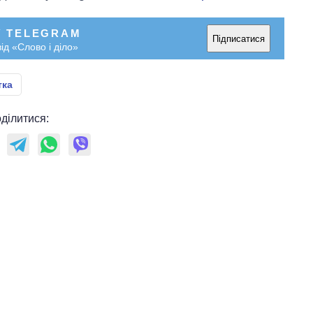
У TELEGRAM
Підписатися
ід «Слово і діло»
тка
ділитися: