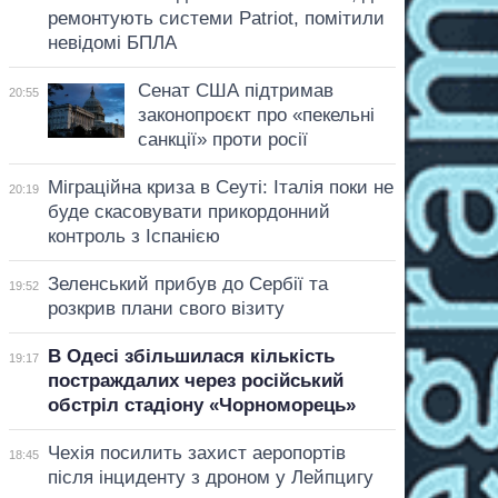
ремонтують системи Patriot, помітили
невідомі БПЛА
Сенат США підтримав
20:55
законопроєкт про «пекельні
санкції» проти росії
Міграційна криза в Сеуті: Італія поки не
20:19
буде скасовувати прикордонний
контроль з Іспанією
Зеленський прибув до Сербії та
19:52
розкрив плани свого візиту
В Одесі збільшилася кількість
19:17
постраждалих через російський
обстріл стадіону «Чорноморець»
Чехія посилить захист аеропортів
18:45
після інциденту з дроном у Лейпцигу