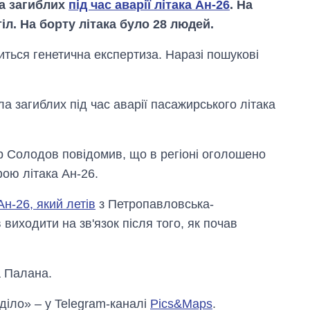
ла загиблих
під час аварії літака Ан-26
. На
іл. На борту літака було 28 людей.
иться генетична експертиза. Наразі пошукові
а загиблих під час аварії пасажирського літака
 Солодов повідомив, що в регіоні оголошено
фою літака Ан-26.
Ан-26, який летів
з Петропавловська-
Як за 10 років
иходити на зв'язок після того, як почав
змінилася кількість
вступників на
бакалаврат,
 Палана.
магістратуру та
аспірантуру
 діло» – у Telegram-каналі
Pics&Maps
.