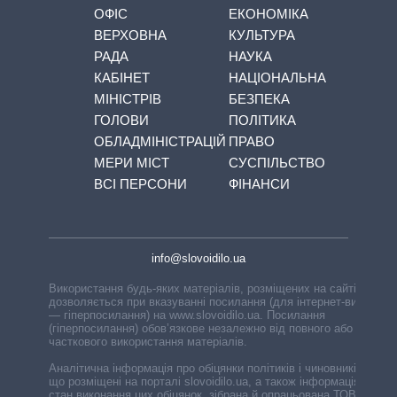
ОФІС
ЕКОНОМІКА
ВЕРХОВНА
КУЛЬТУРА
РАДА
НАУКА
КАБІНЕТ
НАЦІОНАЛЬНА
МІНІСТРІВ
БЕЗПЕКА
ГОЛОВИ
ПОЛІТИКА
ОБЛАДМІНІСТРАЦІЙ
ПРАВО
МЕРИ МІСТ
СУСПІЛЬСТВО
ВСІ ПЕРСОНИ
ФІНАНСИ
info@slovoidilo.ua
Використання будь-яких матеріалів, розміщених на сайті,
дозволяється при вказуванні посилання (для інтернет-видань
— гіперпосилання) на www.slovoidilo.ua. Посилання
(гіперпосилання) обов’язкове незалежно від повного або
часткового використання матеріалів.
Аналітична інформація про обіцянки політиків і чиновників,
що розміщені на порталі slovoidilo.ua, а також інформація про
стан виконання цих обіцянок, зібрана й опрацьована ТОВ «ІА