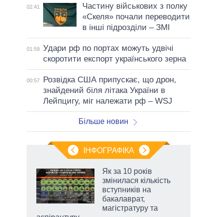
Частину військових з полку
02:41
«Скеля» почали переводити
в інші підрозділи – ЗМІ
Удари рф по портах можуть удвічі
01:59
скоротити експорт українського зерна
Розвідка США припускає, що дрон,
00:57
знайдений біля літака України в
Лейпцигу, міг належати рф – WSJ
Більше новин
ІНФОГРАФІКА
 5
Як за 10 років
вго
змінилася кількість
вступників на
бакалаврат,
магістратуру та