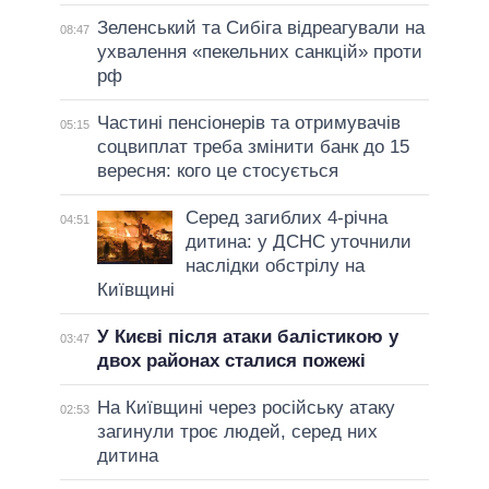
Зеленський та Сибіга відреагували на
08:47
ухвалення «пекельних санкцій» проти
рф
Частині пенсіонерів та отримувачів
05:15
соцвиплат треба змінити банк до 15
вересня: кого це стосується
Серед загиблих 4-річна
04:51
дитина: у ДСНС уточнили
наслідки обстрілу на
Київщині
У Києві після атаки балістикою у
03:47
двох районах сталися пожежі
На Київщині через російську атаку
02:53
загинули троє людей, серед них
дитина