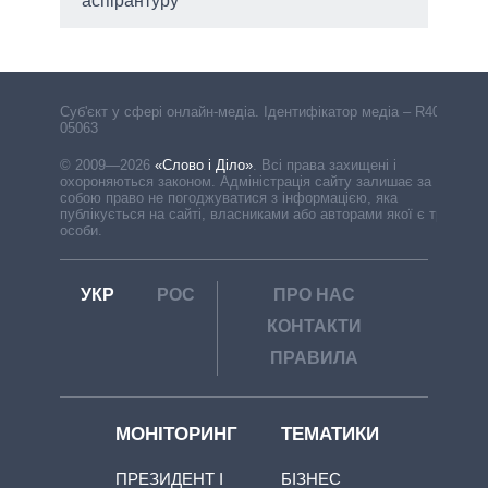
аспірантуру
Cуб'єкт у сфері онлайн-медіа. Ідентифікатор медіа – R40-
05063
© 2009—2026
«Слово і Діло»
.
Всі права захищені і
охороняються законом. Адміністрація сайту залишає за
собою право не погоджуватися з інформацією, яка
публікується на сайті, власниками або авторами якої є треті
особи.
УКР
РОС
ПРО НАС
КОНТАКТИ
ПРАВИЛА
МОНІТОРИНГ
ТЕМАТИКИ
ПРЕЗИДЕНТ І
БІЗНЕС