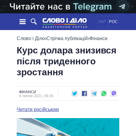
УКР
РОС
НОВИНИ
Слово і Діло
›
Стрічка публікацій
›
Фінанси
Курс долара знизився
ОБIЦЯНКИ
СТРІЧКА
ПОЛІТИКА
після триденного
ПОДІЇ
ЕКОНОМІКА
ПОЛIТИКИ
зростання
СТАТТІ
СУСПІЛЬСТВО
ІНФОГРАФІКА
ДУМКИ
СВІТ
УСІ ПОЛІТИКИ
ОГЛЯДИ
ПРЕЗИДЕНТ І ОФІС
ВІДЕО
ФІНАНСИ
ДАЙДЖЕСТИ
6 липня 2021, 09:26
ВЕРХОВНА РАДА
ПІДТРИМАТИ
КАБІНЕТ МІНІСТРІВ
Читати російською
ГОЛОВИ ОБЛАДМІНІСТРАЦІЙ
ПОРІВНЯННЯ ПОЛІТИКІВ
МЕРИ МІСТ
ВСІ ПЕРСОНИ