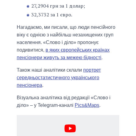
27,2904 грн за 1 долар;
32,3732 за 1 євро.
Нагадаємо, ми писали, що люди пенсійного
віку є однією з найбільш незахищених груп
населення. «Слово і діло» пропонує
подивитися,
в яких європейських країнах
пенсіонери живуть за межею бідності
.
Також наші аналітики склали
портрет
середньостатистичного українського
пенсіонера
.
Візуальна аналітика від редакції «Слово і
діло» – у Telegram-каналі
Pics&Maps
.