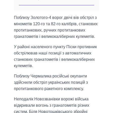
Поблизу Золотого-4 ворог двічі вів обстріл з
мінометів 120-го та 82-го калібрів, станкових
протитанкових, ручних протитанкових
гранатометів і великокаліберних кулеметів.
У районі населеного пункту Піски противник
обстрілював наші позиції з автоматичних
станкових гранатометів і великокаліберних
кулеметів.
Поблизу Чермалика російські окупанти
здійснили обстріл українських позицій з
протитанкового ракетного комплексу.
Неподалік Новозванівки ворожі війська
відкривали вогонь з гранатометів різних
систем. Біля Новотошківського збройні