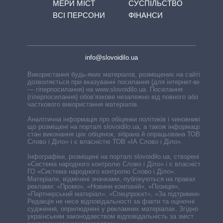
МЕРИ МІСТ
СУСПІЛЬСТВО
ВСІ ПЕРСОНИ
ФІНАНСИ
info@slovoidilo.ua
Використання будь-яких матеріалів, розміщених на сайті,
дозволяється при вказуванні посилання (для інтернет-видань
— гіперпосилання) на www.slovoidilo.ua. Посилання
(гіперпосилання) обов’язкове незалежно від повного або
часткового використання матеріалів.
Аналітична інформація про обіцянки політиків і чиновників,
що розміщені на порталі slovoidilo.ua, а також інформація про
стан виконання цих обіцянок, зібрана й опрацьована ТОВ «ІА
Слово і Діло» і є власністю ТОВ «ІА Слово і Діло».
Інфографіки, розміщені на порталі slovoidilo.ua, створені ГО
«Система народного контролю Слово і Діло» і є власністю
ГО «Система народного контролю Слово і Діло».
Матеріали, відмічені значками, публікуються на правах
реклами: «Промо», «Новини компаній», «Позиція»,
«Партнерський матеріал», «Спецпроєкт», «За підтримки».
Редакція не несе відповідальності за факти та оціночні
судження, оприлюднені у рекламних матеріалах. Згідно з
українським законодавством відповідальність за зміст