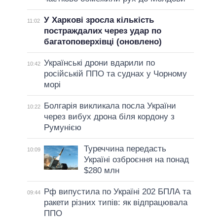
У Харкові зросла кількість
11:02
постраждалих через удар по
багатоповерхівці (оновлено)
Українські дрони вдарили по
10:42
російській ППО та суднах у Чорному
морі
Болгарія викликала посла України
10:22
через вибух дрона біля кордону з
Румунією
Туреччина передасть
10:09
Україні озброєння на понад
$280 млн
Рф випустила по Україні 202 БПЛА та
09:44
ракети різних типів: як відпрацювала
ППО