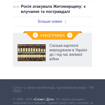
Росія атакувала Житомирщину: є
09:36
влучання та постраждалі
Більше новин
ІНФОГРАФІКА
 як
Скільки картоплі
и за
вирощували в Україні
до і під час великої
2027-
війни
аспі
Cуб'єкт у сфері онлайн-медіа. Ідентифікатор медіа – R40-
05063
© 2009—2026
«Слово і Діло»
.
Всі права захищені і
охороняються законом. Адміністрація сайту залишає за