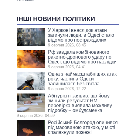
ІНШІ НОВИНИ ПОЛІТИКИ
У Харкові внаслідок атаки
загинули люди, в Одесі стало
відомо про постраждалих
9 серпня 2026, 08:45
Рф завдала комбінованого
ракетно-дронового удару по
Одесі: що відомо про наслідки
9 серпня 2026, 04:41
Одна з наймасштабніших атак
року: частина Одеси
залишилася без світла
9 серпня 2026, 12:22
Абітурієнт заявив, що йому
змінили результат НМТ:
перевірка виявила можливу
підробку – омбудсменка
9 серпня 2026, 04:59
Російський Бєлгород опинився
під масованою атакою, у місті
спалахнули пожежі