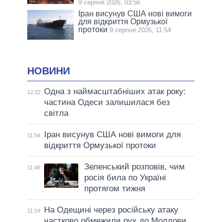
9 серпня 2026, 03:56
Іран висунув США нові вимоги
для відкриття Ормузької
протоки
9 серпня 2026, 11:54
НОВИНИ
Одна з наймасштабніших атак року:
12:22
частина Одеси залишилася без
світла
Іран висунув США нові вимоги для
11:54
відкриття Ормузької протоки
Зеленський розповів, чим
11:48
росія била по Україні
протягом тижня
На Одещині через російську атаку
11:14
частково обмежили рух до Молдови