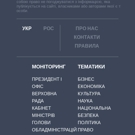
собою право не погоджуватися з інформацією, яка
публікується на сайті, власниками або авторами якої є треті
особи.
УКР
РОС
ПРО НАС
КОНТАКТИ
ПРАВИЛА
МОНІТОРИНГ
ТЕМАТИКИ
ПРЕЗИДЕНТ І
БІЗНЕС
ОФІС
ЕКОНОМІКА
ВЕРХОВНА
КУЛЬТУРА
РАДА
НАУКА
КАБІНЕТ
НАЦІОНАЛЬНА
МІНІСТРІВ
БЕЗПЕКА
ГОЛОВИ
ПОЛІТИКА
ОБЛАДМІНІСТРАЦІЙ
ПРАВО