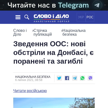
УКР
РОС
НОВИНИ
Слово і
›
Стрічка
›
Національна
Діло
публікацій
безпека
ОБIЦЯНКИ
СТРІЧКА
ПОЛІТИКА
Зведення ООС: нові
ПОДІЇ
ЕКОНОМІКА
обстріли на Донбасі, є
ПОЛIТИКИ
СТАТТІ
СУСПІЛЬСТВО
поранені та загиблі
ІНФОГРАФІКА
ДУМКИ
СВІТ
УСІ ПОЛІТИКИ
ОГЛЯДИ
ПРЕЗИДЕНТ І ОФІС
ВІДЕО
ДАЙДЖЕСТИ
ВЕРХОВНА РАДА
НАЦІОНАЛЬНА БЕЗПЕКА
6 липня 2021, 08:58
ПІДТРИМАТИ
КАБІНЕТ МІНІСТРІВ
ГОЛОВИ ОБЛАДМІНІСТРАЦІЙ
Читати російською
ПОРІВНЯННЯ ПОЛІТИКІВ
МЕРИ МІСТ
ВСІ ПЕРСОНИ