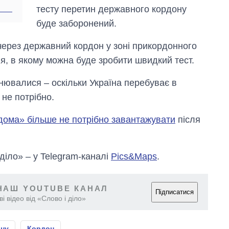
тесту перетин державного кордону
буде заборонений.
через державний кордон у зоні прикордонного
, в якому можна буде зробити швидкий тест.
мінювалися – оскільки Україна перебуває в
 не потрібно.
вдома» більше не потрібно завантажувати
після
 діло» – у Telegram-каналі
Pics&Maps
.
НАШ YOUTUBE КАНАЛ
Підписатися
і відео від «Слово і діло»
ону
Кордон