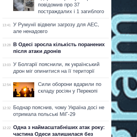
повідомив про 37
постраждалих і 1 загиблого
У Румунії відвели загрозу для АЕС,
13:41
але ненадовго
В Одесі зросла кількість поранених
13:28
після атаки дронів
У Болгарії пояснили, як український
13:03
дрон міг опинитися на її території
Сили оборони вдарили по
12:54
складу росіян у Перекопі
Боднар пояснив, чому Україна досі не
12:32
отримала польські МіГ-29
Одна з наймасштабніших атак року:
12:22
частина Одеси залишилася без