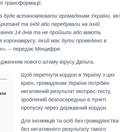
ої трансформації.
а буде встановлювати громадянам України, які
ританії та Індії або перебували на їхній
анніх 14 днів та не пройшли або мають
коронавірусу, який має бути проведено в
он»
, – передає Мінцифри.
Вісім масованих
сюдженням нового штаму вірусу Дельта.
ударів по Україні
за літо: Київ та
Щоб перетнути кордон в Україну з цих
область стали
головною ціллю
країн, громадянам України потрібен
рф
негативний результат експрес-тесту,
ати
зроблений безпосередньо в пункті
пропуску через державний кордон.
Для іноземців та осіб без громадянства
без негативного результату такого