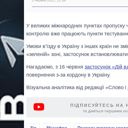
3 червня 2021, 12:38
У великих міжнародних пунктах пропуску 
контролю вже працюють пункти тестування
Умови в’їзду в Україну з інших країн не з
«зеленій» зоні, застосунок встановлювати
Нагадаємо, з 16 червня
застосунок «Дій 
повернення з-за кордону в Україну.
Візуальна аналітика від редакції «Слово і
ПІДПИСУЙТЕСЬ НА 
та дивіться першими нов
Дія
Мінцифри
Правила перетину корд