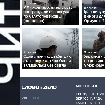
9 серпня
У Харкові зросла кількість
9 серпня
постраждалих через удар
Іран висун
по багатоповерхівці
вимоги для
(оновлено)
Ормузької
9 серпня
9 серпня
Одна з наймасштабніших
Українські
атак року: частина Одеси
по російсь
залишилася без світла
у Чорному
МОНІТОРИНГ
ПРЕЗИДЕНТ І ОФІС
УКР
РОС
ВЕРХОВНА РАДА
КАБІНЕТ МІНІСТРІ