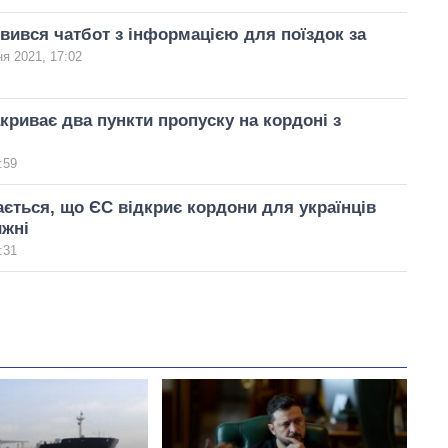
'явився чатбот з інформацією для поїздок за
ня 2021, 17:02
криває два пункти пропуску на кордоні з
:59
ється, що ЄС відкриє кордони для українців
ижні
:31