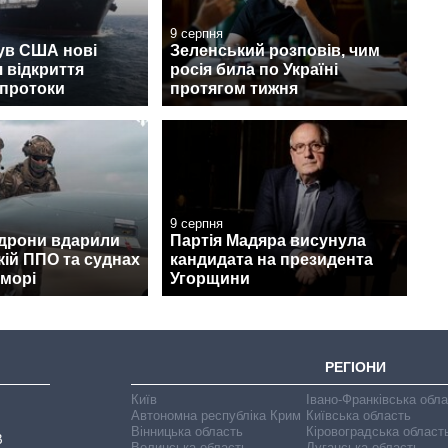
9 серпня
ув США нові
Зеленський розповів, чим
 відкриття
росія била по Україні
 протоки
протягом тижня
9 серпня
 дрони вдарили
Партія Мадяра висунула
кій ППО та суднах
кандидата на президента
 морі
Угорщини
РЕГІОНИ
Київ
Івано-Франківська обл
Автономна республіка Крим
Київська область
Вінницька область
Кіровоградська област
В
Волинська область
Луганська область