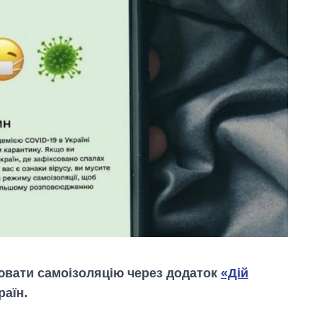
лювати самоізоляцію через додаток
«Дій
раїн.