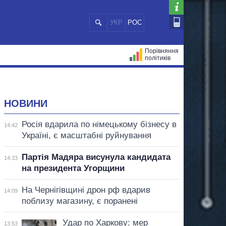
УКР
РОС
Порівняння
політиків
ЦІЙ
МЕРИ МІСТ
ВСІ ПЕРСОНИ
НОВИНИ
Росія вдарила по німецькому бізнесу в
14:42
Україні, є масштабні руйнування
Партія Мадяра висунула кандидата
14:33
на президента Угорщини
На Чернігівщині дрон рф вдарив
14:09
поблизу магазину, є поранені
Удар по Харкову: мер
13:53