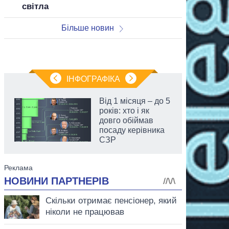
світла
Більше новин
ІНФОГРАФІКА
Від 1 місяця – до 5
років: хто і як
довго обіймав
посаду керівника
СЗР