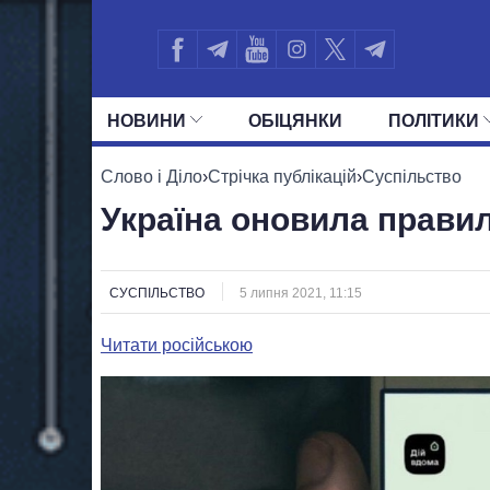
НОВИНИ
ОБIЦЯНКИ
ПОЛIТИКИ
УСІ ПОЛІТИКИ
ПРЕЗИДЕНТ І ОФ
Слово і Діло
›
Стрічка публікацій
›
Суспільство
Україна оновила прави
СУСПІЛЬСТВО
5 липня 2021, 11:15
Читати російською