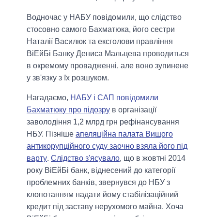
Водночас у НАБУ повідомили, що слідство
стосовно самого Бахматюка, його сестри
Наталії Василюк та ексголови правління
ВіЕйБі Банку Дениса Мальцева проводиться
в окремому провадженні, але воно зупинене
у зв'язку з їх розшуком.
Нагадаємо,
НАБУ і САП повідомили
Бахматюку про підозру
в організації
заволодіння 1,2 млрд грн рефінансування
НБУ. Пізніше
апеляційна палата Вищого
антикорупційного суду заочно взяла його під
варту
.
Слідство з'ясувало
, що в жовтні 2014
року ВіЕйБі банк, віднесений до категорії
проблемних банків, звернувся до НБУ з
клопотанням надати йому стабілізаційний
кредит під заставу нерухомого майна. Хоча