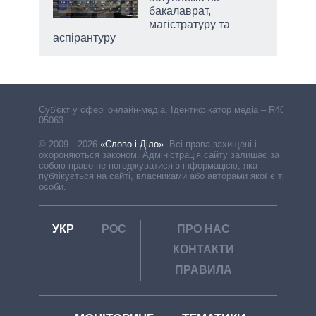
бакалаврат,
магістратуру та
аспірантуру
Cуб'єкт у сфері онлайн-медіа. Ідентифікатор медіа – R40-
05063
© 2009—2026
«Слово і Діло»
.
Всі права захищені і
охороняються законом. Адміністрація сайту залишає за
собою право не погоджуватися з інформацією, яка
публікується на сайті, власниками або авторами якої є треті
особи.
УКР
РОС
ПРО НАС
КОНТАКТИ
ПРАВИЛА