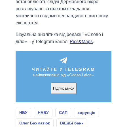
встановлюють слідчі Державного бюро
розслідувань за фактом складання
можливого свідомо неправдивого висновку
експертом.
Візуальна аналітика від редакції «Слово і
діло» – у Telegram-каналі
Pics&Maps
.
ЧИТАЙТЕ У TELEGRAM
найважливіше від «Слово і діло»
Підписатися
НБУ
НАБУ
САП
корупція
Олег Бахматюк
ВіЕйБі банк