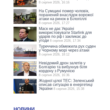
8 серпня 2026, 16:16
На Сумщині помер чоловік,
поранений внаслідок ворожої
атаки на ринок в Білопіллі
8 серпня 2026, 17:27
Маск не дає Україні
використовувати Starlink для
ударів по рф і закликає до
угоди
8 серпня 2026, 17:34
Туреччина обмежила рух суден
у Чорному морі через атаки
8 серпня 2026, 18:12
Невідомий дрон залетів у
Болгарію та вибухнув біля
кордону з Румунією
8 серпня 2026, 16:36
Жодної цілої ТЕС: Зеленський
описав ситуацію в енергетиці
України
8 серпня 2026, 15:38
НОВИНИ