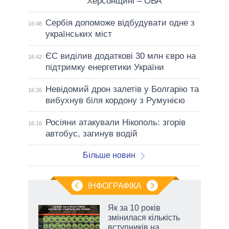
Херсонщині – ОВА
Сербія допоможе відбудувати одне з
16:48
українських міст
ЄС виділив додаткові 30 млн євро на
16:42
підтримку енергетики України
Невідомий дрон залетів у Болгарію та
16:36
вибухнув біля кордону з Румунією
Росіяни атакували Нікополь: згорів
16:16
автобус, загинув водій
Більше новин
ІНФОГРАФІКА
жет
Як за 10 років
змінилася кількість
ків
вступників на