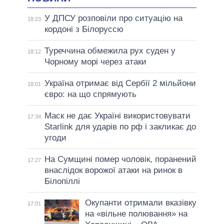
У ДПСУ розповіли про ситуацію на
18:23
кордоні з Білоруссю
Туреччина обмежила рух суден у
18:12
Чорному морі через атаки
Україна отримає від Сербії 2 мільйони
18:01
євро: на що спрямують
Маск не дає Україні використовувати
17:34
Starlink для ударів по рф і закликає до
угоди
На Сумщині помер чоловік, поранений
17:27
внаслідок ворожої атаки на ринок в
Білопіллі
Окупанти отримали вказівку
17:01
на «вільне полювання» на