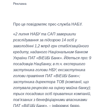
Про це повідомляє прес-служба НАБУ.
«
2 липня НАБУ та САП завершили
розслідування за підозрою 14 осіб у
заволодінні 1,2 млрд грн стабілізаційного
кредиту, наданого Національним банком
України ПАТ «ВіЕйБі Банк». Йдеться про: 9
посадовців Нацбанку, в т.ч. експершого
заступника голови НБУ; ексзаступника
голови правління ПАТ «ВіЕйБі Банк»;
заступника директора ТОВ (компанії, що
готувала рецензію на оцінку майна банку);
трьох посадових осіб приватних компаній,
пов’язаних з бенефіціарними власниками
ПАТ «ВіЕйБі Банк
», – інформує бюро.