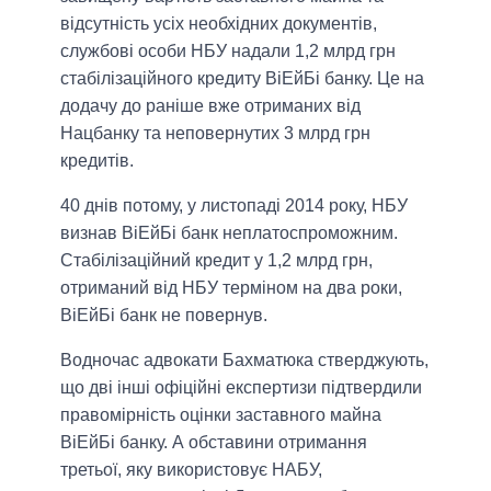
відсутність усіх необхідних документів,
службові особи НБУ надали 1,2 млрд грн
стабілізаційного кредиту ВіЕйБі банку. Це на
додачу до раніше вже отриманих від
Нацбанку та неповернутих 3 млрд грн
кредитів.
40 днів потому, у листопаді 2014 року, НБУ
визнав ВіЕйБі банк неплатоспроможним.
Стабілізаційний кредит у 1,2 млрд грн,
отриманий від НБУ терміном на два роки,
ВіЕйБі банк не повернув.
Водночас адвокати Бахматюка стверджують,
що дві інші офіційні експертизи підтвердили
правомірність оцінки заставного майна
ВіЕйБі банку. А обставини отримання
третьої, яку використовує НАБУ,