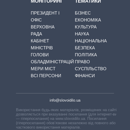
МОНІТОРИНГ
ТЕМАТИКИ
ПРЕЗИДЕНТ І
БІЗНЕС
ОФІС
ЕКОНОМІКА
ВЕРХОВНА
КУЛЬТУРА
РАДА
НАУКА
КАБІНЕТ
НАЦІОНАЛЬНА
МІНІСТРІВ
БЕЗПЕКА
ГОЛОВИ
ПОЛІТИКА
ОБЛАДМІНІСТРАЦІЙ
ПРАВО
МЕРИ МІСТ
СУСПІЛЬСТВО
ВСІ ПЕРСОНИ
ФІНАНСИ
info@slovoidilo.ua
Використання будь-яких матеріалів, розміщених на сайті,
дозволяється при вказуванні посилання (для інтернет-видань
— гіперпосилання) на www.slovoidilo.ua. Посилання
(гіперпосилання) обов’язкове незалежно від повного або
часткового використання матеріалів.