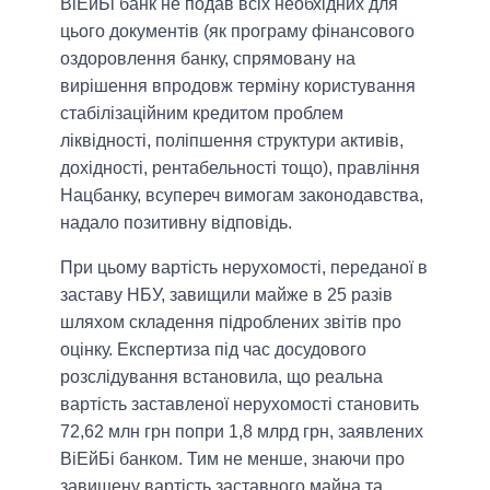
ВіЕйБі банк не подав всіх необхідних для
цього документів (як програму фінансового
оздоровлення банку, спрямовану на
вирішення впродовж терміну користування
стабілізаційним кредитом проблем
ліквідності, поліпшення структури активів,
дохідності, рентабельності тощо), правління
Нацбанку, всупереч вимогам законодавства,
надало позитивну відповідь.
При цьому вартість нерухомості, переданої в
заставу НБУ, завищили майже в 25 разів
шляхом складення підроблених звітів про
оцінку. Експертиза під час досудового
розслідування встановила, що реальна
вартість заставленої нерухомості становить
72,62 млн грн попри 1,8 млрд грн, заявлених
ВіЕйБі банком. Тим не менше, знаючи про
завищену вартість заставного майна та