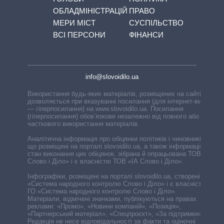
ОБЛАДМІНІСТРАЦІЙ
ПРАВО
МЕРИ МІСТ
СУСПІЛЬСТВО
ВСІ ПЕРСОНИ
ФІНАНСИ
info@slovoidilo.ua
Використання будь-яких матеріалів, розміщених на сайті,
дозволяється при вказуванні посилання (для інтернет-видань
— гіперпосилання) на www.slovoidilo.ua. Посилання
(гіперпосилання) обов’язкове незалежно від повного або
часткового використання матеріалів.
Аналітична інформація про обіцянки політиків і чиновників,
що розміщені на порталі slovoidilo.ua, а також інформація про
стан виконання цих обіцянок, зібрана й опрацьована ТОВ «ІА
Слово і Діло» і є власністю ТОВ «ІА Слово і Діло».
Інфографіки, розміщені на порталі slovoidilo.ua, створені ГО
«Система народного контролю Слово і Діло» і є власністю
ГО «Система народного контролю Слово і Діло».
Матеріали, відмічені значками, публікуються на правах
реклами: «Промо», «Новини компаній», «Позиція»,
«Партнерський матеріал», «Спецпроєкт», «За підтримки».
Редакція не несе відповідальності за факти та оціночні