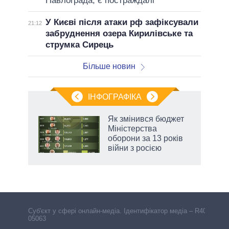
Павлограда, є постраждалі
У Києві після атаки рф зафіксували
21:12
забруднення озера Кирилівське та
струмка Сирець
Більше новин
ІНФОГРАФІКА
Як змінився бюджет
ть
Міністерства
оборони за 13 років
війни з росією
Cуб'єкт у сфері онлайн-медіа. Ідентифікатор медіа – R40-
05063