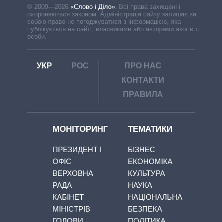
© 2009—2026
«Слово і Діло»
.
Всі права захищені і
охороняються законом. Адміністрація сайту залишає за
собою право не погоджуватися з інформацією, яка
публікується на сайті, власниками або авторами якої є треті
особи.
УКР
РОС
ПРО НАС
КОНТАКТИ
ПРАВИЛА
МОНІТОРИНГ
ТЕМАТИКИ
ПРЕЗИДЕНТ І
БІЗНЕС
ОФІС
ЕКОНОМІКА
ВЕРХОВНА
КУЛЬТУРА
РАДА
НАУКА
КАБІНЕТ
НАЦІОНАЛЬНА
МІНІСТРІВ
БЕЗПЕКА
ГОЛОВИ
ПОЛІТИКА