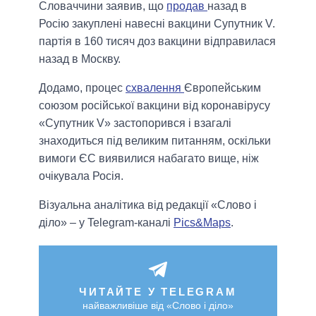
Словаччини заявив, що
продав
назад в
Росію закуплені навесні вакцини Супутник V.
партія в 160 тисяч доз вакцини відправилася
назад в Москву.
Додамо, процес
схвалення
Європейським
союзом російської вакцини від коронавірусу
«Супутник V» застопорився і взагалі
знаходиться під великим питанням, оскільки
вимоги ЄС виявилися набагато вище, ніж
очікувала Росія.
Візуальна аналітика від редакції «Слово і
діло» – у Telegram-каналі
Pics&Maps
.
ЧИТАЙТЕ У TELEGRAM
найважливіше від «Слово і діло»