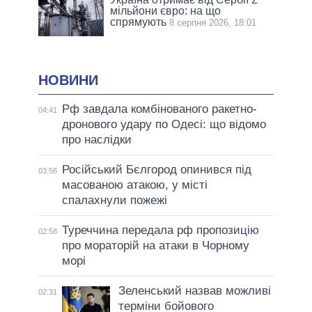
мільйони євро: на що
спрямують
8 серпня 2026, 18:01
НОВИНИ
Рф завдала комбінованого ракетно-
04:41
дронового удару по Одесі: що відомо
про наслідки
Російський Бєлгород опинився під
03:56
масованою атакою, у місті
спалахнули пожежі
Туреччина передала рф пропозицію
02:58
про мораторій на атаки в Чорному
морі
Зеленський назвав можливі
02:31
терміни бойового