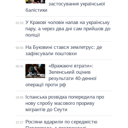
застосування української
балістики
У Кракові чоловік напав на українську
01:53
пару, а через два дні сам прийшов до
поліції
На Буковині стався землетрус: де
00:55
зафіксували поштовхи
«Вражаючі втрати»:
00:41
Зеленський оцінив
результати 40-денної
операції проти рф
Іспанська розвідка попередила про
23:55
нову спробу масового прориву
мігрантів до Сеути
Росіяни вдарили по середмістю
21:57