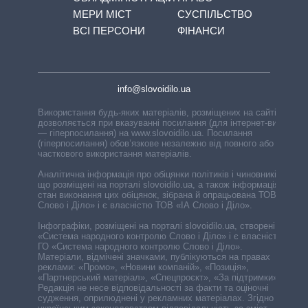
МЕРИ МІСТ
СУСПІЛЬСТВО
ВСІ ПЕРСОНИ
ФІНАНСИ
info@slovoidilo.ua
Використання будь-яких матеріалів, розміщених на сайті,
дозволяється при вказуванні посилання (для інтернет-видань
— гіперпосилання) на www.slovoidilo.ua. Посилання
(гіперпосилання) обов’язкове незалежно від повного або
часткового використання матеріалів.
Аналітична інформація про обіцянки політиків і чиновників,
що розміщені на порталі slovoidilo.ua, а також інформація про
стан виконання цих обіцянок, зібрана й опрацьована ТОВ «ІА
Слово і Діло» і є власністю ТОВ «ІА Слово і Діло».
Інфографіки, розміщені на порталі slovoidilo.ua, створені ГО
«Система народного контролю Слово і Діло» і є власністю
ГО «Система народного контролю Слово і Діло».
Матеріали, відмічені значками, публікуються на правах
реклами: «Промо», «Новини компаній», «Позиція»,
«Партнерський матеріал», «Спецпроєкт», «За підтримки».
Редакція не несе відповідальності за факти та оціночні
судження, оприлюднені у рекламних матеріалах. Згідно з