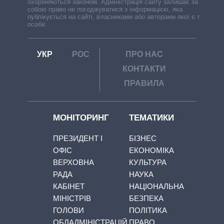
охороняються законом. Адміністрація сайту залишає за
собою право не погоджуватися з інформацією, яка
публікується на сайті, власниками або авторами якої є треті
особи.
УКР
РОС
ПРО НАС
КОНТАКТИ
ПРАВИЛА
МОНІТОРИНГ
ТЕМАТИКИ
ПРЕЗИДЕНТ І
БІЗНЕС
ОФІС
ЕКОНОМІКА
ВЕРХОВНА
КУЛЬТУРА
РАДА
НАУКА
КАБІНЕТ
НАЦІОНАЛЬНА
МІНІСТРІВ
БЕЗПЕКА
ГОЛОВИ
ПОЛІТИКА
ОБЛАДМІНІСТРАЦІЙ
ПРАВО