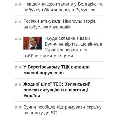
Невідомий дрон залетів у Болгарію та
16:36
вибухнув біля кордону з Румунією
Росіяни атакували Нікополь: згорів
16:16
автобус, загинув водій
«Буде складна зима»:
16:05
Вучич не вірить, що війна в
Україні завершиться
найближчими місяцями
У Берегівському ТЦК виявили
15:48
масові порушення
Жодної цілої ТЕС: Зеленський
15:38
описав ситуацію в енергетиці
України
Вучич пообіцяв підтримувати Україну
15:35
на шляху до ЄС