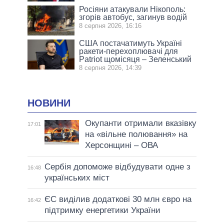
Росіяни атакували Нікополь:
згорів автобус, загинув водій
8 серпня 2026, 16:16
США постачатимуть Україні
ракети-перехоплювачі для
Patriot щомісяця – Зеленський
8 серпня 2026, 14:39
НОВИНИ
Окупанти отримали вказівку
17:01
на «вільне полювання» на
Херсонщині – ОВА
Сербія допоможе відбудувати одне з
16:48
українських міст
ЄС виділив додаткові 30 млн євро на
16:42
підтримку енергетики України