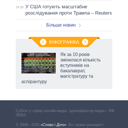
У США готують масштабне
14:39
розслідування проти Трампа – Reuters
Більше новин
ІНФОГРАФІКА
 5
Як за 10 років
вго
змінилася кількість
вступників на
бакалаврат,
магістратуру та
аспірантуру
Cуб'єкт у сфері онлайн-медіа. Ідентифікатор медіа – R40-
05063
© 2009—2026
«Слово і Діло»
.
Всі права захищені і