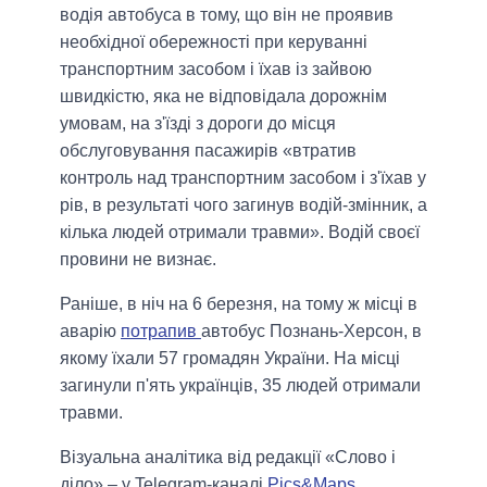
водія автобуса в тому, що він не проявив
необхідної обережності при керуванні
транспортним засобом і їхав із зайвою
швидкістю, яка не відповідала дорожнім
умовам, на з'їзді з дороги до місця
обслуговування пасажирів «втратив
контроль над транспортним засобом і з'їхав у
рів, в результаті чого загинув водій-змінник, а
кілька людей отримали травми». Водій своєї
провини не визнає.
Раніше, в ніч на 6 березня, на тому ж місці в
аварію
потрапив
автобус Познань-Херсон, в
якому їхали 57 громадян України. На місці
загинули п'ять українців, 35 людей отримали
травми.
Візуальна аналітика від редакції «Слово і
діло» – у Telegram-каналі
Pics&Maps
.