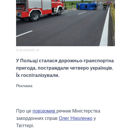
d-pt.ppstatic.pl
У Польщі сталася дорожньо-транспортна
пригода, постраждали четверо українців.
Їх госпіталізували.
Про це
повідомив
речник Міністерства
закордонних справ
Олег Ніколенко
у
Твіттері.