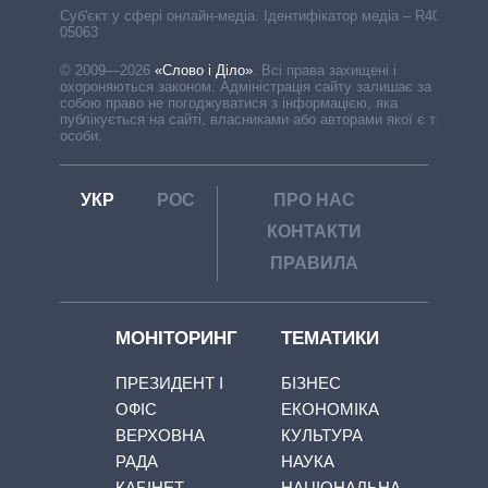
Cуб'єкт у сфері онлайн-медіа. Ідентифікатор медіа – R40-
05063
© 2009—2026
«Слово і Діло»
.
Всі права захищені і
охороняються законом. Адміністрація сайту залишає за
собою право не погоджуватися з інформацією, яка
публікується на сайті, власниками або авторами якої є треті
особи.
УКР
РОС
ПРО НАС
КОНТАКТИ
ПРАВИЛА
МОНІТОРИНГ
ТЕМАТИКИ
ПРЕЗИДЕНТ І
БІЗНЕС
ОФІС
ЕКОНОМІКА
ВЕРХОВНА
КУЛЬТУРА
РАДА
НАУКА
КАБІНЕТ
НАЦІОНАЛЬНА