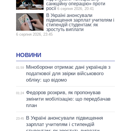
санкційну операцію» проти
росії
6 серпня 2026, 20:41
В Україні анонсували
підвищення зарплат учителям і
стипендій студентам: як
зростуть виплати
6 серпня 2026, 23:45
НОВИНИ
Міноборони отримає дані українців з
01:59
податкової для звірки військового
обліку: що відомо
Федоров розкрив, як пропонував
01:24
змінити мобілізацію: що передбачав
план
В Україні анонсували підвищення
23:45
зарплат учителям і стипендій
студентам: як зростуть виплати