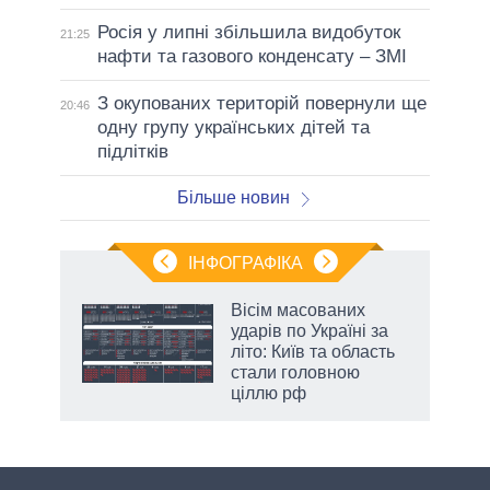
Росія у липні збільшила видобуток
21:25
нафти та газового конденсату – ЗМІ
З окупованих територій повернули ще
20:46
одну групу українських дітей та
підлітків
Більше новин
ІНФОГРАФІКА
нтів:
Вісім масованих
 і
ударів по Україні за
nAI
літо: Київ та область
стали головною
ціллю рф
аспі