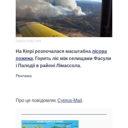
cyprus-mail.com
На Кіпрі розпочалася масштабна
лісова
пожежа
. Горить ліс між селищами Фасули
і Палодіі в районі Лімассола.
Про це повідомляє
Cyprus-Mail
.