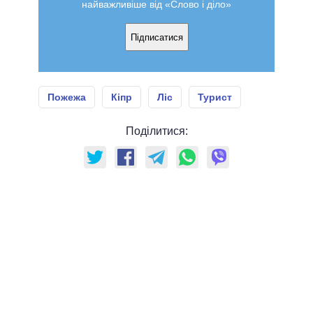
найважливіше від «Слово і діло»
Підписатися
Пожежа
Кіпр
Ліс
Турист
Поділитися: