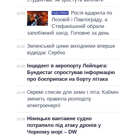
Росія вдарила по
ПІДСУМКИ
22:53
Лозовій і Павлограду, а
Стефанішиній обрали
запобіжний захід. Головне за день
Зеленський цими вихідними вперше
22:32
відвідає Сербію
Інцидент в аеропорту Лейпцига:
22:03
Бундестаг спростував інформацію
про боєприпаси на борту літака
Окремі списки для зими і літа: Кабмін
21:49
змінить правила розподілу
електроенергії
Німецьке вантажне судно
21:29
потрапило під атаку дронів у
Чорному морі – DW