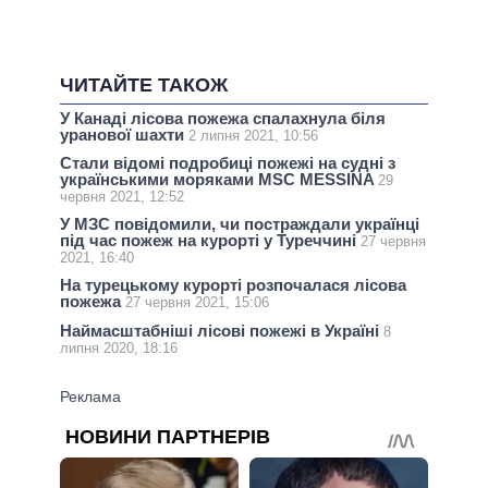
ЧИТАЙТЕ ТАКОЖ
У Канаді лісова пожежа спалахнула біля
уранової шахти
2 липня 2021, 10:56
Стали відомі подробиці пожежі на судні з
українськими моряками MSС MESSINA
29
червня 2021, 12:52
У МЗС повідомили, чи постраждали українці
під час пожеж на курорті у Туреччині
27 червня
2021, 16:40
На турецькому курорті розпочалася лісова
пожежа
27 червня 2021, 15:06
Наймасштабніші лісові пожежі в Україні
8
липня 2020, 18:16