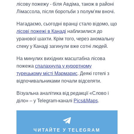
лісову пожежу - біля Авдіма, також в районі
Лімассола, після боротьби з полум'ям вночі.
Нагадаємо, сьогодні вранці стало відомо, що
лісові пожежі в Канаді
наблизилися до
уранової шахти. Крім того, через аномальну
спеку у Канаді загинули вже сотні людей.
На минулих вихідних масштабна лісова
пожежа
спалахнула у курортному
турецькому місті Мармарис
. Деякі готелі з
відпочивальниками почали відселяти.
Візуальна аналітика від редакції «Слово і
діло» – у Telegram-каналі
Pics&Maps
.
ЧИТАЙТЕ У TELEGRAM