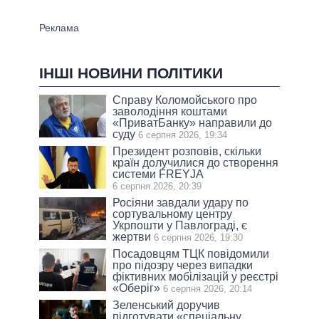
ІНШІ НОВИНИ ПОЛІТИКИ
Справу Коломойського про
заволодіння коштами
«ПриватБанку» направили до
суду
6 серпня 2026, 19:34
Президент розповів, скільки
країн долучилися до створення
системи FREYJA
6 серпня 2026, 20:39
Росіяни завдали удару по
сортувальному центру
Укрпошти у Павлограді, є
жертви
6 серпня 2026, 19:30
Посадовцям ТЦК повідомили
про підозру через випадки
фіктивних мобілізацій у реєстрі
«Оберіг»
6 серпня 2026, 20:14
Зеленський доручив
підготувати «спеціальну