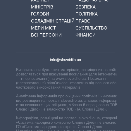
МІНІСТРІВ
БЕЗПЕКА
ГОЛОВИ
ПОЛІТИКА
ОБЛАДМІНІСТРАЦІЙ
ПРАВО
МЕРИ МІСТ
СУСПІЛЬСТВО
ВСІ ПЕРСОНИ
ФІНАНСИ
info@slovoidilo.ua
Використання будь-яких матеріалів, розміщених на сайті,
дозволяється при вказуванні посилання (для інтернет-видань
— гіперпосилання) на www.slovoidilo.ua. Посилання
(гіперпосилання) обов’язкове незалежно від повного або
часткового використання матеріалів.
Аналітична інформація про обіцянки політиків і чиновників,
що розміщені на порталі slovoidilo.ua, а також інформація про
стан виконання цих обіцянок, зібрана й опрацьована ТОВ «ІА
Слово і Діло» і є власністю ТОВ «ІА Слово і Діло».
Інфографіки, розміщені на порталі slovoidilo.ua, створені ГО
«Система народного контролю Слово і Діло» і є власністю
ГО «Система народного контролю Слово і Діло».