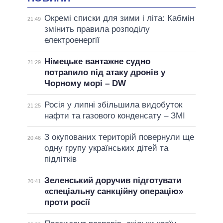
Окремі списки для зими і літа: Кабмін
21:49
змінить правила розподілу
електроенергії
Німецьке вантажне судно
21:29
потрапило під атаку дронів у
Чорному морі – DW
Росія у липні збільшила видобуток
21:25
нафти та газового конденсату – ЗМІ
З окупованих територій повернули ще
20:46
одну групу українських дітей та
підлітків
Зеленський доручив підготувати
20:41
«спеціальну санкційну операцію»
проти росії