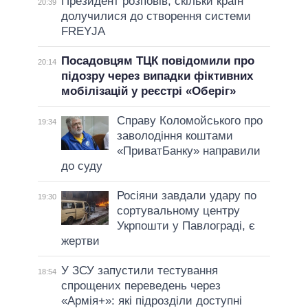
Президент розповів, скільки країн
20:39
долучилися до створення системи
FREYJA
Посадовцям ТЦК повідомили про
20:14
підозру через випадки фіктивних
мобілізацій у реєстрі «Оберіг»
Справу Коломойського про
19:34
заволодіння коштами
«ПриватБанку» направили
до суду
Росіяни завдали удару по
19:30
сортувальному центру
Укрпошти у Павлограді, є
жертви
У ЗСУ запустили тестування
18:54
спрощених переведень через
«Армія+»: які підрозділи доступні