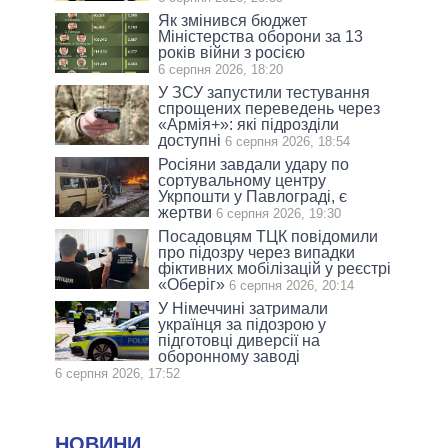
Як змінився бюджет
Міністерства оборони за 13
років війни з росією
6 серпня 2026, 18:20
У ЗСУ запустили тестування
спрощених переведень через
«Армія+»: які підрозділи
доступні
6 серпня 2026, 18:54
Росіяни завдали удару по
сортувальному центру
Укрпошти у Павлограді, є
жертви
6 серпня 2026, 19:30
Посадовцям ТЦК повідомили
про підозру через випадки
фіктивних мобілізацій у реєстрі
«Оберіг»
6 серпня 2026, 20:14
У Німеччині затримали
українця за підозрою у
підготовці диверсії на
оборонному заводі
6 серпня 2026, 17:52
НОВИНИ