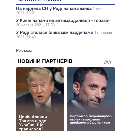
На нардепа СН у Раді напала жінка
1 липня
2021, 16:21
У Києві напали на антимайданівця «Топаза»
30 червня 2021, 17:53
У Раді сталася бійка між нардепами
17 червня
2021, 11:49