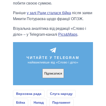
побити своєю сумкою.
Раніше
у залі Ради сталася бійка
після заяви
Микити Потураєва щодо фракції ОПЗЖ.
Візуальна аналітика від редакції «Слово і
діло» – у Telegram-каналі
Pics&Maps
.
ЧИТАЙТЕ У TELEGRAM
найважливіше від «Слово і діло»
Підписатися
Верховна рада
Слуга народу
Бійка
Напад
Парламент