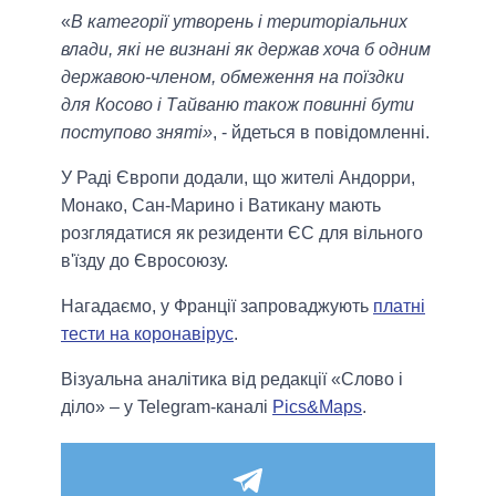
«
В категорії утворень і територіальних
влади, які не визнані як держав хоча б одним
державою-членом, обмеження на поїздки
для Косово і Тайваню також повинні бути
поступово зняті»
, - йдеться в повідомленні.
У Раді Європи додали, що жителі Андорри,
Монако, Сан-Марино і Ватикану мають
розглядатися як резиденти ЄС для вільного
в'їзду до Євросоюзу.
Нагадаємо, у Франції запроваджують
платні
тести на коронавірус
.
Візуальна аналітика від редакції «Слово і
діло» – у Telegram-каналі
Pics&Maps
.