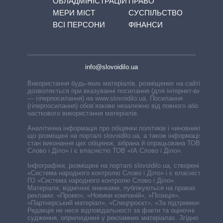
ОБЛАДМІНІСТРАЦІЙ
ПРАВО
МЕРИ МІСТ
СУСПІЛЬСТВО
ВСІ ПЕРСОНИ
ФІНАНСИ
info@slovoidilo.ua
Використання будь-яких матеріалів, розміщених на сайті,
дозволяється при вказуванні посилання (для інтернет-видань
— гіперпосилання) на www.slovoidilo.ua. Посилання
(гіперпосилання) обов’язкове незалежно від повного або
часткового використання матеріалів.
Аналітична інформація про обіцянки політиків і чиновників,
що розміщені на порталі slovoidilo.ua, а також інформація про
стан виконання цих обіцянок, зібрана й опрацьована ТОВ «ІА
Слово і Діло» і є власністю ТОВ «ІА Слово і Діло».
Інфографіки, розміщені на порталі slovoidilo.ua, створені ГО
«Система народного контролю Слово і Діло» і є власністю
ГО «Система народного контролю Слово і Діло».
Матеріали, відмічені значками, публікуються на правах
реклами: «Промо», «Новини компаній», «Позиція»,
«Партнерський матеріал», «Спецпроєкт», «За підтримки».
Редакція не несе відповідальності за факти та оціночні
судження, оприлюднені у рекламних матеріалах. Згідно з