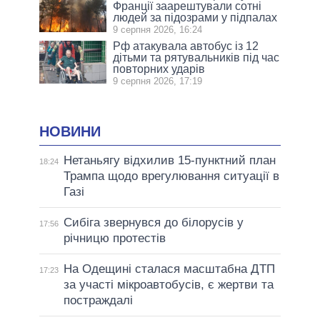
Франції заарештували сотні
людей за підозрами у підпалах
9 серпня 2026, 16:24
Рф атакувала автобус із 12
дітьми та рятувальників під час
повторних ударів
9 серпня 2026, 17:19
НОВИНИ
Нетаньягу відхилив 15-пунктний план
18:24
Трампа щодо врегулювання ситуації в
Газі
Сибіга звернувся до білорусів у
17:56
річницю протестів
На Одещині сталася масштабна ДТП
17:23
за участі мікроавтобусів, є жертви та
постраждалі