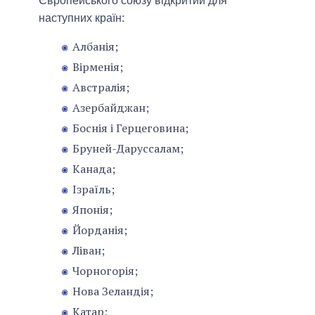
Європейського союзу відкритий для
наступних країн:
Албанія;
Вірменія;
Австралія;
Азербайджан;
Боснія і Герцеговина;
Бруней-Даруссалам;
Канада;
Ізраїль;
Японія;
Йорданія;
Ліван;
Чорногорія;
Нова Зеландія;
Катар;