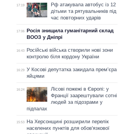
Рф атакувала автобус із 12
17:19
дітьми та рятувальників під
час повторних ударів
Росія знищила гуманітарний склад
17:06
ВООЗ у Дніпрі
Російські війська створили нові зони
16:43
контролю біля кордону України
У Косові депутатка закидала прем’єра
16:29
яйцями
Лісові пожежі в Європі: у
16:24
Франції заарештували сотні
людей за підозрами у
підпалах
На Херсонщині розширили перелік
15:53
населених пунктів для обов'язкової