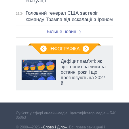
евакуації
Головний генерал США застеріг
15:34
команду Трампа від ескалації з Іраном
Більше новин
ІНФОГРАФІКА
 5
Дефіцит пам’яті: як
вго
зріс попит на чипи за
останні роки і що
прогнозують на 2027-
й
Cуб'єкт у сфері онлайн-медіа. Ідентифікатор медіа – R40-
05063
© 2009—2026
«Слово і Діло»
.
Всі права захищені і