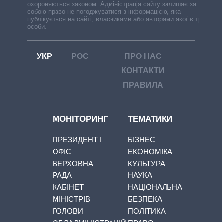
охороняються законом. Адміністрація сайту залишає за
собою право не погоджуватися з інформацією, яка
публікується на сайті, власниками або авторами якої є треті
особи.
УКР
РОС
ПРО НАС
КОНТАКТИ
ПРАВИЛА
МОНІТОРИНГ
ТЕМАТИКИ
ПРЕЗИДЕНТ І
БІЗНЕС
ОФІС
ЕКОНОМІКА
ВЕРХОВНА
КУЛЬТУРА
РАДА
НАУКА
КАБІНЕТ
НАЦІОНАЛЬНА
МІНІСТРІВ
БЕЗПЕКА
ГОЛОВИ
ПОЛІТИКА