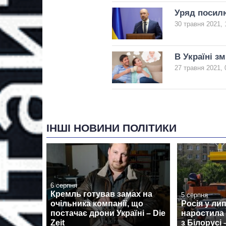
Уряд посилю
30 травня 2021, 
В Україні з
27 травня 2021, 
ІНШІ НОВИНИ ПОЛІТИКИ
6 серпня
Кремль готував замах на
5 серпня
очільника компанії, що
Росія у ли
постачає дрони Україні – Die
наростила
Zeit
з Білорусі 