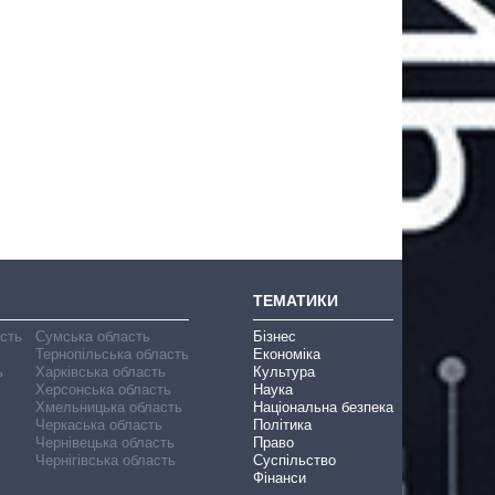
ТЕМАТИКИ
асть
Сумська область
Бізнес
Тернопільська область
Економіка
ь
Харківська область
Культура
Херсонська область
Наука
Хмельницька область
Національна безпека
Черкаська область
Політика
Чернівецька область
Право
Чернігівська область
Суспільство
Фінанси