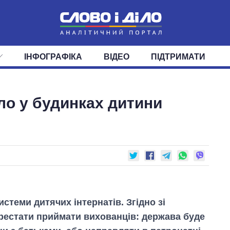
ІНФОГРАФІКА
ВІДЕО
ПІДТРИМАТИ
ІС
СТРІЧКА
ВЕРХОВНА РАДА
ПОДІЇ
СТАТТІ
КАБІНЕТ МІНІСТРІВ
ДУМКИ
ОГЛЯДИ
ГОЛОВИ ОБЛАДМІНІСТРА
ДАЙДЖЕСТИ
ло у будинках дитини
ПОЛІТИКА
ДЕПУТАТИ
ЕКОНОМІКА
КОМІТЕТИ
СУСПІЛЬСТВО
ФРАКЦІЇ
ОКРУГИ
СВІТ
истеми дитячих інтернатів. Згідно зі
ерестати приймати вихованців: держава буде