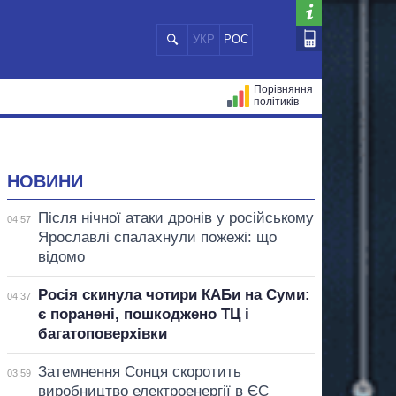
УКР
РОС
Порівняння
політиків
ЦІЙ
МЕРИ МІСТ
ВСІ ПЕРСОНИ
НОВИНИ
Після нічної атаки дронів у російському
04:57
Ярославлі спалахнули пожежі: що
відомо
Росія скинула чотири КАБи на Суми:
04:37
є поранені, пошкоджено ТЦ і
багатоповерхівки
Затемнення Сонця скоротить
03:59
виробництво електроенергії в ЄС