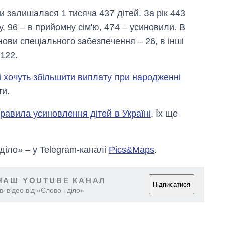
и залишалася 1 тисяча 437 дітей. За рік 443
у, 96 – в прийомну сім'ю, 474 – усиновили. В
нови спеціального забезпечення – 26, в інші
 122.
ні хочуть збільшити виплату при народженні
ти.
равила усиновлення дітей в Україні
. Їх ще
 діло» – у Telegram-каналі
Pics&Maps
.
НАШ YOUTUBE КАНАЛ
Підписатися
і відео від «Слово і діло»