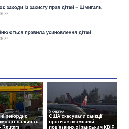
є заходи із захисту прав дітей – Шмигаль
16:33
мінюються правила усиновлення дітей
05:32
5 серпня
пні рекордно
США скасували санкції
 імпорт пального
проти авіакомпаній,
– Reuters
пов'язаних з іранським КВІР