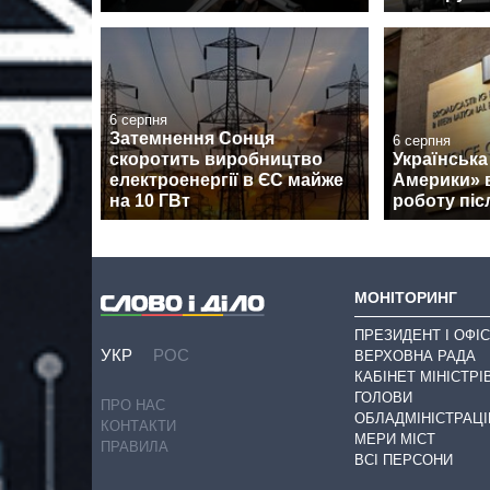
6 серпня
Затемнення Сонця
6 серпня
скоротить виробництво
Українська
електроенергії в ЄС майже
Америки» 
на 10 ГВт
роботу піс
МОНІТОРИНГ
ПРЕЗИДЕНТ І ОФІС
УКР
РОС
ВЕРХОВНА РАДА
КАБІНЕТ МІНІСТРІ
ГОЛОВИ
ПРО НАС
ОБЛАДМІНІСТРАЦІ
КОНТАКТИ
МЕРИ МІСТ
ПРАВИЛА
ВСІ ПЕРСОНИ