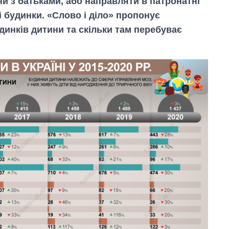
и з батьками, або направляти в патронатні
чі будинки. «Слово і діло» пропонує
динків дитини та скільки там перебуває