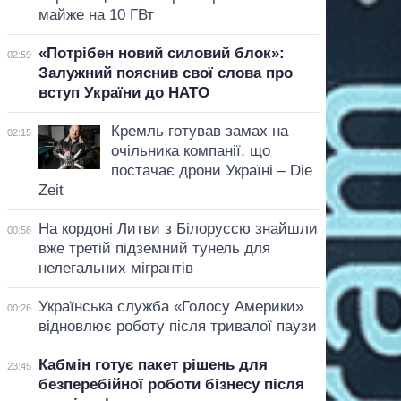
майже на 10 ГВт
«Потрібен новий силовий блок»:
02:59
Залужний пояснив свої слова про
вступ України до НАТО
Кремль готував замах на
02:15
очільника компанії, що
постачає дрони Україні – Die
Zeit
На кордоні Литви з Білоруссю знайшли
00:58
вже третій підземний тунель для
нелегальних мігрантів
Українська служба «Голосу Америки»
00:26
відновлює роботу після тривалої паузи
Кабмін готує пакет рішень для
23:45
безперебійної роботи бізнесу після