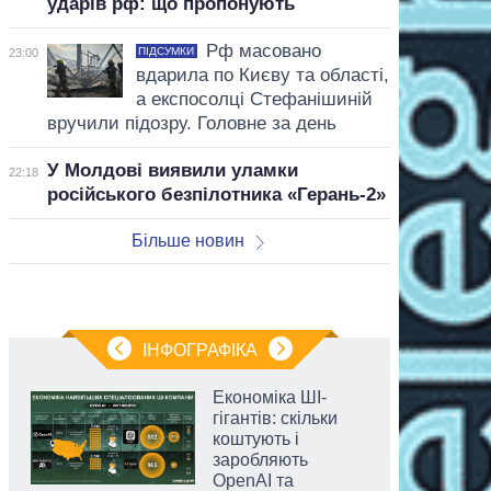
ударів рф: що пропонують
Рф масовано
ПІДСУМКИ
23:00
вдарила по Києву та області,
а експосолці Стефанішиній
вручили підозру. Головне за день
У Молдові виявили уламки
22:18
російського безпілотника «Герань-2»
Більше новин
ІНФОГРАФІКА
Економіка ШІ-
гігантів: скільки
коштують і
заробляють
OpenAI та