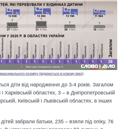
аксимального розміру (відкриється в новому вікні)
ься діти від народження до 3-4 років. Загалом
й і Харківській областях, 3 – в Дніпропетровській
рській, Київській і Львівській областях, в інших
Як зменшилася
кількість
медзакладів в
Україні за роки
дітей забрали батьки, 235 – взяли під опіку, 76
вторгнення