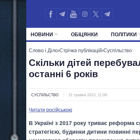
НОВИНИ
ОБIЦЯНКИ
ПОЛIТИКИ
УСІ ПОЛІТИКИ
ПРЕЗИДЕНТ І ОФ
Слово і Діло
›
Стрічка публікацій
›
Суспільство
Скільки дітей перебува
останні 6 років
СУСПІЛЬСТВО
31 травня 2021, 11:08
Читати російською
В Україні з 2017 року триває реформа с
стратегією, будинки дитини повинні п