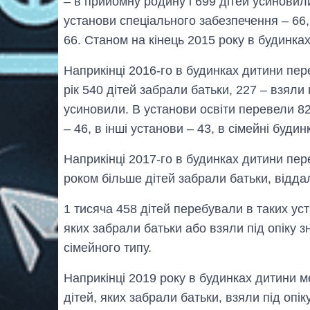
– в прийомну родину і 699 дітей усиновил
установи спеціального забезпечення – 66, 
66. Станом на кінець 2015 року в будинка
Наприкінці 2016-го в будинках дитини пере
рік 540 дітей забрали батьки, 227 – взяли п
усиновили. В установи освіти перевели 8
– 46, в інші установи – 43, в сімейні будин
Наприкінці 2017-го в будинках дитини пер
роком більше дітей забрали батьки, відда
1 тисяча 458 дітей перебували в таких уста
яких забрали батьки або взяли під опіку 
сімейного типу.
Наприкінці 2019 року в будинках дитини м
дітей, яких забрали батьки, взяли під опік