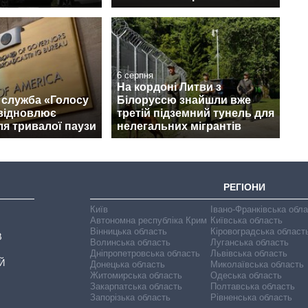
6 серпня
На кордоні Литви з
 служба «Голосу
Білоруссю знайшли вже
відновлює
третій підземний тунель для
ля тривалої паузи
нелегальних мігрантів
РЕГІОНИ
Київ
Івано-Франківська обл
Автономна республіка Крим
Київська область
Вінницька область
Кіровоградська област
В
Волинська область
Луганська область
Дніпропетровська область
Львівська область
Й
Донецька область
Миколаївська область
Житомирська область
Одеська область
Закарпатська область
Полтавська область
Запорізька область
Рівненська область