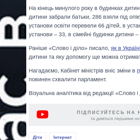
На кінець минулого року в будинках дитин
дитини забрали батьки, 286 взяли під опік
установи освіти перевели 66 дітей, в уста
установи – 33, в сімейні будинки дитини –
Раніше «Слово і діло» писало,
як в Украї
дитини та яку допомогу ще можна отрима
Нагадаємо, Кабінет міністрів вніс зміни в
п
повинен схвалити парламент.
Візуальна аналітика від редакції «Слово і
ПІДПИСУЙТЕСЬ НА 
та дивіться першими нов
Діти
Інтернат