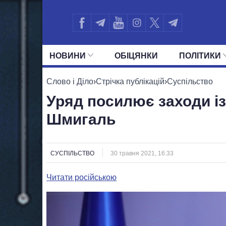
НОВИНИ
ОБIЦЯНКИ
ПОЛIТИКИ
УСІ ПОЛІТИКИ
ПРЕЗИДЕНТ І ОФ
Слово і Діло
›
Стрічка публікацій
›
Суспільство
Уряд посилює заходи із
Шмигаль
СУСПІЛЬСТВО
30 травня 2021, 16:33
Читати російською