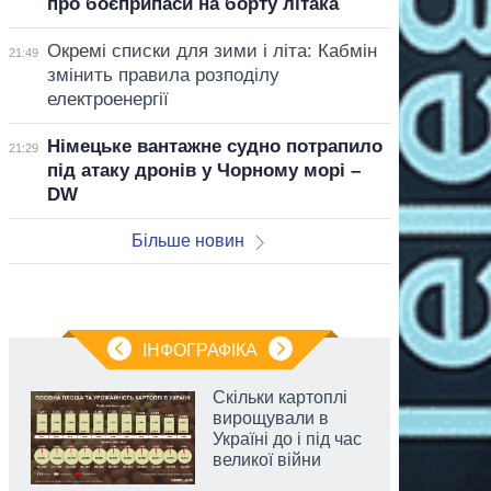
про боєприпаси на борту літака
Окремі списки для зими і літа: Кабмін
21:49
змінить правила розподілу
електроенергії
Німецьке вантажне судно потрапило
21:29
під атаку дронів у Чорному морі –
DW
Більше новин
ІНФОГРАФІКА
Скільки картоплі
вирощували в
Україні до і під час
великої війни