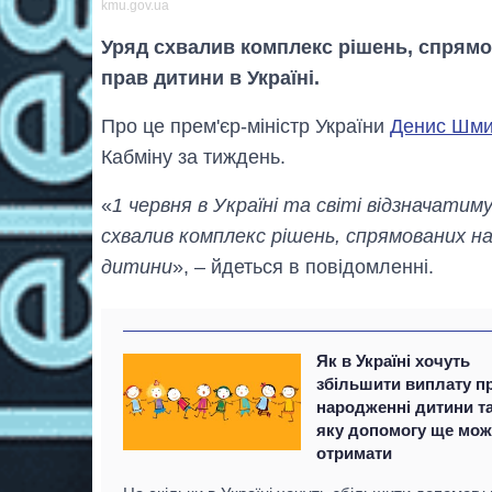
kmu.gov.ua
Уряд схвалив комплекс рішень, спрямо
прав дитини в Україні.
Про це прем'єр-міністр України
Денис Шми
Кабміну за тиждень.
«
1 червня в Україні та світі відзначати
схвалив комплекс рішень, спрямованих н
дитини
», – йдеться в повідомленні.
Як в Україні хочуть
збільшити виплату п
народженні дитини т
яку допомогу ще мо
отримати