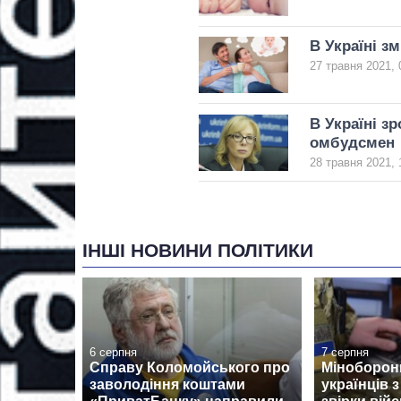
В Україні з
27 травня 2021, 
В Україні зр
омбудсмен
28 травня 2021, 
ІНШІ НОВИНИ ПОЛІТИКИ
6 серпня
7 серпня
Справу Коломойського про
Міноборон
заволодіння коштами
українців 