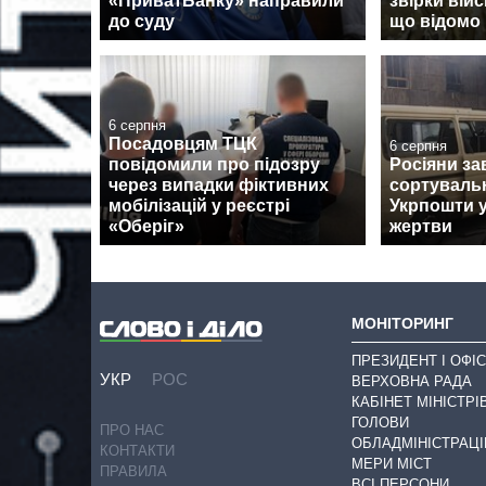
«ПриватБанку» направили
звірки вій
до суду
що відомо
6 серпня
Посадовцям ТЦК
6 серпня
повідомили про підозру
Росіяни за
через випадки фіктивних
сортуваль
мобілізацій у реєстрі
Укрпошти у
«Оберіг»
жертви
МОНІТОРИНГ
ПРЕЗИДЕНТ І ОФІС
УКР
РОС
ВЕРХОВНА РАДА
КАБІНЕТ МІНІСТРІ
ГОЛОВИ
ПРО НАС
ОБЛАДМІНІСТРАЦІ
КОНТАКТИ
МЕРИ МІСТ
ПРАВИЛА
ВСІ ПЕРСОНИ