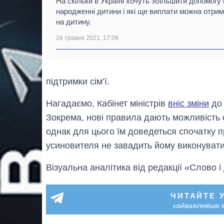
На скільки в Україні хочуть збільшити допомогу
народженні дитини і які ще виплати можна отри
на дитину.
26 травня 2021, 17:09
підтримки сім’ї.
Нагадаємо, Кабінет міністрів
вніс зміни
до 
Зокрема, нові правила дають можливість 
однак для цього їм доведеться спочатку п
усиновителя не завадить йому виконувати 
Візуальна аналітика від редакції «Слово і
ЧИТАЙТЕ 
найважливіше в