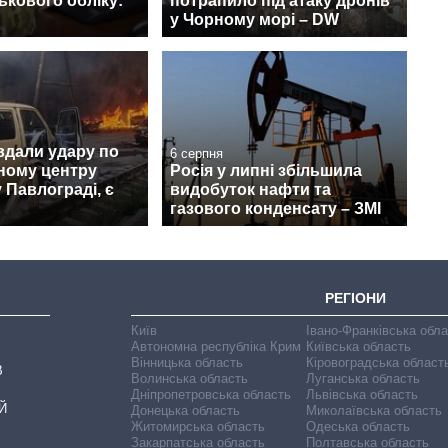
ськового обліку:
потрапило під атаку дронів
у Чорному морі – DW
вдали удару по
6 серпня
ному центру
Росія у липні збільшила
 Павлограді, є
видобуток нафти та
газового конденсату – ЗМІ
РЕГІОНИ
Київ
Івано-Франківська обл
Автономна республіка Крим
Київська область
Вінницька область
Кіровоградська област
В
Волинська область
Луганська область
Дніпропетровська область
Львівська область
Й
Донецька область
Миколаївська область
Житомирська область
Одеська область
Закарпатська область
Полтавська область