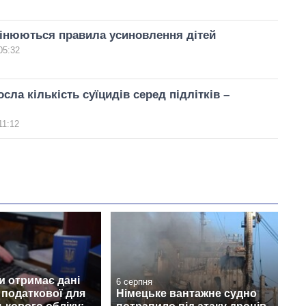
мінюються правила усиновлення дітей
05:32
осла кількість суїцидів серед підлітків –
11:12
и отримає дані
6 серпня
з податкової для
Німецьке вантажне судно