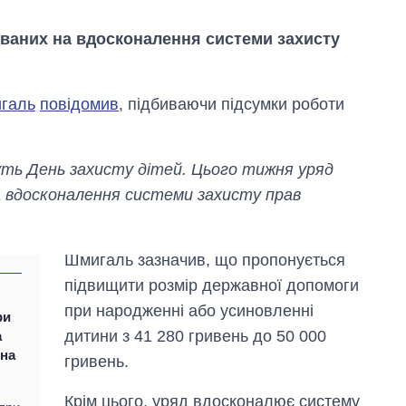
ваних на вдосконалення системи захисту
галь
повідомив
, підбиваючи підсумки роботи
муть День захисту дітей. Цього тижня уряд
а вдосконалення системи захисту прав
Шмигаль зазначив, що пропонується
підвищити розмір державної допомоги
при народженні або усиновленні
ри
Вісім масованих
дитини з 41 280 гривень до 50 000
а
ударів по Україні
жна
гривень.
за літо: Київ та
область стали
головною ціллю
Крім цього, уряд вдосконалює систему