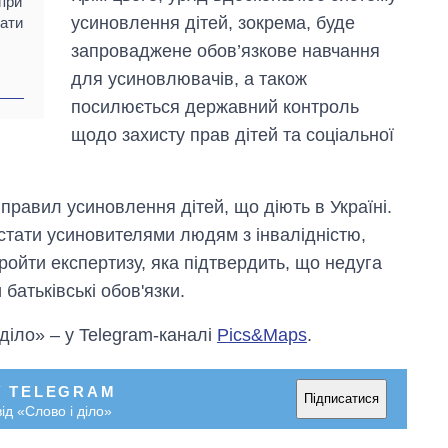
 при
рф
усиновлення дітей, зокрема, буде
мати
запроваджене обов’язкове навчання
для усиновлювачів, а також
посилюється державний контроль
щодо захисту прав дітей та соціальної
правил усиновлення дітей, що діють в Україні.
стати усиновителями людям з інвалідністю,
ройти експертизу, яка підтвердить, що недуга
батьківські обов'язки.
 діло» – у Telegram-каналі
Pics&Maps
.
У TELEGRAM
Підписатися
ід «Слово і діло»