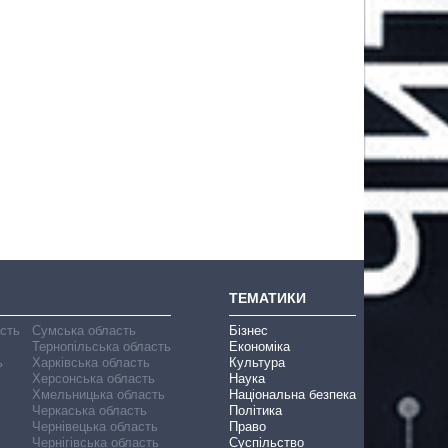
ТЕМАТИКИ
асть
Сумська область
Бізнес
Тернопільська область
Економіка
ь
Харківська область
Культура
Херсонська область
Наука
Хмельницька область
Національна безпека
Черкаська область
Політика
Чернівецька область
Право
Чернігівська область
Суспільство