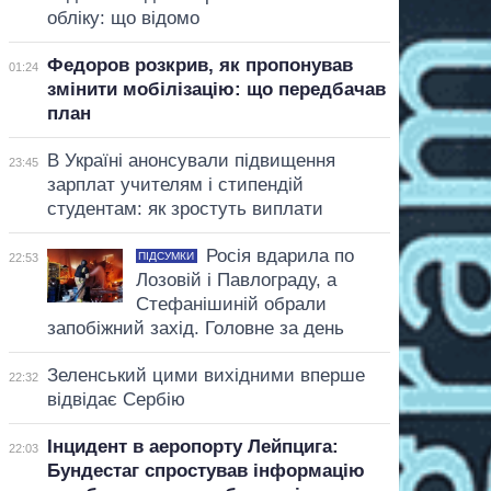
обліку: що відомо
Федоров розкрив, як пропонував
01:24
змінити мобілізацію: що передбачав
план
В Україні анонсували підвищення
23:45
зарплат учителям і стипендій
студентам: як зростуть виплати
Росія вдарила по
ПІДСУМКИ
22:53
Лозовій і Павлограду, а
Стефанішиній обрали
запобіжний захід. Головне за день
Зеленський цими вихідними вперше
22:32
відвідає Сербію
Інцидент в аеропорту Лейпцига:
22:03
Бундестаг спростував інформацію