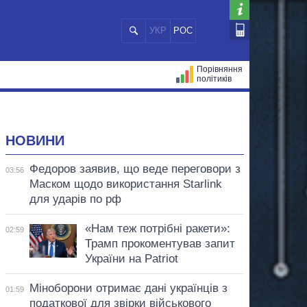
УКР
РОС
Порівняння
політиків
ЦІЙ
МЕРИ МІСТ
ВСІ ПЕРСОНИ
НОВИНИ
Федоров заявив, що веде переговори з
03:56
Маском щодо використання Starlink
для ударів по рф
«Нам теж потрібні ракети»:
02:59
Трамп прокоментував запит
України на Patriot
Міноборони отримає дані українців з
01:59
податкової для звірки військового