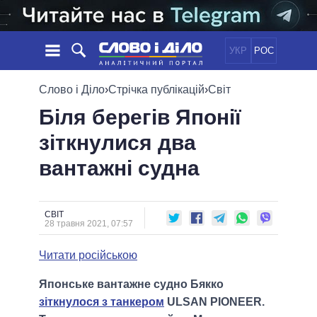
УКР
РОС
НОВИНИ
Слово і Діло
›
Стрічка публікацій
›
Світ
Біля берегів Японії
ОБIЦЯНКИ
СТРІЧКА
ПОЛІТИКА
зіткнулися два
ПОДІЇ
ЕКОНОМІКА
ПОЛIТИКИ
вантажні судна
СТАТТІ
СУСПІЛЬСТВО
ІНФОГРАФІКА
ДУМКИ
СВІТ
УСІ ПОЛІТИКИ
ОГЛЯДИ
ПРЕЗИДЕНТ І ОФІС
ВІДЕО
СВІТ
ДАЙДЖЕСТИ
28 травня 2021, 07:57
ВЕРХОВНА РАДА
ПІДТРИМАТИ
КАБІНЕТ МІНІСТРІВ
Читати російською
ГОЛОВИ ОБЛАДМІНІСТРАЦІЙ
ПОРІВНЯННЯ ПОЛІТИКІВ
Японське вантажне судно Бякко
МЕРИ МІСТ
зіткнулося з танкером
ULSAN PIONEER.
ВСІ ПЕРСОНИ