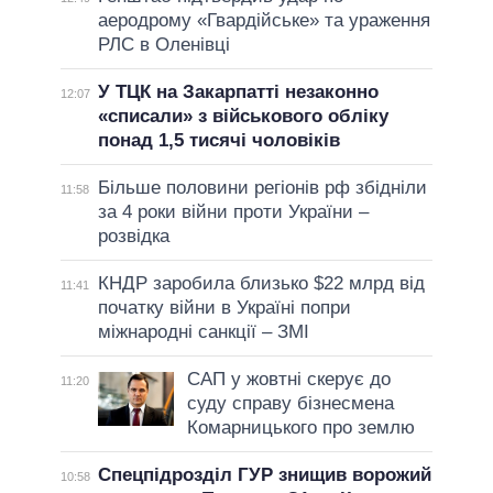
аеродрому «Гвардійське» та ураження
РЛС в Оленівці
У ТЦК на Закарпатті незаконно
12:07
«списали» з військового обліку
понад 1,5 тисячі чоловіків
Більше половини регіонів рф збідніли
11:58
за 4 роки війни проти України –
розвідка
КНДР заробила близько $22 млрд від
11:41
початку війни в Україні попри
міжнародні санкції – ЗМІ
САП у жовтні скерує до
11:20
суду справу бізнесмена
Комарницького про землю
Спецпідрозділ ГУР знищив ворожий
10:58