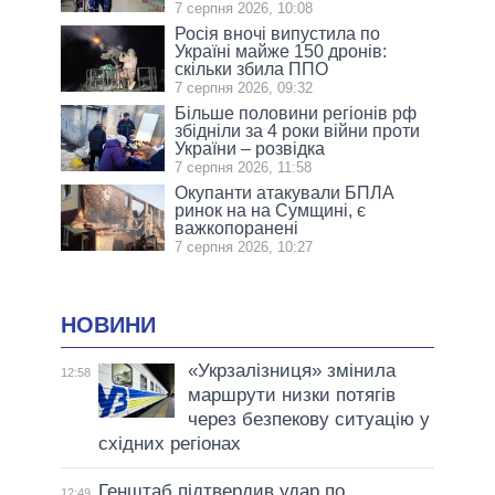
7 серпня 2026, 10:08
Росія вночі випустила по
Україні майже 150 дронів:
скільки збила ППО
7 серпня 2026, 09:32
Більше половини регіонів рф
збідніли за 4 роки війни проти
України – розвідка
7 серпня 2026, 11:58
Окупанти атакували БПЛА
ринок на на Сумщині, є
важкопоранені
7 серпня 2026, 10:27
НОВИНИ
«Укрзалізниця» змінила
12:58
маршрути низки потягів
через безпекову ситуацію у
східних регіонах
Генштаб підтвердив удар по
12:49