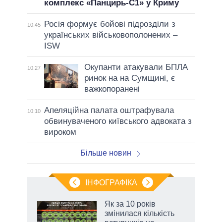
комплекс «Панцирь-С1» у Криму
Росія формує бойові підрозділи з
10:45
українських військовополонених –
ISW
Окупанти атакували БПЛА
10:27
ринок на на Сумщині, є
важкопоранені
Апеляційна палата оштрафувала
10:10
обвинуваченого київського адвоката з
вироком
Більше новин
ІНФОГРАФІКА
и на
Як за 10 років
змінилася кількість