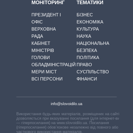
МОНІТОРИНГ
ТЕМАТИКИ
ПРЕЗИДЕНТ І
БІЗНЕС
ОФІС
ЕКОНОМІКА
ВЕРХОВНА
КУЛЬТУРА
РАДА
НАУКА
КАБІНЕТ
НАЦІОНАЛЬНА
МІНІСТРІВ
БЕЗПЕКА
ГОЛОВИ
ПОЛІТИКА
ОБЛАДМІНІСТРАЦІЙ
ПРАВО
МЕРИ МІСТ
СУСПІЛЬСТВО
ВСІ ПЕРСОНИ
ФІНАНСИ
info@slovoidilo.ua
Використання будь-яких матеріалів, розміщених на сайті,
дозволяється при вказуванні посилання (для інтернет-видань
— гіперпосилання) на www.slovoidilo.ua. Посилання
(гіперпосилання) обов’язкове незалежно від повного або
часткового використання матеріалів.