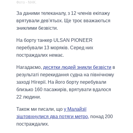
Фото - NHK.
За даними телеканалу, з 12 членів екіпажу
врятували дев'ятьох. Ще троє вважаються
зниклими безвісти.
На борту танкер ULSAN PIONEER
перебували 13 моряків. Серед них
постраждалих немає.
Нагадаємо,
десятки людей зникли безвісти
в
результаті перекидання судна на північному
заході Нігерії. На його борту перебували
близько 160 пасажирів, врятувати вдалося
22 людини.
Також ми писали, що
у Малайзії
зіштовхнулися два потяги метро,
понад 200
постраждалих.