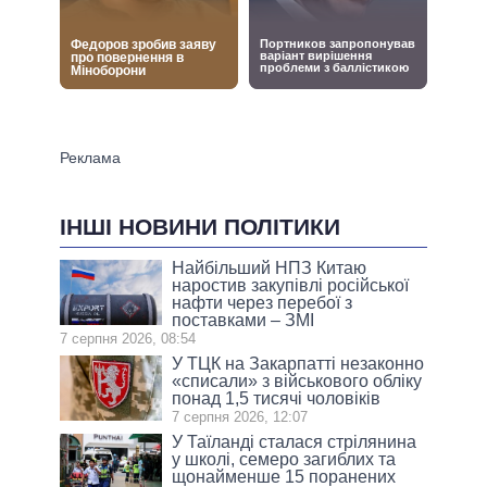
ІНШІ НОВИНИ ПОЛІТИКИ
Найбільший НПЗ Китаю
наростив закупівлі російської
нафти через перебої з
поставками – ЗМІ
7 серпня 2026, 08:54
У ТЦК на Закарпатті незаконно
«списали» з військового обліку
понад 1,5 тисячі чоловіків
7 серпня 2026, 12:07
У Таїланді сталася стрілянина
у школі, семеро загиблих та
щонайменше 15 поранених