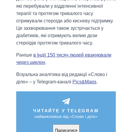
які перебували у відділенні інтенсивної
терапії та протягом тривалого часу
отримували стероїди або кисневу підтримку.
Це захворювання також зустрічається у
діабетиків, які отримують великі дози
стероїдів протягом тривалого часу.
Раніше
в Індії 150 тисяч людей евакуювали
через циклон
.
Візуальна аналітика від редакції «Слово і
діло» – у Telegram-каналі
Pics&Maps
.
ЧИТАЙТЕ У TELEGRAM
найважливіше від «Слово і діло»
Підписатися