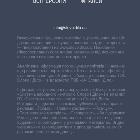
ВСІ ПЕРСОНИ
ФІНАНСИ
info@slovoidilo.ua
Використання будь-яких матеріалів, розміщених на сайті,
дозволяється при вказуванні посилання (для інтернет-видань
— гіперпосилання) на www.slovoidilo.ua. Посилання
(гіперпосилання) обов’язкове незалежно від повного або
часткового використання матеріалів.
Аналітична інформація про обіцянки політиків і чиновників,
що розміщені на порталі slovoidilo.ua, а також інформація про
стан виконання цих обіцянок, зібрана й опрацьована ТОВ «ІА
Слово і Діло» і є власністю ТОВ «ІА Слово і Діло».
Інфографіки, розміщені на порталі slovoidilo.ua, створені ГО
«Система народного контролю Слово і Діло» і є власністю
ГО «Система народного контролю Слово і Діло».
Матеріали, відмічені значками, публікуються на правах
реклами: «Промо», «Новини компаній», «Позиція»,
«Партнерський матеріал», «Спецпроєкт», «За підтримки».
Редакція не несе відповідальності за факти та оціночні
судження, оприлюднені у рекламних матеріалах. Згідно з
українським законодавством відповідальність за зміст
реклами несе рекламодавець.