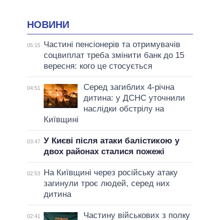
НОВИНИ
Частині пенсіонерів та отримувачів
05:15
соцвиплат треба змінити банк до 15
вересня: кого це стосується
Серед загиблих 4-річна
04:51
дитина: у ДСНС уточнили
наслідки обстрілу на
Київщині
У Києві після атаки балістикою у
03:47
двох районах сталися пожежі
На Київщині через російську атаку
02:53
загинули троє людей, серед них
дитина
Частину військових з полку
02:41