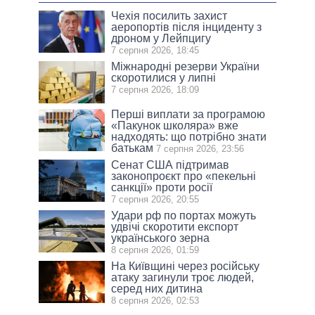
Чехія посилить захист
аеропортів після інциденту з
дроном у Лейпцигу
7 серпня 2026, 18:45
Міжнародні резерви України
скоротилися у липні
7 серпня 2026, 18:09
Перші виплати за програмою
«Пакунок школяра» вже
надходять: що потрібно знати
батькам
7 серпня 2026, 23:56
Сенат США підтримав
законопроєкт про «пекельні
санкції» проти росії
7 серпня 2026, 20:55
Удари рф по портах можуть
удвічі скоротити експорт
українського зерна
8 серпня 2026, 01:59
На Київщині через російську
атаку загинули троє людей,
серед них дитина
8 серпня 2026, 02:53