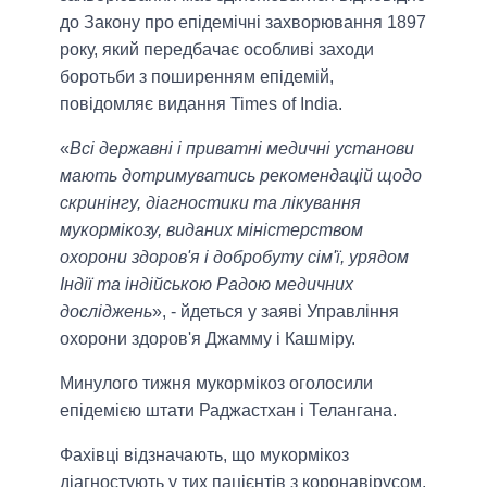
до Закону про епідемічні захворювання 1897
року, який передбачає особливі заходи
боротьби з поширенням епідемій,
повідомляє видання Times of India.
«
Всі державні і приватні медичні установи
мають дотримуватись рекомендацій щодо
скринінгу, діагностики та лікування
мукормікозу, виданих міністерством
охорони здоров'я і добробуту сім'ї, урядом
Індії та індійською Радою медичних
досліджень
», - йдеться у заяві Управління
охорони здоров'я Джамму і Кашміру.
Минулого тижня мукормікоз оголосили
епідемією штати Раджастхан і Телангана.
Фахівці відзначають, що мукормікоз
діагностують у тих пацієнтів з коронавірусом,