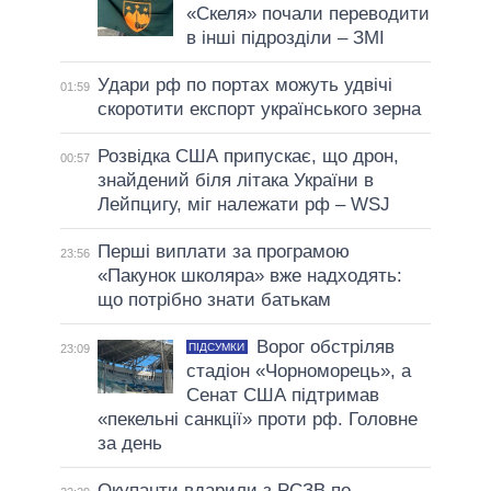
«Скеля» почали переводити
в інші підрозділи – ЗМІ
Удари рф по портах можуть удвічі
01:59
скоротити експорт українського зерна
Розвідка США припускає, що дрон,
00:57
знайдений біля літака України в
Лейпцигу, міг належати рф – WSJ
Перші виплати за програмою
23:56
«Пакунок школяра» вже надходять:
що потрібно знати батькам
Ворог обстріляв
ПІДСУМКИ
23:09
стадіон «Чорноморець», а
Сенат США підтримав
«пекельні санкції» проти рф. Головне
за день
Окупанти вдарили з РСЗВ по