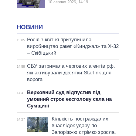
10 серпня 2026, 14:19
НОВИНИ
Росія з квітня призупинила
15:05
виробництво ракет «Кинджал» та Х-32
– Скібіцький
СБУ затримала чергових агентів рф,
14:58
які активували десятки Starlink для
ворога
Верховний суд відпустив під
14:41
умовний строк ексголову села на
Сумщині
Кількість постраждалих
14:27
внаслідок удару по
Запоріжжю стрімко зросла,