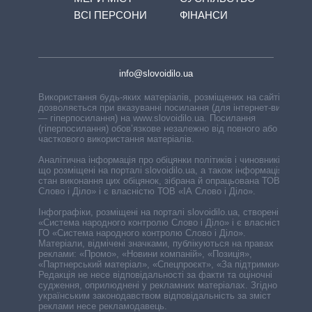
ВСІ ПЕРСОНИ
ФІНАНСИ
info@slovoidilo.ua
Використання будь-яких матеріалів, розміщених на сайті,
дозволяється при вказуванні посилання (для інтернет-видань
— гіперпосилання) на www.slovoidilo.ua. Посилання
(гіперпосилання) обов’язкове незалежно від повного або
часткового використання матеріалів.
Аналітична інформація про обіцянки політиків і чиновників,
що розміщені на порталі slovoidilo.ua, а також інформація про
стан виконання цих обіцянок, зібрана й опрацьована ТОВ «ІА
Слово і Діло» і є власністю ТОВ «ІА Слово і Діло».
Інфографіки, розміщені на порталі slovoidilo.ua, створені ГО
«Система народного контролю Слово і Діло» і є власністю
ГО «Система народного контролю Слово і Діло».
Матеріали, відмічені значками, публікуються на правах
реклами: «Промо», «Новини компаній», «Позиція»,
«Партнерський матеріал», «Спецпроєкт», «За підтримки».
Редакція не несе відповідальності за факти та оціночні
судження, оприлюднені у рекламних матеріалах. Згідно з
українським законодавством відповідальність за зміст
реклами несе рекламодавець.