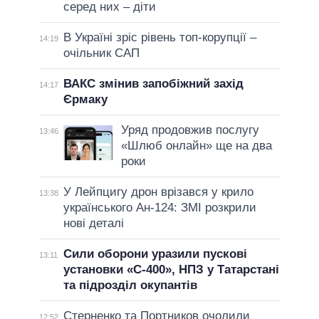
серед них – діти
В Україні зріс рівень топ-корупції –
14:19
очільник САП
ВАКС змінив запобіжний захід
14:17
Єрмаку
Уряд продовжив послугу
13:46
«Шлюб онлайн» ще на два
роки
У Лейпцигу дрон врізався у крило
13:38
українського Ан-124: ЗМІ розкрили
нові деталі
Сили оборони уразили пускові
13:11
установки «С-400», НПЗ у Татарстані
та підрозділ окупантів
Стерненко та Портников очолили
12:52