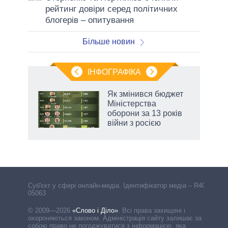
рейтинг довіри серед політичних
блогерів – опитування
Більше новин
ІНФОГРАФІКА
 5
Як змінився бюджет
вго
Міністерства
оборони за 13 років
війни з росією
аспі
Cуб'єкт у сфері онлайн-медіа. Ідентифікатор медіа – R40-
05063
© 2009—2026
«Слово і Діло»
.
Всі права захищені і
охороняються законом. Адміністрація сайту залишає за
собою право не погоджуватися з інформацією, яка