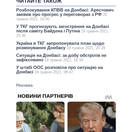
ЧИТАЙТЕ ТАКОЖ
Розблокування КПВВ на Донбасі: Арестович
заявив про прогрес у переговорах з РФ
20
травня 2021, 16:50
У ТКГ прогнозують загострення на Донбасі
після саміту Байдена і Путіна
19 травня 2021,
23:36
Україна в ТКГ запропонувала план щодо
розмінування Донбасу
19 травня 2021, 20:28
Ситуація на Донбасі: за добу обстрілів не
зафіксовано
19 травня 2021, 18:18
У штабі ООС розповіли про ситуацію на
Донбасі
19 травня 2021, 08:47