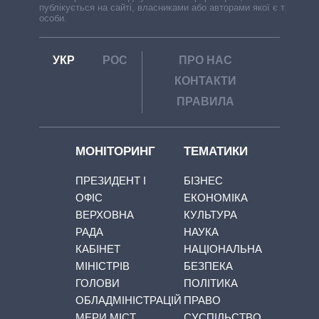
публікується на сайті, власниками або авторами якої є треті
особи.
УКР
РОС
ПРО НАС
КОНТАКТИ
ПРАВИЛА
МОНІТОРИНГ
ТЕМАТИКИ
ПРЕЗИДЕНТ І
БІЗНЕС
ОФІС
ЕКОНОМІКА
ВЕРХОВНА
КУЛЬТУРА
РАДА
НАУКА
КАБІНЕТ
НАЦІОНАЛЬНА
МІНІСТРІВ
БЕЗПЕКА
ГОЛОВИ
ПОЛІТИКА
ОБЛАДМІНІСТРАЦІЙ
ПРАВО
МЕРИ МІСТ
СУСПІЛЬСТВО