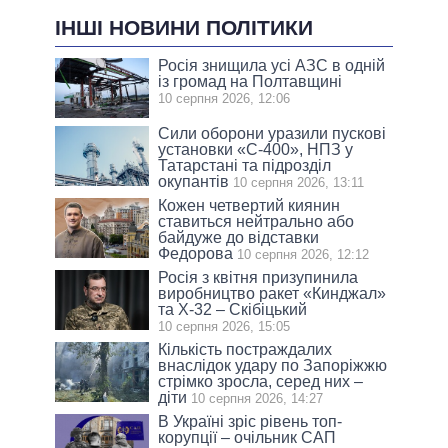
ІНШІ НОВИНИ ПОЛІТИКИ
Росія знищила усі АЗС в одній
із громад на Полтавщині
10 серпня 2026, 12:06
Сили оборони уразили пускові
установки «С-400», НПЗ у
Татарстані та підрозділ
окупантів
10 серпня 2026, 13:11
Кожен четвертий киянин
ставиться нейтрально або
байдуже до відставки
Федорова
10 серпня 2026, 12:12
Росія з квітня призупинила
виробництво ракет «Кинджал»
та Х-32 – Скібіцький
10 серпня 2026, 15:05
Кількість постраждалих
внаслідок удару по Запоріжжю
стрімко зросла, серед них –
діти
10 серпня 2026, 14:27
В Україні зріс рівень топ-
корупції – очільник САП