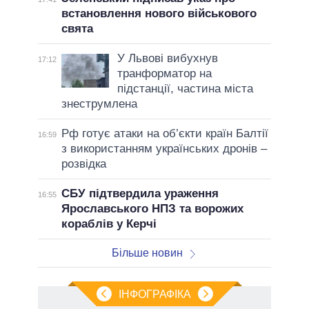
встановлення нового військового
свята
У Львові вибухнув
17:12
транформатор на
підстанції, частина міста
знеструмлена
Рф готує атаки на об’єкти країн Балтії
16:59
з використанням українських дронів –
розвідка
СБУ підтвердила ураження
16:55
Ярославського НПЗ та ворожих
кораблів у Керчі
Більше новин
ІНФОГРАФІКА