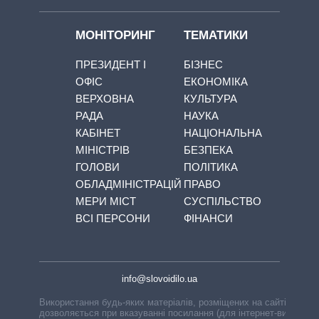
МОНІТОРИНГ
ТЕМАТИКИ
ПРЕЗИДЕНТ І
БІЗНЕС
ОФІС
ЕКОНОМІКА
ВЕРХОВНА
КУЛЬТУРА
РАДА
НАУКА
КАБІНЕТ
НАЦІОНАЛЬНА
МІНІСТРІВ
БЕЗПЕКА
ГОЛОВИ
ПОЛІТИКА
ОБЛАДМІНІСТРАЦІЙ
ПРАВО
МЕРИ МІСТ
СУСПІЛЬСТВО
ВСІ ПЕРСОНИ
ФІНАНСИ
info@slovoidilo.ua
Використання будь-яких матеріалів, розміщених на сайті,
дозволяється при вказуванні посилання (для інтернет-видань