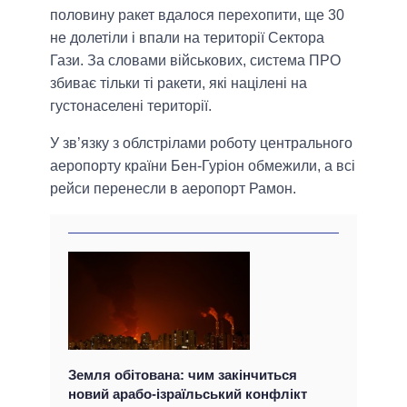
половину ракет вдалося перехопити, ще 30
не долетіли і впали на території Сектора
Гази. За словами військових, система ПРО
збиває тільки ті ракети, які націлені на
густонаселені території.
У зв’язку з облстрілами роботу центрального
аеропорту країни Бен-Гуріон обмежили, а всі
рейси перенесли в аеропорт Рамон.
Земля обітована: чим закінчиться
новий арабо-ізраїльський конфлікт