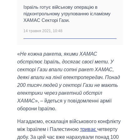
Ізраїль готує військову операцію в
підконтрольному угрупованню ісламізму
ХАМАС Секторі Гази.
14 травня 2021, 10:48
«
Не кожна ракета, якими ХАМАС
обстрілює Ізраїль, досягає своєї мети. У
секторі Гази впали сотні ракет ХАМАС,
деякі впали на лінії електропередач. Понад
200 тисяч людей у секторі Гази не мають
електрики через ракетний обстріл
ХАМАС
», – йдеться у повідомленні армії
оборони Ізраїлю.
Нагадаємо, ескалація військового конфлікту
між Ізраїлем і Палестиною
триває
четверту
добу. За цей час вже нарахували понад 100