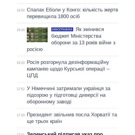
Спалах Еболи у Конго: кількість жертв
18:50
перевищила 1800 осіб
Як змінився
ІНФОГРАФІКА
18:20
бюджет Міністерства
оборони за 13 років війни з
росією
Росія розгорнула дезінформаційну
18:20
кампанію щодо Курської операції –
ЦПД
У Німеччині затримали українця за
17:52
підозрою у підготовці диверсії на
оборонному заводі
Президент звільнив посла Хорватії та
17:43
ще трьох країн
Зеленський підписав указ про
17:41