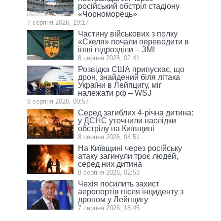
російський обстріл стадіону
«Чорноморець»
7 серпня 2026, 19:17
Частину військових з полку
«Скеля» почали переводити в
інші підрозділи – ЗМІ
8 серпня 2026, 02:41
Розвідка США припускає, що
дрон, знайдений біля літака
України в Лейпцигу, міг
належати рф – WSJ
8 серпня 2026, 00:57
Серед загиблих 4-річна дитина:
у ДСНС уточнили наслідки
обстрілу на Київщині
8 серпня 2026, 04:51
На Київщині через російську
атаку загинули троє людей,
серед них дитина
8 серпня 2026, 02:53
Чехія посилить захист
аеропортів після інциденту з
дроном у Лейпцигу
7 серпня 2026, 18:45