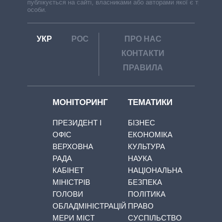
публікується на сайті, власниками або авторами якої є треті
особи.
УКР
РОС
ПРО НАС
КОНТАКТИ
ПРАВИЛА
МОНІТОРИНГ
ТЕМАТИКИ
ПРЕЗИДЕНТ І
БІЗНЕС
ОФІС
ЕКОНОМІКА
ВЕРХОВНА
КУЛЬТУРА
РАДА
НАУКА
КАБІНЕТ
НАЦІОНАЛЬНА
МІНІСТРІВ
БЕЗПЕКА
ГОЛОВИ
ПОЛІТИКА
ОБЛАДМІНІСТРАЦІЙ
ПРАВО
МЕРИ МІСТ
СУСПІЛЬСТВО