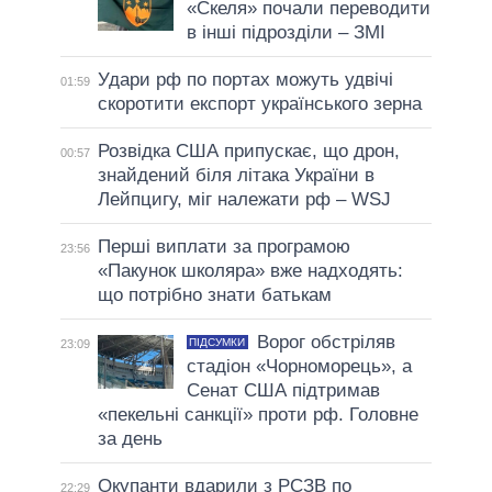
«Скеля» почали переводити
в інші підрозділи – ЗМІ
Удари рф по портах можуть удвічі
01:59
скоротити експорт українського зерна
Розвідка США припускає, що дрон,
00:57
знайдений біля літака України в
Лейпцигу, міг належати рф – WSJ
Перші виплати за програмою
23:56
«Пакунок школяра» вже надходять:
що потрібно знати батькам
Ворог обстріляв
ПІДСУМКИ
23:09
стадіон «Чорноморець», а
Сенат США підтримав
«пекельні санкції» проти рф. Головне
за день
Окупанти вдарили з РСЗВ по
22:29