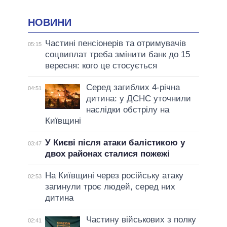
НОВИНИ
Частині пенсіонерів та отримувачів
05:15
соцвиплат треба змінити банк до 15
вересня: кого це стосується
Серед загиблих 4-річна
04:51
дитина: у ДСНС уточнили
наслідки обстрілу на
Київщині
У Києві після атаки балістикою у
03:47
двох районах сталися пожежі
На Київщині через російську атаку
02:53
загинули троє людей, серед них
дитина
Частину військових з полку
02:41