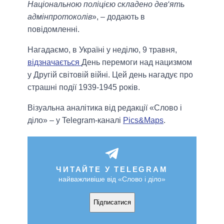
Національною поліцією складено дев‘ять
адмінпротоколів
», – додають в
повідомленні.
Нагадаємо, в Україні у неділю, 9 травня,
відзначається
День перемоги над нацизмом
у Другій світовій війні. Цей день нагадує про
страшні події 1939-1945 років.
Візуальна аналітика від редакції «Слово і
діло» – у Telegram-каналі
Pics&Maps
.
ЧИТАЙТЕ У TELEGRAM
найважливіше від «Слово і діло»
Підписатися