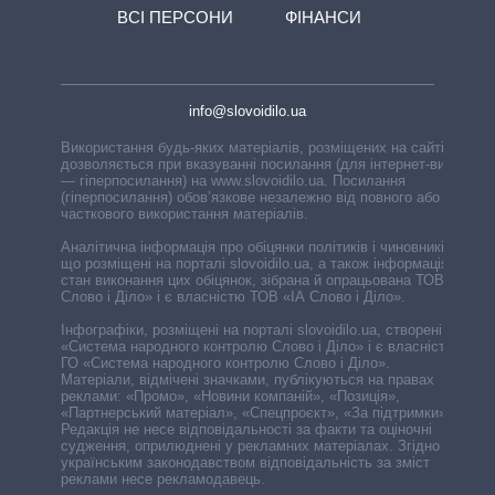
ВСІ ПЕРСОНИ
ФІНАНСИ
info@slovoidilo.ua
Використання будь-яких матеріалів, розміщених на сайті,
дозволяється при вказуванні посилання (для інтернет-видань
— гіперпосилання) на www.slovoidilo.ua. Посилання
(гіперпосилання) обов’язкове незалежно від повного або
часткового використання матеріалів.
Аналітична інформація про обіцянки політиків і чиновників,
що розміщені на порталі slovoidilo.ua, а також інформація про
стан виконання цих обіцянок, зібрана й опрацьована ТОВ «ІА
Слово і Діло» і є власністю ТОВ «ІА Слово і Діло».
Інфографіки, розміщені на порталі slovoidilo.ua, створені ГО
«Система народного контролю Слово і Діло» і є власністю
ГО «Система народного контролю Слово і Діло».
Матеріали, відмічені значками, публікуються на правах
реклами: «Промо», «Новини компаній», «Позиція»,
«Партнерський матеріал», «Спецпроєкт», «За підтримки».
Редакція не несе відповідальності за факти та оціночні
судження, оприлюднені у рекламних матеріалах. Згідно з
українським законодавством відповідальність за зміст
реклами несе рекламодавець.