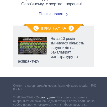
Слов'янську, є жертва і поранені
Більше новин
ІНФОГРАФІКА
 5
Як за 10 років
вго
змінилася кількість
вступників на
бакалаврат,
магістратуру та
аспірантуру
Cуб'єкт у сфері онлайн-медіа. Ідентифікатор медіа – R40-
05063
© 2009—2026
«Слово і Діло»
.
Всі права захищені і
охороняються законом. Адміністрація сайту залишає за
собою право не погоджуватися з інформацією, яка