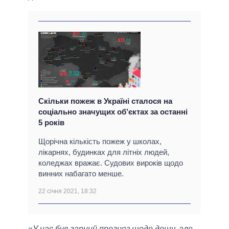
Скільки пожеж в Україні сталося на
соціально значущих об’єктах за останні
5 років
Щорічна кількість пожеж у школах,
лікарнях, будинках для літніх людей,
коледжах вражає. Судових вироків щодо
винних набагато менше.
22 січня 2021, 18:32
«
У нас був гарний прогноз щодо дощу, але