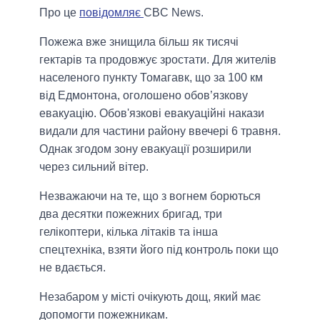
Про це
повідомляє
CBC News.
Пожежа вже знищила більш як тисячі
гектарів та продовжує зростати. Для жителів
населеного пункту Томагавк, що за 100 км
від Едмонтона, оголошено обов’язкову
евакуацію. Обов'язкові евакуаційні накази
видали для частини району ввечері 6 травня.
Однак згодом зону евакуації розширили
через сильний вітер.
Незважаючи на те, що з вогнем борються
два десятки пожежних бригад, три
гелікоптери, кілька літаків та інша
спецтехніка, взяти його під контроль поки що
не вдається.
Незабаром у місті очікують дощ, який має
допомогти пожежникам.