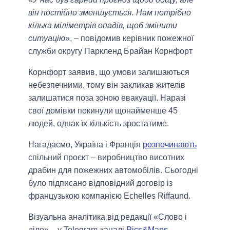
він постійно зменшується. Нам потрібно
кілька міліметрів опадів, щоб змінити
ситуацію
», – повідомив керівник пожежної
служби округу Паркленд Брайан Корнфорт
Корнфорт заявив, що умови залишаються
небезпечними, тому він закликав жителів
залишатися поза зоною евакуації. Наразі
свої домівки покинули щонайменше 45
людей, однак їх кількість зростатиме.
Нагадаємо, Україна і Франція
розпочинають
спільний проєкт – виробництво висотних
драбин для пожежних автомобілів. Сьогодні
було підписано відповідний договір із
французькою компанією Echelles Riffaund.
Візуальна аналітика від редакції «Слово і
діло» – у Telegram-каналі
Pics&Maps
.