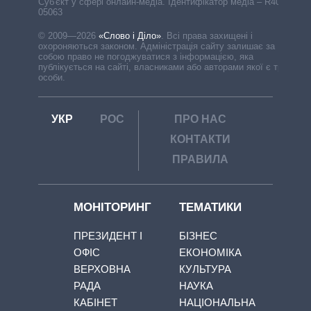
Cуб'єкт у сфері онлайн-медіа. Ідентифікатор медіа – R40-
05063
© 2009—2026
«Слово і Діло»
.
Всі права захищені і
охороняються законом. Адміністрація сайту залишає за
собою право не погоджуватися з інформацією, яка
публікується на сайті, власниками або авторами якої є треті
особи.
УКР
РОС
ПРО НАС
КОНТАКТИ
ПРАВИЛА
МОНІТОРИНГ
ТЕМАТИКИ
ПРЕЗИДЕНТ І
БІЗНЕС
ОФІС
ЕКОНОМІКА
ВЕРХОВНА
КУЛЬТУРА
РАДА
НАУКА
КАБІНЕТ
НАЦІОНАЛЬНА