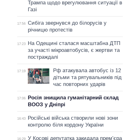
Трампа щодо врегулювання ситуації в
Газі
Сибіга звернувся до білорусів у
17:56
річницю протестів
На Одещині сталася масштабна ДТП
17:23
за участі мікроавтобусів, є жертви та
постраждалі
Рф атакувала автобус із 12
17:19
дітьми та рятувальників під
час повторних ударів
Росія знищила гуманітарний склад
17:06
ВООЗ у Дніпрі
Російські війська створили нові зони
16:43
контролю біля кордону України
У Косові депутатка закидала прем’єра
16:29