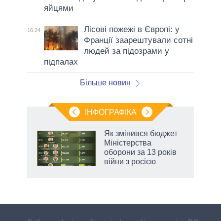
яйцями
Лісові пожежі в Європі: у
16:24
Франції заарештували сотні
людей за підозрами у
підпалах
Більше новин
ІНФОГРАФІКА
Як змінився бюджет
 за
Міністерства
асть
оборони за 13 років
війни з росією