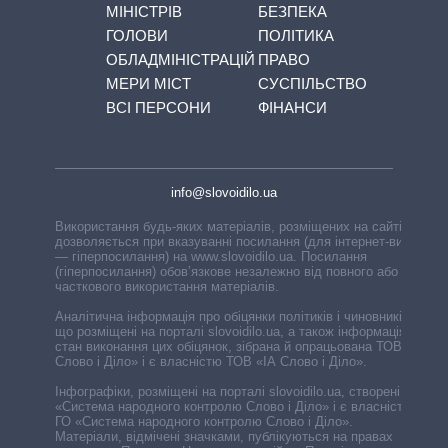
МІНІСТРІВ
БЕЗПЕКА
ГОЛОВИ
ПОЛІТИКА
ОБЛАДМІНІСТРАЦІЙ
ПРАВО
МЕРИ МІСТ
СУСПІЛЬСТВО
ВСІ ПЕРСОНИ
ФІНАНСИ
info@slovoidilo.ua
Використання будь-яких матеріалів, розміщених на сайті,
дозволяється при вказуванні посилання (для інтернет-видань
— гіперпосилання) на www.slovoidilo.ua. Посилання
(гіперпосилання) обов’язкове незалежно від повного або
часткового використання матеріалів.
Аналітична інформація про обіцянки політиків і чиновників,
що розміщені на порталі slovoidilo.ua, а також інформація про
стан виконання цих обіцянок, зібрана й опрацьована ТОВ «ІА
Слово і Діло» і є власністю ТОВ «ІА Слово і Діло».
Інфографіки, розміщені на порталі slovoidilo.ua, створені ГО
«Система народного контролю Слово і Діло» і є власністю
ГО «Система народного контролю Слово і Діло».
Матеріали, відмічені значками, публікуються на правах