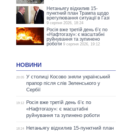
Нетаньягу відхилив 15-
пунктний план Трампа щодо
врегулювання ситуації в Газі
9 серпня 2026, 18:24
Росія вже третій день б’є по
«Нафтогазу»: є масштабні
руйнування та зупинено
роботи
9 серпня 2026, 19:12
НОВИНИ
У столиці Косово зняли український
20:05
прапор після слів Зеленського у
Сербії
Росія вже третій день б’є по
19:12
«Нафтогазу»: є масштабні
руйнування та зупинено роботи
Нетаньягу відхилив 15-пунктний план
18:24