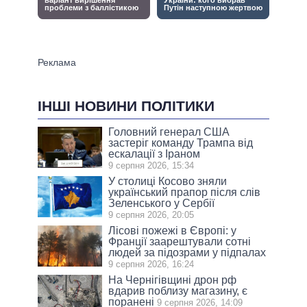
ІНШІ НОВИНИ ПОЛІТИКИ
Головний генерал США
застеріг команду Трампа від
ескалації з Іраном
9 серпня 2026, 15:34
У столиці Косово зняли
український прапор після слів
Зеленського у Сербії
9 серпня 2026, 20:05
Лісові пожежі в Європі: у
Франції заарештували сотні
людей за підозрами у підпалах
9 серпня 2026, 16:24
На Чернігівщині дрон рф
вдарив поблизу магазину, є
поранені
9 серпня 2026, 14:09