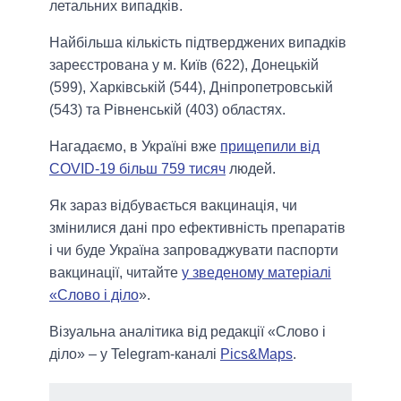
летальних випадків.
Найбільша кількість підтверджених випадків
зареєстрована у м. Київ (622), Донецькій
(599), Харківській (544), Дніпропетровській
(543) та Рівненській (403) областях.
Нагадаємо, в Україні вже
прищепили від
COVID-19 більш 759 тисяч
людей.
Як зараз відбувається вакцинація, чи
змінилися дані про ефективність препаратів
і чи буде Україна запроваджувати паспорти
вакцинації, читайте
у зведеному матеріалі
«Слово і діло
».
Візуальна аналітика від редакції «Слово і
діло» – у Telegram-каналі
Pics&Maps
.