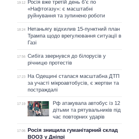
Росія вже третій день б’є по
19:12
«Нафтогазу»: є масштабні
руйнування та зупинено роботи
Нетаньягу відхилив 15-пунктний план
18:24
Трампа щодо врегулювання ситуації в
Газі
Сибіга звернувся до білорусів у
17:56
річницю протестів
На Одещині сталася масштабна ДТП
17:23
за участі мікроавтобусів, є жертви та
постраждалі
Рф атакувала автобус із 12
17:19
дітьми та рятувальників під
час повторних ударів
Росія знищила гуманітарний склад
17:06
ВООЗ у Дніпрі