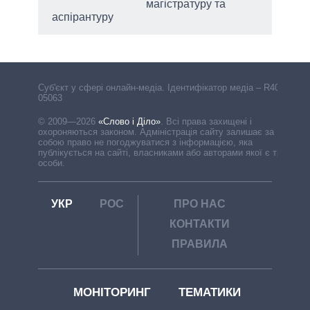
магістратуру та
аспірантуру
Cуб'єкт у сфері онлайн-медіа. Ідентифікатор медіа – R40-
05063
© 2009—2026
«Слово і Діло»
.
Всі права захищені і
охороняються законом. Адміністрація сайту залишає за
собою право не погоджуватися з інформацією, яка
публікується на сайті, власниками або авторами якої є треті
особи.
УКР
РОС
ПРО НАС
КОНТАКТИ
ПРАВИЛА
МОНІТОРИНГ
ТЕМАТИКИ