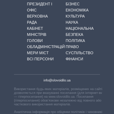
ПРЕЗИДЕНТ І
БІЗНЕС
ОФІС
ЕКОНОМІКА
ВЕРХОВНА
КУЛЬТУРА
РАДА
НАУКА
КАБІНЕТ
НАЦІОНАЛЬНА
МІНІСТРІВ
БЕЗПЕКА
ГОЛОВИ
ПОЛІТИКА
ОБЛАДМІНІСТРАЦІЙ
ПРАВО
МЕРИ МІСТ
СУСПІЛЬСТВО
ВСІ ПЕРСОНИ
ФІНАНСИ
info@slovoidilo.ua
Використання будь-яких матеріалів, розміщених на сайті,
дозволяється при вказуванні посилання (для інтернет-видань
— гіперпосилання) на www.slovoidilo.ua. Посилання
(гіперпосилання) обов’язкове незалежно від повного або
часткового використання матеріалів.
Аналітична інформація про обіцянки політиків і чиновників,