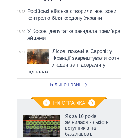
Російські війська створили нові зони
16:43
контролю біля кордону України
У Косові депутатка закидала прем’єра
16:29
яйцями
Лісові пожежі в Європі: у
16:24
Франції заарештували сотні
людей за підозрами у
підпалах
Більше новин
ІНФОГРАФІКА
Як за 10 років
раїні
змінилася кількість
ої
вступників на
бакалаврат,