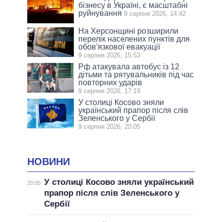
бізнесу в Україні, є масштабні
руйнування
9 серпня 2026, 14:42
На Херсонщині розширили
перелік населених пунктів для
обов'язкової евакуації
9 серпня 2026, 15:53
Рф атакувала автобус із 12
дітьми та рятувальників під час
повторних ударів
9 серпня 2026, 17:19
У столиці Косово зняли
український прапор після слів
Зеленського у Сербії
9 серпня 2026, 20:05
НОВИНИ
У столиці Косово зняли український
20:05
прапор після слів Зеленського у
Сербії