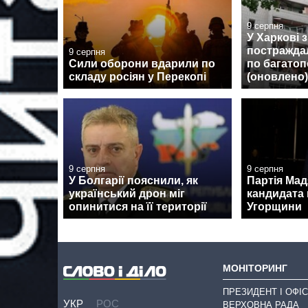
9 серпня
У Харкові 
постражда
9 серпня
Сили оборони вдарили по
по багатоп
складу росіян у Перекопі
(оновлено)
9 серпня
9 серпня
У Болгарії пояснили, як
Партія Ма
український дрон міг
кандидата 
опинитися на її території
Угорщини
МОНІТОРИНГ
ПРЕЗИДЕНТ І ОФІС
УКР
РОС
ВЕРХОВНА РАДА