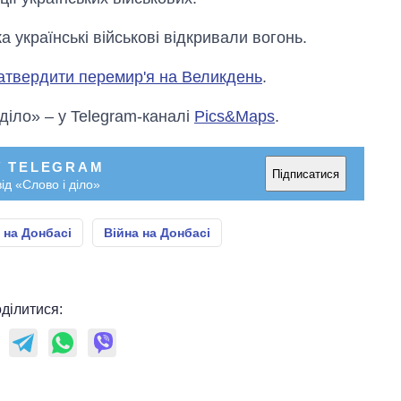
 українські військові відкривали вогонь.
затвердити перемир'я на Великдень
.
 діло» – у Telegram-каналі
Pics&Maps
.
У TELEGRAM
Підписатися
ід «Слово і діло»
 на Донбасі
Війна на Донбасі
ділитися: