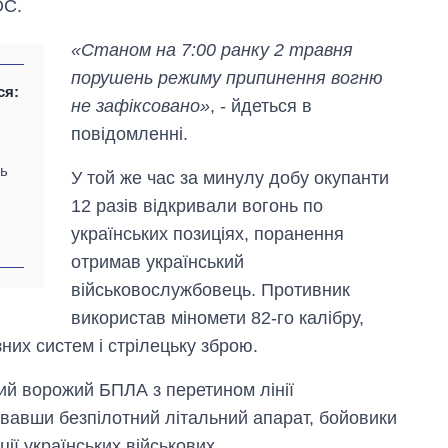
ОС.
«Станом на 7:00 ранку 2 травня
порушень режиму припинення вогню
ся:
не зафіксовано»
, - йдеться в
повідомленні.
ть
У той же час за минулу добу окупанти
Скільки картоплі
12 разів відкривали вогонь по
вирощували в
українських позиціях, поранення
Україні до і під час
великої війни
отримав український
військовослужбовець. Противник
використав міномети 82-го калібру,
них систем і стрілецьку зброю.
ний ворожий БПЛА з перетином лінії
увавши безпілотний літальний апарат, бойовики
ії українських військових.