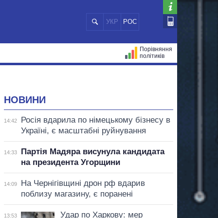
УКР
РОС
Порівняння
політиків
ЦІЙ
МЕРИ МІСТ
ВСІ ПЕРСОНИ
НОВИНИ
Росія вдарила по німецькому бізнесу в
14:42
Україні, є масштабні руйнування
Партія Мадяра висунула кандидата
14:33
на президента Угорщини
На Чернігівщині дрон рф вдарив
14:09
поблизу магазину, є поранені
Удар по Харкову: мер
13:53