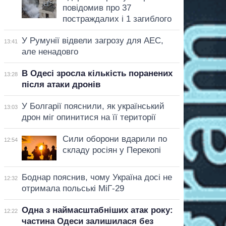
повідомив про 37
постраждалих і 1 загиблого
У Румунії відвели загрозу для АЕС,
13:41
але ненадовго
В Одесі зросла кількість поранених
13:28
після атаки дронів
У Болгарії пояснили, як український
13:03
дрон міг опинитися на її території
Сили оборони вдарили по
12:54
складу росіян у Перекопі
Боднар пояснив, чому Україна досі не
12:32
отримала польські МіГ-29
Одна з наймасштабніших атак року:
12:22
частина Одеси залишилася без