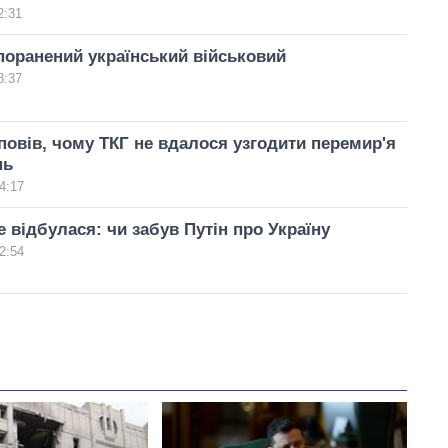
2:31
поранений український військовий
8:37
повів, чому ТКГ не вдалося узгодити перемир'я
нь
4:17
е відбулася: чи забув Путін про Україну
2:54