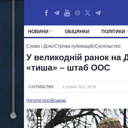
НОВИНИ
ОБIЦЯНКИ
ПОЛIТИКИ
УСІ ПОЛІТИКИ
ПРЕЗИДЕНТ І ОФ
Слово і Діло
›
Стрічка публікацій
›
Суспільство
У великодній ранок на 
«тиша» – штаб ООС
СУСПІЛЬСТВО
2 травня 2021, 08:36
Читати російською