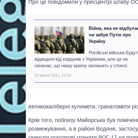
Про це повідомили у пресцентрі штабу О
Війна, яка не відбула
чи забув Путін про
Україну
Російські війська буду
відведені від кордонів з Україною, але це не
означає, що нашу країну залишать у спокої.
23 квітня 2021, 12:54
великокаліберні кулемети, гранатомети різ
Крім того, поблизу Майорська був поміче
розмежування, а в районі Водяне, застос
скинули осколкові гранати ВОГ-17 на позиц