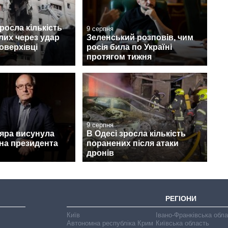
зросла кількість
9 серпня
лих через удар
Зеленський розповів, чим
оверхівці
росія била по Україні
протягом тижня
9 серпня
дяра висунула
В Одесі зросла кількість
на президента
поранених після атаки
дронів
РЕГІОНИ
Київ
Івано-Франківська обл
Автономна республіка Крим
Київська область