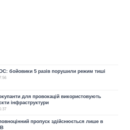
ОС: бойовики 5 разів порушили режим тиші
7:56
окупанти для провокацій використовують
єкти інфраструктури
6:37
повноцінний пропуск здійснюється лише в
ВВ