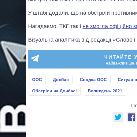
У штабі додали, що на обстріли противника
Нагадаємо, ТКГ так і
не змогла офіційно 
Візуальна аналітика від редакції «Слово і
ЧИТАЙТЕ 
найважливіше в
ООС
Донбас
Сводка ООС
Ситуація
Обстріли на Донбасі
Великдень 2021
По