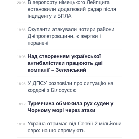
В аеропорту німецького Лейпцига
20:08
встановили додатковий радар після
інциденту з БПЛА
Окупанти атакували чотири райони
19:36
Дніпропетровщини, є жертви і
поранені
Над створенням української
19:03
антибалістики працюють дві
компанії – Зеленський
У ДПСУ розповіли про ситуацію на
18:23
кордоні з Білоруссю
Туреччина обмежила рух суден у
18:12
Чорному морі через атаки
Україна отримає від Сербії 2 мільйони
18:01
євро: на що спрямують