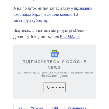
А на початок квітня запаси газу
у підземних
сховищах України склали менше 16
мільярдів кубометрів.
Візуальна аналітика від редакції «Слово і
діло» – у Telegram-каналі
Pics&Maps
.
ПІДПИСУЙТЕСЬ У GOOGLE
NEWS
та стежте за останніми новинами та аналітикою
від «Слово і діло»
Підписатися
Газ
Україна
ПХГ
Уктрансгаз