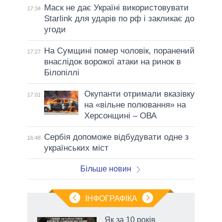
Маск не дає Україні використовувати
17:34
Starlink для ударів по рф і закликає до
угоди
На Сумщині помер чоловік, поранений
17:27
внаслідок ворожої атаки на ринок в
Білопіллі
Окупанти отримали вказівку
17:01
на «вільне полювання» на
Херсонщині – ОВА
Сербія допоможе відбудувати одне з
16:48
українських міст
Більше новин
ІНФОГРАФІКА
 як
Як за 10 років