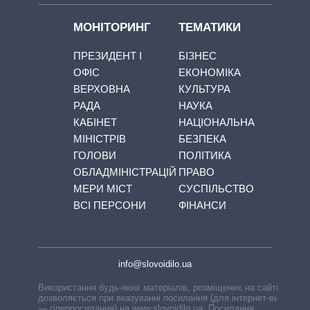
МОНІТОРИНГ
ТЕМАТИКИ
ПРЕЗИДЕНТ І
БІЗНЕС
ОФІС
ЕКОНОМІКА
ВЕРХОВНА
КУЛЬТУРА
РАДА
НАУКА
КАБІНЕТ
НАЦІОНАЛЬНА
МІНІСТРІВ
БЕЗПЕКА
ГОЛОВИ
ПОЛІТИКА
ОБЛАДМІНІСТРАЦІЙ
ПРАВО
МЕРИ МІСТ
СУСПІЛЬСТВО
ВСІ ПЕРСОНИ
ФІНАНСИ
info@slovoidilo.ua
Використання будь-яких матеріалів, розміщених на сайті,
дозволяється при вказуванні посилання (для інтернет-видань
— гіперпосилання) на www.slovoidilo.ua. Посилання