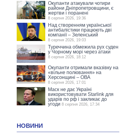
Окупанти атакували чотири
райони Дніпропетровщини, є
жертви і поранені
8 серпня 2026, 19:36
Над створенням української
антибалістики працюють дві
компанії – Зеленський
8 серпня 2026, 19:03
Туреччина обмежила рух суден
у Чорному морі через атаки
8 серпня 2026, 18:12
Окупанти отримали вказівку на
«вільне полювання» на
Херсонщині – ОВА
8 серпня 2026, 17:01
Маск не дає Україні
використовувати Starlink для
ударів по рф і закликає до
угоди
8 серпня 2026, 17:34
НОВИНИ