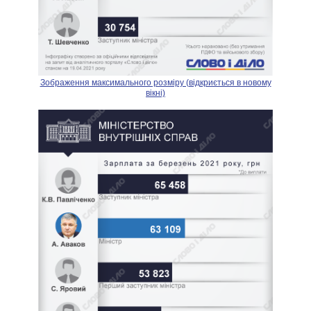
Зображення максимального розміру (відкриється в новому
вікні)