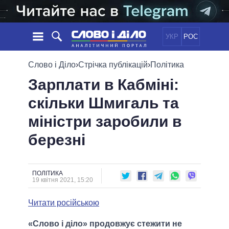
УКР
РОС
НОВИНИ
Слово і Діло
›
Стрічка публікацій
›
Політика
Зарплати в Кабміні:
ОБIЦЯНКИ
СТРІЧКА
ПОЛІТИКА
скільки Шмигаль та
ПОДІЇ
ЕКОНОМІКА
ПОЛIТИКИ
міністри заробили в
СТАТТІ
СУСПІЛЬСТВО
ІНФОГРАФІКА
ДУМКИ
СВІТ
УСІ ПОЛІТИКИ
березні
ОГЛЯДИ
ПРЕЗИДЕНТ І ОФІС
ВІДЕО
ДАЙДЖЕСТИ
ВЕРХОВНА РАДА
ПОЛІТИКА
ПІДТРИМАТИ
КАБІНЕТ МІНІСТРІВ
19 квітня 2021, 15:20
ГОЛОВИ ОБЛАДМІНІСТРАЦІЙ
ПОРІВНЯННЯ ПОЛІТИКІВ
Читати російською
МЕРИ МІСТ
ВСІ ПЕРСОНИ
«Слово і діло» продовжує стежити не