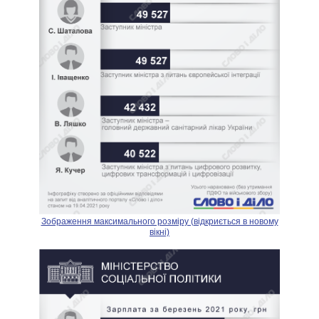
Зображення максимального розміру (відкриється в новому
вікні)