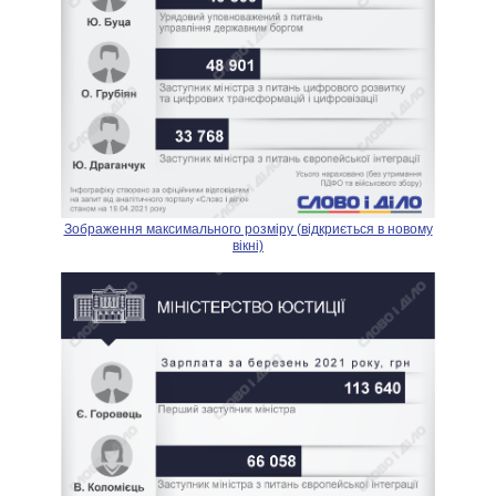
Зображення максимального розміру (відкриється в новому
вікні)