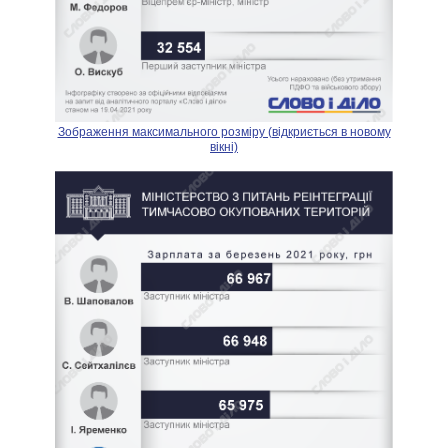
Зображення максимального розміру (відкриється в новому
вікні)