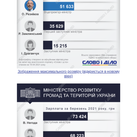
Зображення максимального розміру (відкриється в новому
вікні)