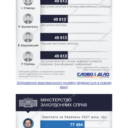
Зображення максимального розміру (відкриється в новому
вікні)