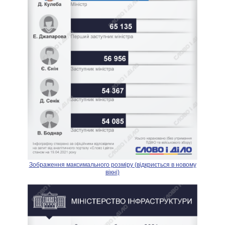
Зображення максимального розміру (відкриється в новому
вікні)