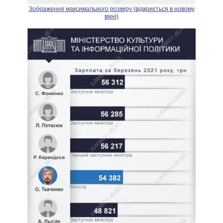
Зображення максимального розміру (відкриється в новому
вікні)