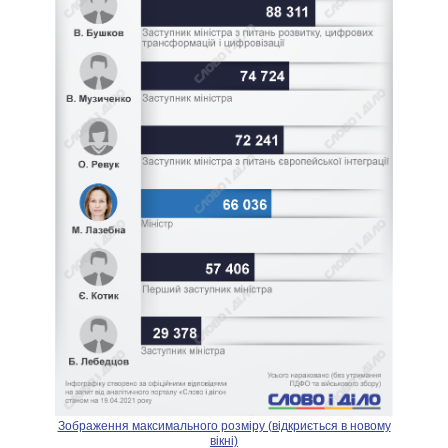
Зображення максимального розміру (відкриється в новому
вікні)