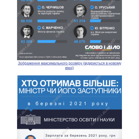
Зображення максимального розміру (відкриється в новому
вікні)