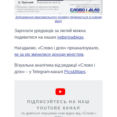
Зображення максимального розміру (відкриється в новому
вікні)
Зарплати урядовців за лютий можна
подивитися на наших
інфографіках
.
Нагадаємо, «Слово і діло» проаналізувало,
як за рік змінилися доходи міністрів
.
Візуальна аналітика від редакції «Слово і
діло» – у Telegram-каналі
Pics&Maps
.
ПІДПИСУЙТЕСЬ НА НАШ
YOUTUBE КАНАЛ
та дивіться першими нові відео від «Слово і
діло»