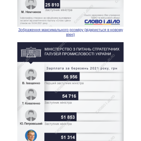
Зображення максимального розміру (відкриється в новому
вікні)