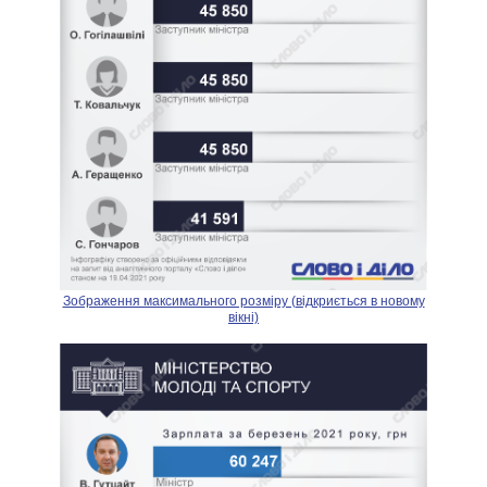
Зображення максимального розміру (відкриється в новому
вікні)