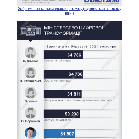
Зображення максимального розміру (відкриється в новому
вікні)