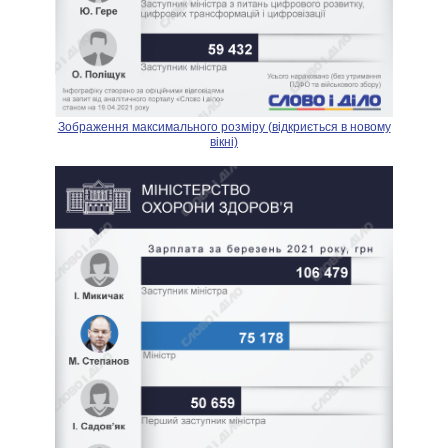
Зображення максимального розміру (відкриється в новому
вікні)