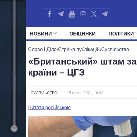
НОВИНИ
ОБIЦЯНКИ
ПОЛIТИКИ
УСІ ПОЛІТИКИ
ПРЕЗИДЕНТ І ОФ
Слово і Діло
›
Стрічка публікацій
›
Суспільство
«Британський» штам заф
країни – ЦГЗ
СУСПІЛЬСТВО
15 квітня 2021, 16:09
Читати російською