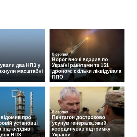
8 серпня
Ворог вночі вдарив по
ували два НПЗ у
Україні ракетами та 151
лахнули масштабні
дроном: скільки ліквідувала
ППО
8 серпня
овідомив про
Пентагон достроково
ровій установці
усунув генерала, який
а підтвердив
координував підтримку
двох НПЗ
України