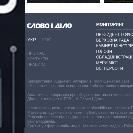
МОНІТОРИНГ
ПРЕЗИДЕНТ І ОФІС
УКР
РОС
ВЕРХОВНА РАДА
КАБІНЕТ МІНІСТРІ
ГОЛОВИ
ПРО НАС
ОБЛАДМІНІСТРАЦІ
КОНТАКТИ
МЕРИ МІСТ
ПРАВИЛА
ВСІ ПЕРСОНИ
Використання будь-яких матеріалів, розміщених на сайті,
обов’язкове незалежно від повного або часткового викори
Аналітична інформація про обіцянки політиків і чиновників
Діло» і є власністю ТОВ «ІА Слово і Діло».
Інфографіки, розміщені на порталі slovoidilo.ua, створен
Матеріали, відмічені значками, публікуються на правах р
Редакція не несе відповідальності за факти та оціночні 
рекламодавець.
Cуб'єкт у сфері онлайн-медіа. Ідентифікатор медіа – R40