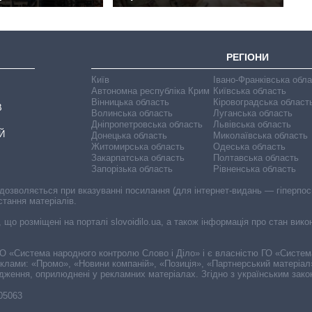
РЕГІОНИ
Київ
Івано-Франківська обл
Автономна республіка Крим
Київська область
Вінницька область
Кіровоградська област
В
Волинська область
Луганська область
Дніпропетровська область
Львівська область
Й
Донецька область
Миколаївська область
Житомирська область
Одеська область
Закарпатська область
Полтавська область
Запорізька область
Рівненська область
 дозволяється при вказуванні посилання (для інтернет-видань — гіперпоси
стання матеріалів.
, що розміщені на порталі slovoidilo.ua, а також інформація про стан вик
і ГО «Система народного контролю Слово і Діло» і є власністю ГО «Систе
еклами: «Промо», «Новини компаній», «Позиція», «Партнерський матеріал
судження, оприлюднені у рекламних матеріалах. Згідно з українським зак
-05063