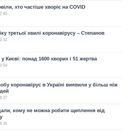
віли, хто частіше хворіє на COVID
2:40
іку третьої хвилі коронавірусу – Степанов
2:32
у Києві: понад 1600 хворих і 51 жертва
0:59
обу коронавірус в Україні виявили у більш ніж
юдей
8:27
али, кому не можна робити щеплення від
у
9:26