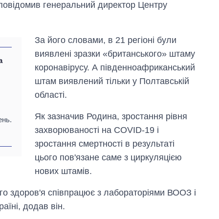
я повідомив генеральний директор Центру
За його словами, в 21 регіоні були
виявлені зразки «британського» штаму
а
коронавірусу. А південноафриканський
штам виявлений тільки у Полтавській
області.
Як зазначив Родина, зростання рівня
ень.
захворюваності на COVID-19 і
Дефіцит пам’яті:
зростання смертності в результаті
як зріс попит на
чипи за останні
цього пов'язане саме з циркуляцією
роки і що
нових штамів.
прогнозують на
2027-й
о здоров'я співпрацює з лабораторіями ВООЗ і
аїні, додав він.