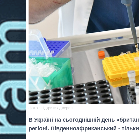
фото з відкритих джерел
В Україні на сьогоднішній день «брита
регіоні. Південноафриканський - тільки