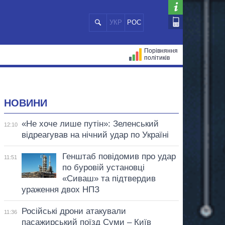
УКР
РОС
Порівняння
політиків
ЦІЙ
МЕРИ МІСТ
ВСІ ПЕРСОНИ
НОВИНИ
«Не хоче лише путін»: Зеленський
12:10
відреагував на нічний удар по Україні
Генштаб повідомив про удар
11:51
по буровій установці
«Сиваш» та підтвердив
ураження двох НПЗ
Російські дрони атакували
11:36
пасажирський поїзд Суми – Київ