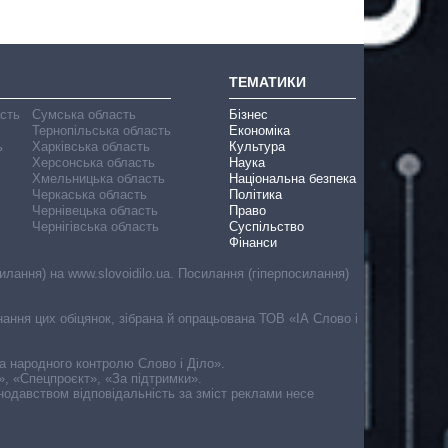
ТЕМАТИКИ
асть
Сумська область
Бізнес
Тернопільська область
Економіка
ь
Харківська область
Культура
Херсонська область
Наука
Хмельницька область
Національна безпека
Черкаська область
Політика
Чернівецька область
Право
Чернігівська область
Суспільство
Фінанси
лання) на www.slovoidilo.ua. Посилання (гіперпосилання)
онання цих обіцянок, зібрана й опрацьована ТОВ «ІА Слово і
ма народного контролю Слово і Діло».
», «Спецпроєкт», «За підтримки».
онодавством відповідальність за зміст реклами несе