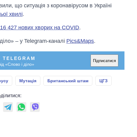
или, що ситуація з коронавірусом в Україні
тьої хвилі
.
16 427 нових хворих на COVID
.
 діло» – у Telegram-каналі
Pics&Maps
.
У TELEGRAM
Підписатися
ід «Слово і діло»
русу
Мутація
Британський штам
ЦГЗ
ділитися: