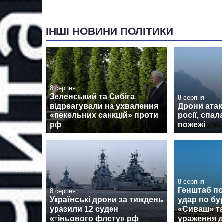
ІНШІ НОВИНИ ПОЛІТИКИ
8 серпня
Зеленський та Сибіга
8 серпня
відреагували на ухвалення
Дрони атак
«пекельних санкцій» проти
росії, спа
рф
пожежі
8 серпня
Генштаб п
8 серпня
Українські дрони за тиждень
удар по бу
уразили 12 суден
«Сиваш» т
«тіньового флоту» рф
ураження 