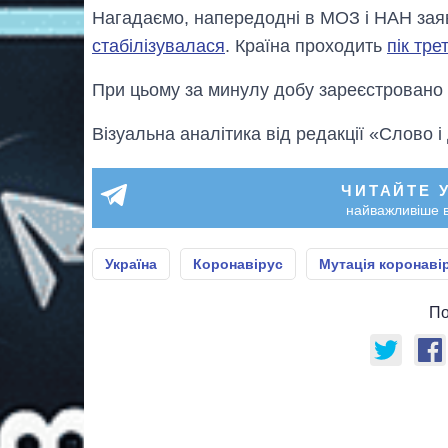
Нагадаємо, напередодні в МОЗ і НАН заяв
стабілізувалася
. Країна проходить
пік тре
При цьому за минулу добу зареєстровано
Візуальна аналітика від редакції «Слово і
ЧИТАЙТЕ 
найважливіше в
Україна
Коронавірус
Мутація коронаві
По