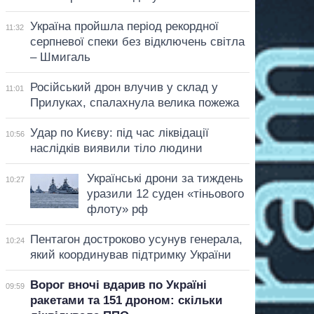
Україна пройшла період рекордної
11:32
серпневої спеки без відключень світла
– Шмигаль
Російський дрон влучив у склад у
11:01
Прилуках, спалахнула велика пожежа
Удар по Києву: під час ліквідації
10:56
наслідків виявили тіло людини
Українські дрони за тиждень
10:27
уразили 12 суден «тіньового
флоту» рф
Пентагон достроково усунув генерала,
10:24
який координував підтримку України
Ворог вночі вдарив по Україні
09:59
ракетами та 151 дроном: скільки