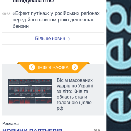
ліквідувала ППО
«Ефект путіна»: у російських регіонах
09:33
перед його візитом різко дешевшає
бензин
Більше новин
ІНФОГРАФІКА
Вісім масованих
ударів по Україні
за літо: Київ та
область стали
головною ціллю
рф