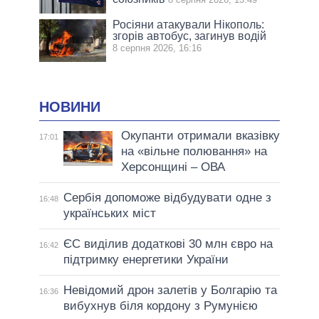
Росіяни атакували Нікополь:
згорів автобус, загинув водій
8 серпня 2026, 16:16
НОВИНИ
Окупанти отримали вказівку
17:01
на «вільне полювання» на
Херсонщині – ОВА
Сербія допоможе відбудувати одне з
16:48
українських міст
ЄС виділив додаткові 30 млн євро на
16:42
підтримку енергетики України
Невідомий дрон залетів у Болгарію та
16:36
вибухнув біля кордону з Румунією