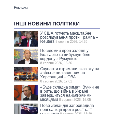
ІНШІ НОВИНИ ПОЛІТИКИ
У США готують масштабне
розслідування проти Трампа –
Reuters
8 серпня 2026, 14:39
Невідомий дрон залетів у
Болгарію та вибухнув біля
кордону з Румунією
8 серпня 2026, 16:36
Окупанти отримали вказівку на
«вільне полювання» на
Херсонщині – ОВА
8 серпня 2026, 17:01
«Буде складна зима»: Вучич не
вірить, що війна в Україні
завершиться найближчими
місяцями
8 серпня 2026, 16:05
Нова Зеландія запровадила
нові санкції проти росії та її
союзників
8 серпня 2026, 13:49