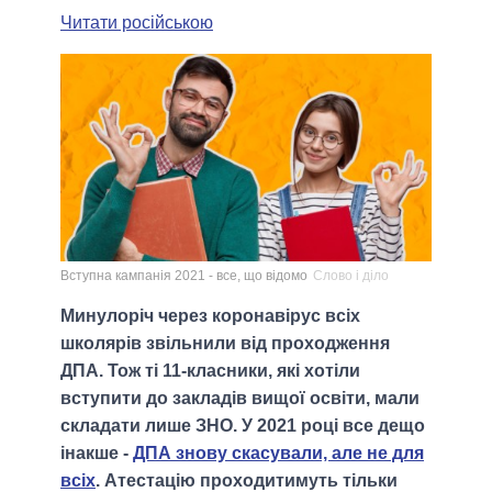
Читати російською
Вступна кампанія 2021 - все, що відомо
Слово і діло
Минулоріч через коронавірус всіх
школярів звільнили від проходження
ДПА. Тож ті 11-класники, які хотіли
вступити до закладів вищої освіти, мали
складати лише ЗНО. У 2021 році все дещо
інакше -
ДПА знову скасували, але не для
всіх
. Атестацію проходитимуть тільки