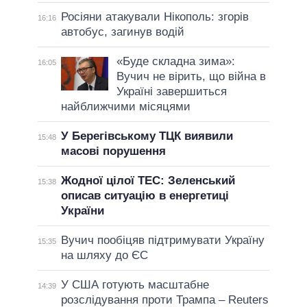
Росіяни атакували Нікополь: згорів
16:16
автобус, загинув водій
«Буде складна зима»:
16:05
Вучич не вірить, що війна в
Україні завершиться
найближчими місяцями
У Берегівському ТЦК виявили
15:48
масові порушення
Жодної цілої ТЕС: Зеленський
15:38
описав ситуацію в енергетиці
України
Вучич пообіцяв підтримувати Україну
15:35
на шляху до ЄС
У США готують масштабне
14:39
розслідування проти Трампа – Reuters