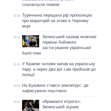
спалахнули пожежі
Туреччина передала рф пропозицію
02:58
про мораторій на атаки в Чорному
морі
Зеленський назвав можливі
02:31
терміни бойового
застосування української
балістики
У Кракові чоловік напав на українську
01:53
пару, а через два дні сам прийшов до
поліції
На Буковині стався землетрус: де
00:55
зафіксували поштовхи
«Вражаючі втрати»:
00:41
Зеленський оцінив