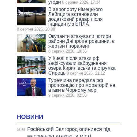
угоди
8 серпня 2026, 17:34
В аеропорту німецького
Лейпцига встановили
додатковий радар після
інциденту з БПЛА
8 серпня 2026, 20:08
Окупанти атакували чотири
райони Дніпропетровщини, є
жертви і поранені
8 серпня 2026, 19:36
У Києві після атаки рф
зафіксували забруднення
озера Кирилівське та струмка
Сирець
8 серпня 2026, 21:12
Туреччина передала рф
пропозицію про мораторій на
атаки в Чорному морі
9 серпня 2026, 02:58
НОВИНИ
Російський Бєлгород опинився під
03:56
масованою атакою, у місті