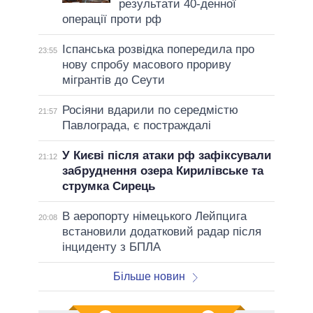
результати 40-денної
операції проти рф
Іспанська розвідка попередила про
23:55
нову спробу масового прориву
мігрантів до Сеути
Росіяни вдарили по середмістю
21:57
Павлограда, є постраждалі
У Києві після атаки рф зафіксували
21:12
забруднення озера Кирилівське та
струмка Сирець
В аеропорту німецького Лейпцига
20:08
встановили додатковий радар після
інциденту з БПЛА
Більше новин