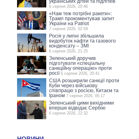
українських дітей та підлітків
6 серпня 2026, 20:46
«Нам теж потрібні ракети»:
Трамп прокоментував запит
України на Patriot
7 серпня 2026, 02:59
Росія у липні збільшила
видобуток нафти та газового
конденсату – ЗМІ
6 серпня 2026, 21:25
Зеленський доручив
підготувати «спеціальну
санкційну операцію» проти
росії
6 серпня 2026, 20:41
США розширили санкції проти
Куби через військову
співпрацю з росією, Китаєм та
Іраном
7 серпня 2026, 05:17
Зеленський цими вихідними
вперше відвідає Сербію
6 серпня 2026, 22:32
НОВИНИ