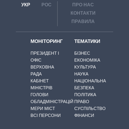
УКР
РОС
ПРО НАС
КОНТАКТИ
ПРАВИЛА
МОНІТОРИНГ
ТЕМАТИКИ
ПРЕЗИДЕНТ І
БІЗНЕС
ОФІС
ЕКОНОМІКА
ВЕРХОВНА
КУЛЬТУРА
РАДА
НАУКА
КАБІНЕТ
НАЦІОНАЛЬНА
МІНІСТРІВ
БЕЗПЕКА
ГОЛОВИ
ПОЛІТИКА
ОБЛАДМІНІСТРАЦІЙ
ПРАВО
МЕРИ МІСТ
СУСПІЛЬСТВО
ВСІ ПЕРСОНИ
ФІНАНСИ