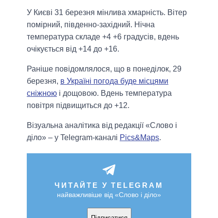
У Києві 31 березня мінлива хмарність. Вітер
помірний, південно-західний. Нічна
температура складе +4 +6 градусів, вдень
очікується від +14 до +16.
Раніше повідомлялося, що в понеділок, 29
березня,
в Україні погода буде місцями
сніжною
і дощовою. Вдень температура
повітря підвищиться до +12.
Візуальна аналітика від редакції «Слово і
діло» – у Telegram-каналі
Pics&Maps
.
ЧИТАЙТЕ У TELEGRAM
найважливіше від «Слово і діло»
Підписатися