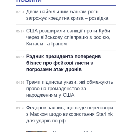
Двом найбільшим банкам росії
07:51
загрожує кредитна криза – розвідка
США розширили санкції проти Куби
05:17
через військову співпрацю з росією,
Китаєм та Іраном
Радник президента попередив
04:57
бізнес про фейкові листи з
погрозами атак дронів
Трамп підписав укази, які обмежують
04:39
право на громадянство за
народженням у США
Федоров заявив, що веде переговори
03:56
з Маском щодо використання Starlink
для ударів по рф