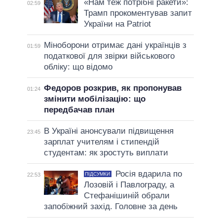
«Нам теж потрібні ракети»:
02:59
Трамп прокоментував запит
України на Patriot
Міноборони отримає дані українців з
01:59
податкової для звірки військового
обліку: що відомо
Федоров розкрив, як пропонував
01:24
змінити мобілізацію: що
передбачав план
В Україні анонсували підвищення
23:45
зарплат учителям і стипендій
студентам: як зростуть виплати
Росія вдарила по
ПІДСУМКИ
22:53
Лозовій і Павлограду, а
Стефанішиній обрали
запобіжний захід. Головне за день