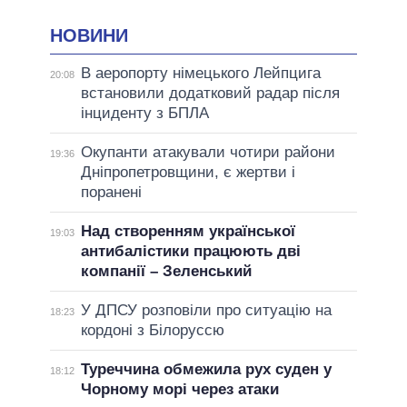
НОВИНИ
В аеропорту німецького Лейпцига
20:08
встановили додатковий радар після
інциденту з БПЛА
Окупанти атакували чотири райони
19:36
Дніпропетровщини, є жертви і
поранені
Над створенням української
19:03
антибалістики працюють дві
компанії – Зеленський
У ДПСУ розповіли про ситуацію на
18:23
кордоні з Білоруссю
Туреччина обмежила рух суден у
18:12
Чорному морі через атаки