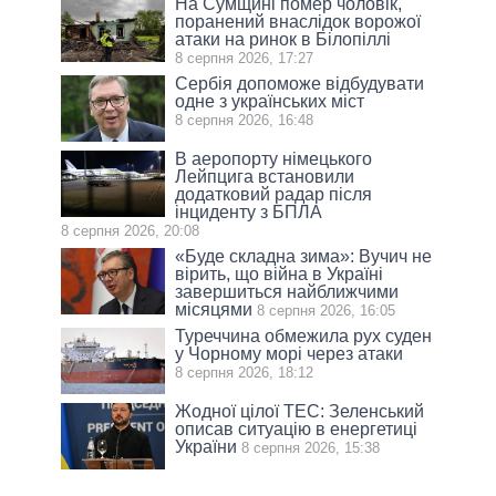
На Сумщині помер чоловік,
поранений внаслідок ворожої
атаки на ринок в Білопіллі
8 серпня 2026, 17:27
Сербія допоможе відбудувати
одне з українських міст
8 серпня 2026, 16:48
В аеропорту німецького
Лейпцига встановили
додатковий радар після
інциденту з БПЛА
8 серпня 2026, 20:08
«Буде складна зима»: Вучич не
вірить, що війна в Україні
завершиться найближчими
місяцями
8 серпня 2026, 16:05
Туреччина обмежила рух суден
у Чорному морі через атаки
8 серпня 2026, 18:12
Жодної цілої ТЕС: Зеленський
описав ситуацію в енергетиці
України
8 серпня 2026, 15:38