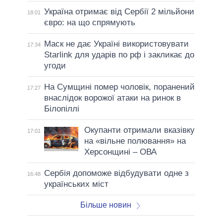
Україна отримає від Сербії 2 мільйони
18:01
євро: на що спрямують
Маск не дає Україні використовувати
17:34
Starlink для ударів по рф і закликає до
угоди
На Сумщині помер чоловік, поранений
17:27
внаслідок ворожої атаки на ринок в
Білопіллі
Окупанти отримали вказівку
17:01
на «вільне полювання» на
Херсонщині – ОВА
Сербія допоможе відбудувати одне з
16:48
українських міст
Більше новин