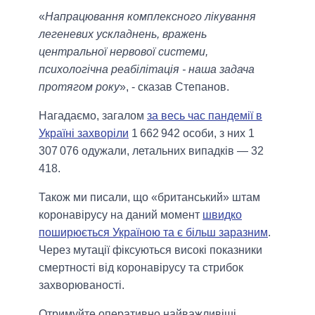
«
Напрацювання комплексного лікування
легеневих ускладнень, вражень
центральної нервової системи,
психологічна реабілітація - наша задача
протягом року
», - сказав Степанов.
Нагадаємо, загалом
за весь час пандемії в
Україні захворіли
1 662 942 особи, з них 1
307 076 одужали, летальних випадків — 32
418.
Також ми писали, що «британський» штам
коронавірусу на даний момент
швидко
поширюється Україною та є більш заразним
.
Через мутації фіксуються високі показники
смертності від коронавірусу та стрибок
захворюваності.
Отримуйте оперативно найважливіші