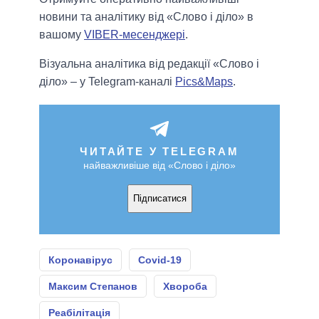
новини та аналітику від «Слово і діло» в
вашому
VIBER-месенджері
.
Візуальна аналітика від редакції «Слово і
діло» – у Telegram-каналі
Pics&Maps
.
ЧИТАЙТЕ У TELEGRAM
найважливіше від «Слово і діло»
Підписатися
Коронавірус
Covid-19
Максим Степанов
Хвороба
Реабілітація