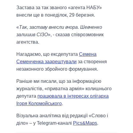
Застава за так званого «агента НАБУ»
внесли ще в понеділок, 29 березня.
«
Так, заставу внесли вчора. Шевченко
залишив СІЗО
», - сказав співрозмовник
агентства.
Нагадаємо, що ексдепутата
Семена
Семенченка заарештували
за створення
незаконного збройного формування.
Раніше ми писали, що за інформацією
журналістів, «приватна армія» колишнього
депутата
працювала в інтересах олігарха
Ігоря Коломойського
.
Візуальна аналітика від редакції «Слово і
діло» – у Telegram-каналі
Pics&Maps
.