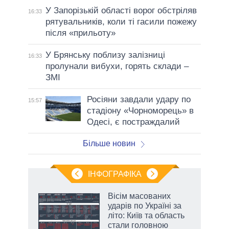
У Запорізькій області ворог обстріляв
16:33
рятувальників, коли ті гасили пожежу
після «прильоту»
У Брянську поблизу залізниці
16:33
пролунали вибухи, горять склади –
ЗМІ
Росіяни завдали удару по
15:57
стадіону «Чорноморець» в
Одесі, є постраждалий
Більше новин
ІНФОГРАФІКА
 5
Вісім масованих
вго
ударів по Україні за
літо: Київ та область
стали головною