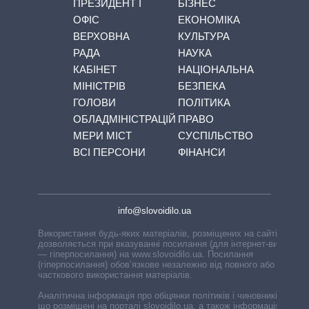
ПРЕЗИДЕНТ І
БІЗНЕС
ОФІС
ЕКОНОМІКА
ВЕРХОВНА
КУЛЬТУРА
РАДА
НАУКА
КАБІНЕТ
НАЦІОНАЛЬНА
МІНІСТРІВ
БЕЗПЕКА
ГОЛОВИ
ПОЛІТИКА
ОБЛАДМІНІСТРАЦІЙ
ПРАВО
МЕРИ МІСТ
СУСПІЛЬСТВО
ВСІ ПЕРСОНИ
ФІНАНСИ
info@slovoidilo.ua
Використання будь-яких матеріалів, розміщених на сайті,
дозволяється при вказуванні посилання (для інтернет-видань
— гіперпосилання) на www.slovoidilo.ua. Посилання
(гіперпосилання) обов’язкове незалежно від повного або
часткового використання матеріалів.
Аналітична інформація про обіцянки політиків і чиновників,
що розміщені на порталі slovoidilo.ua, а також інформація про