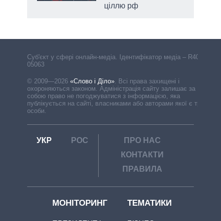
ціллю рф
Cуб'єкт у сфері онлайн-медіа. Ідентифікатор медіа – R40-
05063
© 2009—2026
«Слово і Діло»
.
Всі права захищені і
охороняються законом. Адміністрація сайту залишає за
собою право не погоджуватися з інформацією, яка
публікується на сайті, власниками або авторами якої є треті
особи.
УКР
РОС
ПРО НАС
КОНТАКТИ
ПРАВИЛА
МОНІТОРИНГ
ТЕМАТИКИ