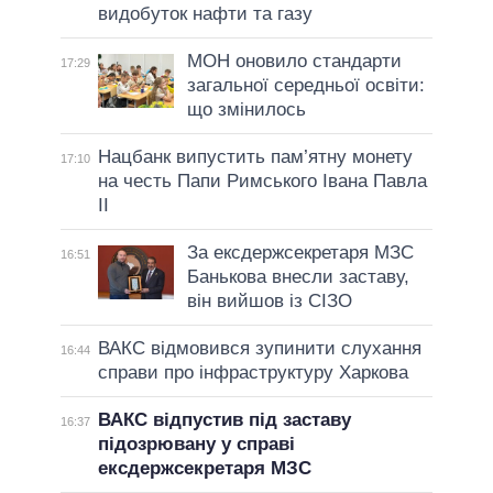
видобуток нафти та газу
МОН оновило стандарти
17:29
загальної середньої освіти:
що змінилось
Нацбанк випустить пам’ятну монету
17:10
на честь Папи Римського Івана Павла
II
За ексдержсекретаря МЗС
16:51
Банькова внесли заставу,
він вийшов із СІЗО
ВАКС відмовився зупинити слухання
16:44
справи про інфраструктуру Харкова
ВАКС відпустив під заставу
16:37
підозрювану у справі
ексдержсекретаря МЗС