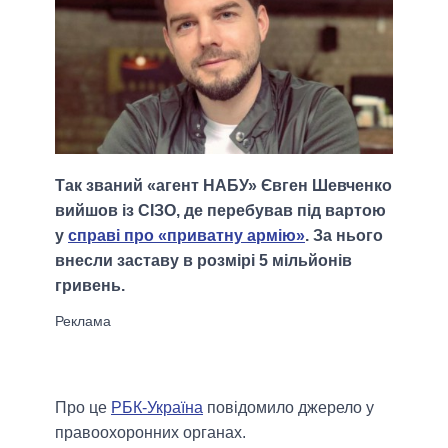
Так званий «агент НАБУ» Євген Шевченко
вийшов із СІЗО, де перебував під вартою
у
справі про «приватну армію»
. За нього
внесли заставу в розмірі 5 мільйонів
гривень.
Про це
РБК-Україна
повідомило джерело у
правоохоронних органах.