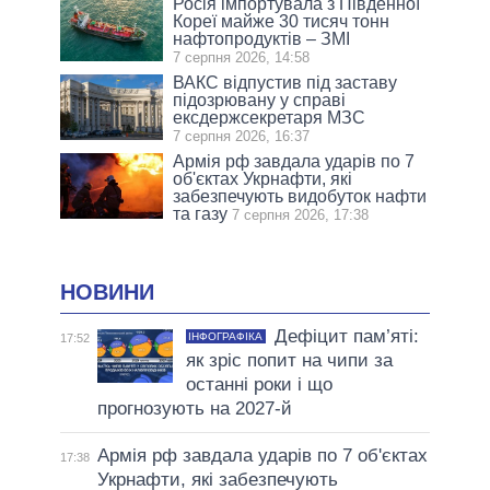
Росія імпортувала з Південної
Кореї майже 30 тисяч тонн
нафтопродуктів – ЗМІ
7 серпня 2026, 14:58
ВАКС відпустив під заставу
підозрювану у справі
ексдержсекретаря МЗС
7 серпня 2026, 16:37
Армія рф завдала ударів по 7
об'єктах Укрнафти, які
забезпечують видобуток нафти
та газу
7 серпня 2026, 17:38
НОВИНИ
Дефіцит пам’яті:
ІНФОГРАФІКА
17:52
як зріс попит на чипи за
останні роки і що
прогнозують на 2027-й
Армія рф завдала ударів по 7 об'єктах
17:38
Укрнафти, які забезпечують