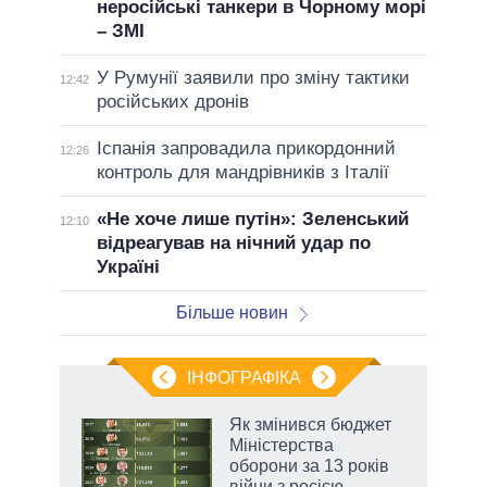
неросійські танкери в Чорному морі
– ЗМІ
У Румунії заявили про зміну тактики
12:42
російських дронів
Іспанія запровадила прикордонний
12:26
контроль для мандрівників з Італії
«Не хоче лише путін»: Зеленський
12:10
відреагував на нічний удар по
Україні
Більше новин
ІНФОГРАФІКА
Як змінився бюджет
ть
Міністерства
оборони за 13 років
війни з росією