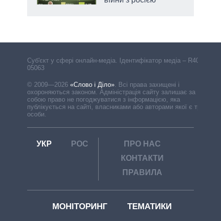
Cуб'єкт у сфері онлайн-медіа. Ідентифікатор медіа – R40-
05063
© 2009—2026
«Слово і Діло»
.
Всі права захищені і
охороняються законом. Адміністрація сайту залишає за
собою право не погоджуватися з інформацією, яка
публікується на сайті, власниками або авторами якої є треті
особи.
УКР
РОС
ПРО НАС
КОНТАКТИ
ПРАВИЛА
МОНІТОРИНГ
ТЕМАТИКИ