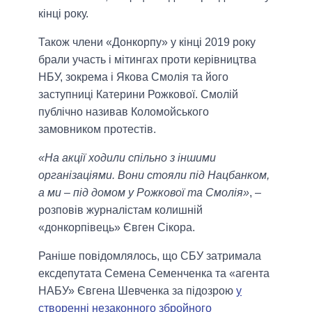
кінці року.
Також члени «Донкорпу» у кінці 2019 року
брали участь і мітингах проти керівництва
НБУ, зокрема і Якова Смолія та його
заступниці Катерини Рожкової. Смолій
публічно називав Коломойського
замовником протестів.
«На акції ходили спільно з іншими
організаціями. Вони стояли під Нацбанком,
а ми – під домом у Рожкової та Смолія»
, –
розповів журналістам колишній
«донкорпівець» Євген Сікора.
Раніше повідомлялось, що СБУ затримала
ексдепутата Семена Семенченка та «агента
НАБУ» Євгена Шевченка за підозрою
у
створенні незаконного збройного