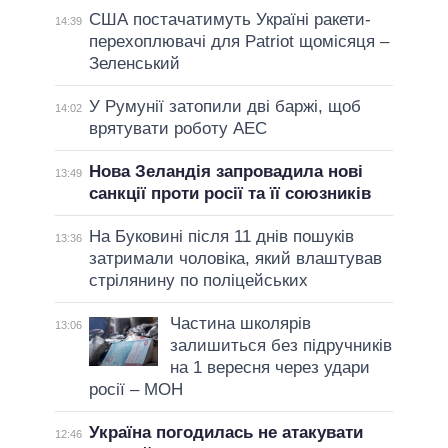
США постачатимуть Україні ракети-
14:39
перехоплювачі для Patriot щомісяця –
Зеленський
У Румунії затопили дві баржі, щоб
14:02
врятувати роботу АЕС
Нова Зеландія запровадила нові
13:49
санкції проти росії та її союзників
На Буковині після 11 днів пошуків
13:36
затримали чоловіка, який влаштував
стрілянину по поліцейських
Частина школярів
13:06
залишиться без підручників
на 1 вересня через удари
росії – МОН
Україна погодилась не атакувати
12:46