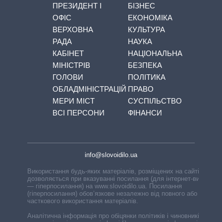
ПРЕЗИДЕНТ І
БІЗНЕС
ОФІС
ЕКОНОМІКА
ВЕРХОВНА
КУЛЬТУРА
РАДА
НАУКА
КАБІНЕТ
НАЦІОНАЛЬНА
МІНІСТРІВ
БЕЗПЕКА
ГОЛОВИ
ПОЛІТИКА
ОБЛАДМІНІСТРАЦІЙ
ПРАВО
МЕРИ МІСТ
СУСПІЛЬСТВО
ВСІ ПЕРСОНИ
ФІНАНСИ
info@slovoidilo.ua
Використання будь-яких матеріалів, розміщених на сайті,
дозволяється при вказуванні посилання (для інтернет-видань
— гіперпосилання) на www.slovoidilo.ua. Посилання
(гіперпосилання) обов’язкове незалежно від повного або
часткового використання матеріалів.
Аналітична інформація про обіцянки політиків і чиновників,