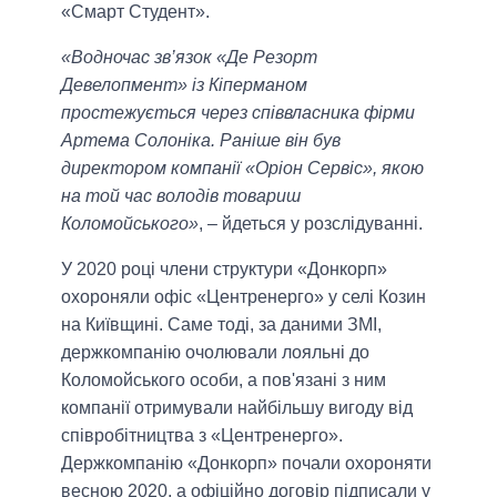
«Смарт Студент».
«Водночас зв’язок «Де Резорт
Девелопмент» із Кіперманом
простежується через співвласника фірми
Артема Солоніка. Раніше він був
директором компанії «Оріон Сервіс», якою
на той час володів товариш
Коломойського»
, – йдеться у розслідуванні.
У 2020 році члени структури «Донкорп»
охороняли офіс «Центренерго» у селі Козин
на Київщині. Саме тоді, за даними ЗМІ,
держкомпанію очолювали лояльні до
Коломойського особи, а пов'язані з ним
компанії отримували найбільшу вигоду від
співробітництва з «Центренерго».
Держкомпанію «Донкорп» почали охороняти
весною 2020, а офіційно договір підписали у