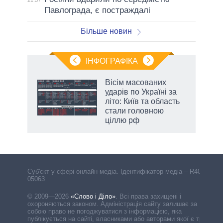
Павлограда, є постраждалі
Більше новин
ІНФОГРАФІКА
Вісім масованих
раїні
ударів по Україні за
ої
літо: Київ та область
стали головною
ціллю рф
Cуб'єкт у сфері онлайн-медіа. Ідентифікатор медіа – R40-
05063
© 2009—2026
«Слово і Діло»
.
Всі права захищені і
охороняються законом. Адміністрація сайту залишає за
собою право не погоджуватися з інформацією, яка
публікується на сайті, власниками або авторами якої є треті