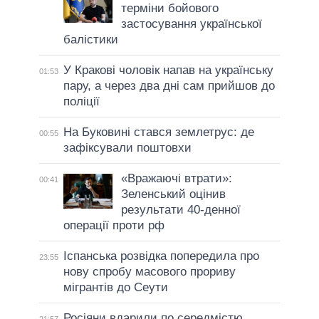
терміни бойового
застосування української
балістики
У Кракові чоловік напав на українську
01:53
пару, а через два дні сам прийшов до
поліції
На Буковині стався землетрус: де
00:55
зафіксували поштовхи
«Вражаючі втрати»:
00:41
Зеленський оцінив
результати 40-денної
операції проти рф
Іспанська розвідка попередила про
23:55
нову спробу масового прориву
мігрантів до Сеути
Росіяни вдарили по середмістю
21:57