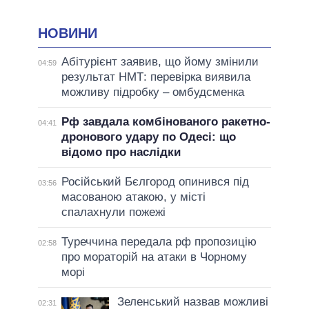
НОВИНИ
Абітурієнт заявив, що йому змінили
04:59
результат НМТ: перевірка виявила
можливу підробку – омбудсменка
Рф завдала комбінованого ракетно-
04:41
дронового удару по Одесі: що
відомо про наслідки
Російський Бєлгород опинився під
03:56
масованою атакою, у місті
спалахнули пожежі
Туреччина передала рф пропозицію
02:58
про мораторій на атаки в Чорному
морі
Зеленський назвав можливі
02:31