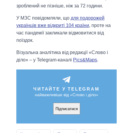
зроблений не пізніше, ніж за 72 години.
У МЗС повідомляли, що
для подорожей
українців вже відкриті 104 країни
, проте на
час пандемії закликали відмовитися від
поїздок.
Візуальна аналітика від редакції «Слово і
діло» – у Telegram-каналі
Pics&Maps
.
ЧИТАЙТЕ У TELEGRAM
найважливіше від «Слово і діло»
Підписатися