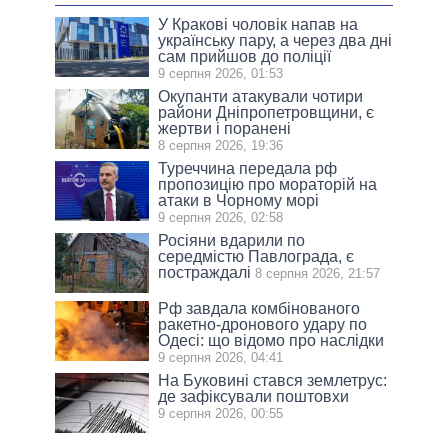
У Кракові чоловік напав на
українську пару, а через два дні
сам прийшов до поліції
9 серпня 2026, 01:53
Окупанти атакували чотири
райони Дніпропетровщини, є
жертви і поранені
8 серпня 2026, 19:36
Туреччина передала рф
пропозицію про мораторій на
атаки в Чорному морі
9 серпня 2026, 02:58
Росіяни вдарили по
середмістю Павлограда, є
постраждалі
8 серпня 2026, 21:57
Рф завдала комбінованого
ракетно-дронового удару по
Одесі: що відомо про наслідки
9 серпня 2026, 04:41
На Буковині стався землетрус:
де зафіксували поштовхи
9 серпня 2026, 00:55