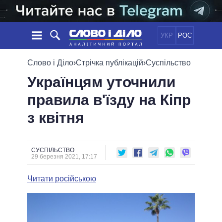
УКР
РОС
НОВИНИ
Слово і Діло
›
Стрічка публікацій
›
Суспільство
Українцям уточнили
ОБIЦЯНКИ
СТРІЧКА
ПОЛІТИКА
правила в'їзду на Кіпр
ПОДІЇ
ЕКОНОМІКА
ПОЛIТИКИ
з квітня
СТАТТІ
СУСПІЛЬСТВО
ІНФОГРАФІКА
ДУМКИ
СВІТ
УСІ ПОЛІТИКИ
ОГЛЯДИ
ПРЕЗИДЕНТ І ОФІС
ВІДЕО
СУСПІЛЬСТВО
ДАЙДЖЕСТИ
29 березня 2021, 17:17
ВЕРХОВНА РАДА
ПІДТРИМАТИ
КАБІНЕТ МІНІСТРІВ
Читати російською
ГОЛОВИ ОБЛАДМІНІСТРАЦІЙ
ПОРІВНЯННЯ ПОЛІТИКІВ
МЕРИ МІСТ
ВСІ ПЕРСОНИ