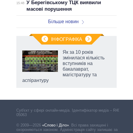
У Берегівському ТЦК виявили
15:48
масові порушення
Більше новин
ІНФОГРАФІКА
жет
Як за 10 років
змінилася кількість
ків
вступників на
бакалаврат,
магістратуру та
аспірантуру
Cуб'єкт у сфері онлайн-медіа. Ідентифікатор медіа – R40-
05063
© 2009—2026
«Слово і Діло»
.
Всі права захищені і
охороняються законом. Адміністрація сайту залишає за