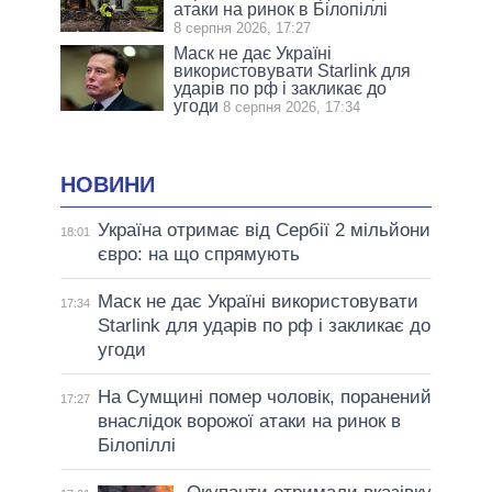
атаки на ринок в Білопіллі
8 серпня 2026, 17:27
Маск не дає Україні
використовувати Starlink для
ударів по рф і закликає до
угоди
8 серпня 2026, 17:34
НОВИНИ
Україна отримає від Сербії 2 мільйони
18:01
євро: на що спрямують
Маск не дає Україні використовувати
17:34
Starlink для ударів по рф і закликає до
угоди
На Сумщині помер чоловік, поранений
17:27
внаслідок ворожої атаки на ринок в
Білопіллі