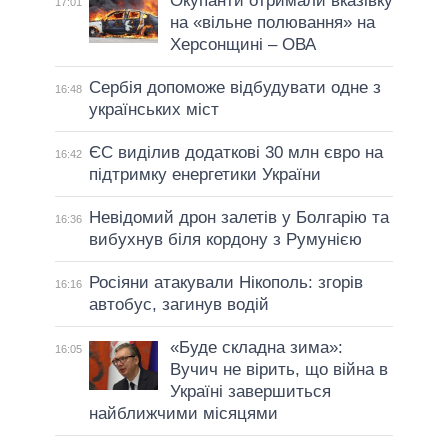
Окупанти отримали вказівку
17:01
на «вільне полювання» на
Херсонщині – ОВА
Сербія допоможе відбудувати одне з
16:48
українських міст
ЄС виділив додаткові 30 млн євро на
16:42
підтримку енергетики України
Невідомий дрон залетів у Болгарію та
16:36
вибухнув біля кордону з Румунією
Росіяни атакували Нікополь: згорів
16:16
автобус, загинув водій
«Буде складна зима»:
16:05
Вучич не вірить, що війна в
Україні завершиться
найближчими місяцями