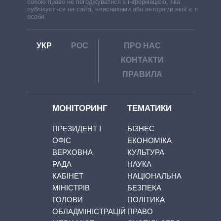
собою право не погоджуватися з інформацією, яка
публікується на сайті, власниками або авторами якої є треті
особи.
УКР
РОС
ПРО НАС
КОНТАКТИ
ПРАВИЛА
МОНІТОРИНГ
ТЕМАТИКИ
ПРЕЗИДЕНТ І
БІЗНЕС
ОФІС
ЕКОНОМІКА
ВЕРХОВНА
КУЛЬТУРА
РАДА
НАУКА
КАБІНЕТ
НАЦІОНАЛЬНА
МІНІСТРІВ
БЕЗПЕКА
ГОЛОВИ
ПОЛІТИКА
ОБЛАДМІНІСТРАЦІЙ
ПРАВО