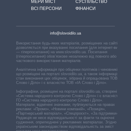
МЕРИ МІСТ
СУСПІЛЬСТВО
ВСІ ПЕРСОНИ
ФІНАНСИ
info@slovoidilo.ua
Використання будь-яких матеріалів, розміщених на сайті,
дозволяється при вказуванні посилання (для інтернет-видань
— гіперпосилання) на www.slovoidilo.ua. Посилання
(гіперпосилання) обов’язкове незалежно від повного або
часткового використання матеріалів.
Аналітична інформація про обіцянки політиків і чиновників,
що розміщені на порталі slovoidilo.ua, а також інформація про
стан виконання цих обіцянок, зібрана й опрацьована ТОВ «ІА
Слово і Діло» і є власністю ТОВ «ІА Слово і Діло».
Інфографіки, розміщені на порталі slovoidilo.ua, створені ГО
«Система народного контролю Слово і Діло» і є власністю
ГО «Система народного контролю Слово і Діло».
Матеріали, відмічені значками, публікуються на правах
реклами: «Промо», «Новини компаній», «Позиція»,
«Партнерський матеріал», «Спецпроєкт», «За підтримки».
Редакція не несе відповідальності за факти та оціночні
судження, оприлюднені у рекламних матеріалах. Згідно з
українським законодавством відповідальність за зміст
реклами несе рекламодавець.