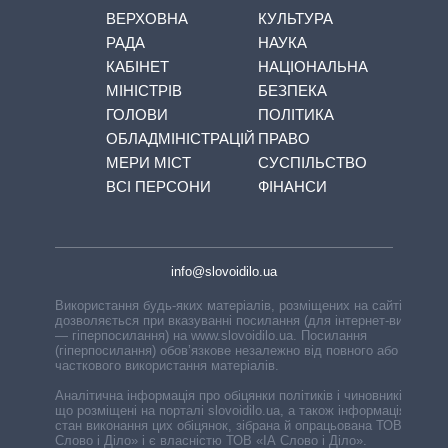
ВЕРХОВНА
КУЛЬТУРА
РАДА
НАУКА
КАБІНЕТ
НАЦІОНАЛЬНА
МІНІСТРІВ
БЕЗПЕКА
ГОЛОВИ
ПОЛІТИКА
ОБЛАДМІНІСТРАЦІЙ
ПРАВО
МЕРИ МІСТ
СУСПІЛЬСТВО
ВСІ ПЕРСОНИ
ФІНАНСИ
info@slovoidilo.ua
Використання будь-яких матеріалів, розміщених на сайті,
дозволяється при вказуванні посилання (для інтернет-видань
— гіперпосилання) на www.slovoidilo.ua. Посилання
(гіперпосилання) обов’язкове незалежно від повного або
часткового використання матеріалів.
Аналітична інформація про обіцянки політиків і чиновників,
що розміщені на порталі slovoidilo.ua, а також інформація про
стан виконання цих обіцянок, зібрана й опрацьована ТОВ «ІА
Слово і Діло» і є власністю ТОВ «ІА Слово і Діло».