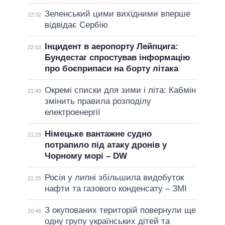
Зеленський цими вихідними вперше
22:32
відвідає Сербію
Інцидент в аеропорту Лейпцига:
22:03
Бундестаг спростував інформацію
про боєприпаси на борту літака
Окремі списки для зими і літа: Кабмін
21:49
змінить правила розподілу
електроенергії
Німецьке вантажне судно
21:29
потрапило під атаку дронів у
Чорному морі – DW
Росія у липні збільшила видобуток
21:25
нафти та газового конденсату – ЗМІ
З окупованих територій повернули ще
20:46
одну групу українських дітей та