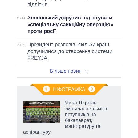
підлітків
Зеленський доручив підготувати
20:41
«спеціальну санкційну операцію»
проти росії
Президент розповів, скільки країн
20:39
долучилися до створення системи
FREYJA
Більше новин
ІНФОГРАФІКА
и на
Як за 10 років
змінилася кількість
а
вступників на
бакалаврат,
магістратуру та
аспірантуру