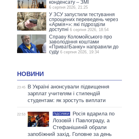
конденсату – ЗМІ
6 серпня 2026, 21:25
У ЗСУ запустили тестування
спрощених переведень через
«Армія+»: які підрозділи
доступні
6 серпня 2026, 18:54
Справу Коломойського про
заволодіння коштами
«ПриватБанку» направили до
суду
6 серпня 2026, 19:34
НОВИНИ
В Україні анонсували підвищення
23:45
зарплат учителям і стипендій
студентам: як зростуть виплати
Росія вдарила по
ПІДСУМКИ
22:53
Лозовій і Павлограду, а
Стефанішиній обрали
запобіжний захід. Головне за день