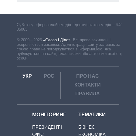
Cуб'єкт у сфері онлайн-медіа. Ідентифікатор медіа – R40-
05063
© 2009—2026
«Слово і Діло»
.
Всі права захищені і
охороняються законом. Адміністрація сайту залишає за
собою право не погоджуватися з інформацією, яка
публікується на сайті, власниками або авторами якої є треті
особи.
УКР
РОС
ПРО НАС
КОНТАКТИ
ПРАВИЛА
МОНІТОРИНГ
ТЕМАТИКИ
ПРЕЗИДЕНТ І
БІЗНЕС
ОФІС
ЕКОНОМІКА