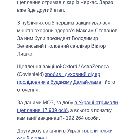
щеплення отримав лікар із Черкас. Зараз
вже йде другий етап.
З публічних осіб першим вакцинувалася
міністр охорони здоров'я Максим Степанов.
За ним були президент Володимир
Зеленський і головний санлікар Віктор
Ляшко.
Щеплення вакцінойOxford / AstraZeneca
(Covishield)
зробив і духовний лідер
послідовників буддизму Далай-лама
і його
оточення.
За даними МОЗ, за добу
в Україні отримали
щеплення 17 939 осіб
, а всього з початку
кампанії вакцинації - 192 264 особи.
Другу дозу вакцини в Україні
ввели тільки
одній людині
.