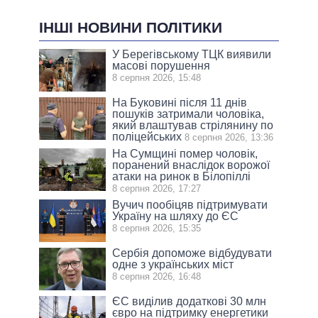
ІНШІ НОВИНИ ПОЛІТИКИ
У Берегівському ТЦК виявили
масові порушення
8 серпня 2026, 15:48
На Буковині після 11 днів
пошуків затримали чоловіка,
який влаштував стрілянину по
поліцейських
8 серпня 2026, 13:36
На Сумщині помер чоловік,
поранений внаслідок ворожої
атаки на ринок в Білопіллі
8 серпня 2026, 17:27
Вучич пообіцяв підтримувати
Україну на шляху до ЄС
8 серпня 2026, 15:35
Сербія допоможе відбудувати
одне з українських міст
8 серпня 2026, 16:48
ЄС виділив додаткові 30 млн
євро на підтримку енергетики