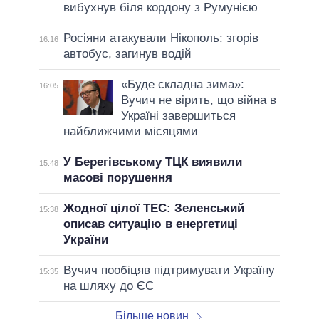
вибухнув біля кордону з Румунією
Росіяни атакували Нікополь: згорів
16:16
автобус, загинув водій
«Буде складна зима»:
16:05
Вучич не вірить, що війна в
Україні завершиться
найближчими місяцями
У Берегівському ТЦК виявили
15:48
масові порушення
Жодної цілої ТЕС: Зеленський
15:38
описав ситуацію в енергетиці
України
Вучич пообіцяв підтримувати Україну
15:35
на шляху до ЄС
Більше новин