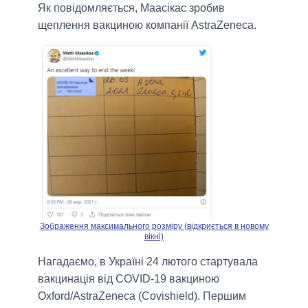
Як повідомляється, Маасікас зробив
щеплення вакциною компанії AstraZeneca.
Зображення максимального розміру (відкриється в новому
вікні)
Нагадаємо, в Україні 24 лютого стартувала
вакцинація від COVID-19 вакциною
Oxford/AstraZeneca (Covishield). Першим