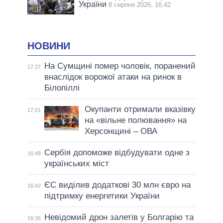
України
8 серпня 2026, 16:42
НОВИНИ
На Сумщині помер чоловік, поранений
17:27
внаслідок ворожої атаки на ринок в
Білопіллі
Окупанти отримали вказівку
17:01
на «вільне полювання» на
Херсонщині – ОВА
Сербія допоможе відбудувати одне з
16:48
українських міст
ЄС виділив додаткові 30 млн євро на
16:42
підтримку енергетики України
Невідомий дрон залетів у Болгарію та
16:36