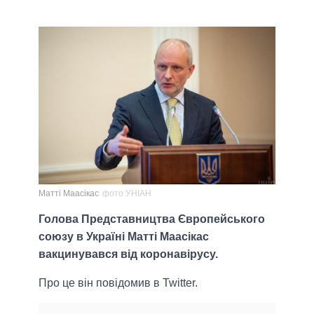
Матті Маасікас
фото УНІАН
Голова Представництва Європейського
союзу в Україні Матті Маасікас
вакцинувався від коронавірусу.
Про це він повідомив в Twitter.