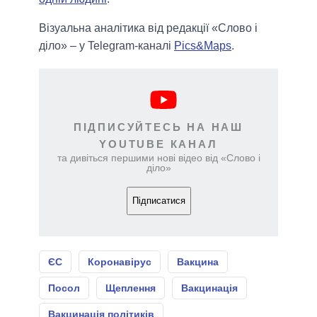
Візуальна аналітика від редакції «Слово і
діло» – у Telegram-каналі
Pics&Maps
.
ПІДПИСУЙТЕСЬ НА НАШ
YOUTUBE КАНАЛ
та дивіться першими нові відео від «Слово і
діло»
Підписатися
ЄС
Коронавірус
Вакцина
Посол
Щеплення
Вакцинація
Вакцинація політиків