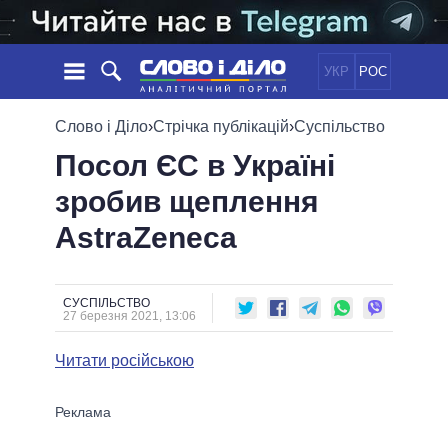
УКР
РОС
НОВИНИ
Слово і Діло
›
Стрічка публікацій
›
Суспільство
Посол ЄС в Україні
ОБIЦЯНКИ
СТРІЧКА
ПОЛІТИКА
зробив щеплення
ПОДІЇ
ЕКОНОМІКА
ПОЛIТИКИ
AstraZeneca
СТАТТІ
СУСПІЛЬСТВО
ІНФОГРАФІКА
ДУМКИ
СВІТ
УСІ ПОЛІТИКИ
ОГЛЯДИ
ПРЕЗИДЕНТ І ОФІС
ВІДЕО
СУСПІЛЬСТВО
ДАЙДЖЕСТИ
27 березня 2021, 13:06
ВЕРХОВНА РАДА
ПІДТРИМАТИ
КАБІНЕТ МІНІСТРІВ
Читати російською
ГОЛОВИ ОБЛАДМІНІСТРАЦІЙ
ПОРІВНЯННЯ ПОЛІТИКІВ
МЕРИ МІСТ
ВСІ ПЕРСОНИ