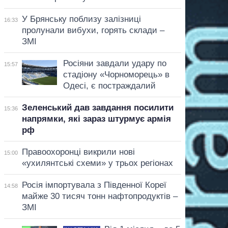
У Брянську поблизу залізниці
16:33
пролунали вибухи, горять склади –
ЗМІ
Росіяни завдали удару по
15:57
стадіону «Чорноморець» в
Одесі, є постраждалий
Зеленський дав завдання посилити
15:36
напрямки, які зараз штурмує армія
рф
Правоохоронці викрили нові
15:00
«ухилянтські схеми» у трьох регіонах
Росія імпортувала з Південної Кореї
14:58
майже 30 тисяч тонн нафтопродуктів –
ЗМІ