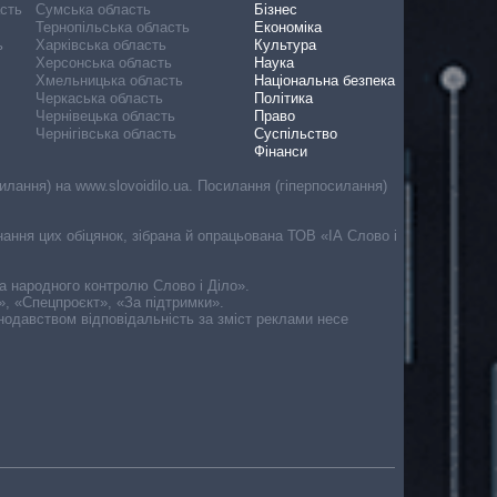
асть
Сумська область
Бізнес
Тернопільська область
Економіка
ь
Харківська область
Культура
Херсонська область
Наука
Хмельницька область
Національна безпека
Черкаська область
Політика
Чернівецька область
Право
Чернігівська область
Суспільство
Фінанси
лання) на www.slovoidilo.ua. Посилання (гіперпосилання)
онання цих обіцянок, зібрана й опрацьована ТОВ «ІА Слово і
ма народного контролю Слово і Діло».
», «Спецпроєкт», «За підтримки».
онодавством відповідальність за зміст реклами несе