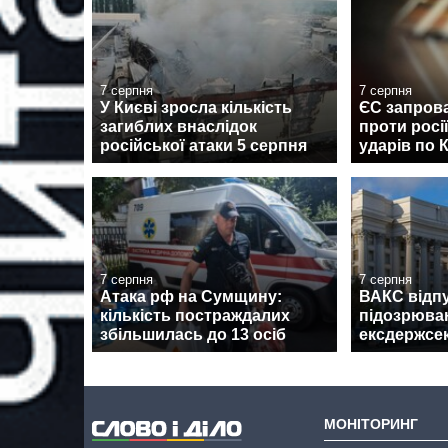
7 серпня
7 серпня
У Києві зросла кількість
ЄС запрова
загиблих внаслідок
проти росі
російської атаки 5 серпня
ударів по 
7 серпня
7 серпня
Атака рф на Сумщину:
ВАКС відпу
кількість постраждалих
підозрюван
збільшилась до 13 осіб
ексдержсе
МОНІТОРИНГ