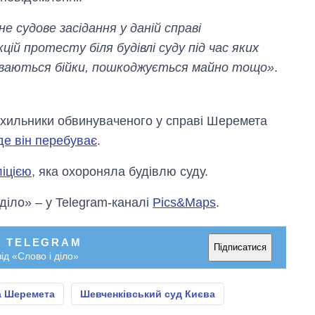
не судове засідання у даній справі
ій протесту біля будівлі суду під час яких
уваються бійки, пошкоджується майно тощо»
.
ихильники обвинуваченого у справі Шеремета
де він перебуває
.
ліцією
, яка охороняла будівлю суду.
 діло» – у Telegram-каналі
Pics&Maps
.
У TELEGRAM
Підписатися
ід «Слово і діло»
а Шеремета
Шевченківський суд Києва