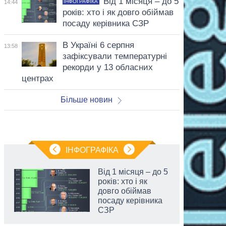
Від 1 місяця – до 5
ІНФОГРАФІКА
14:44
років: хто і як довго обіймав
посаду керівника СЗР
В Україні 6 серпня
13:58
зафіксували температурні
рекорди у 13 обласних
центрах
Більше новин
ІНФОГРАФІКА
Від 1 місяця – до 5
років: хто і як
довго обіймав
посаду керівника
СЗР