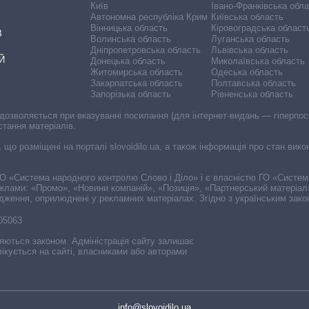
Київ
Івано-Франківська обл
Автономна республіка Крим
Київська область
Вінницька область
Кіровоградська област
В
Волинська область
Луганська область
Дніпропетровська область
Львівська область
Й
Донецька область
Миколаївська область
Житомирська область
Одеська область
Закарпатська область
Полтавська область
Запорізька область
Рівненська область
 дозволяється при вказуванні посилання (для інтернет-видань — гіперпоси
стання матеріалів.
, що розміщені на порталі slovoidilo.ua, а також інформація про стан вик
і ГО «Система народного контролю Слово і Діло» і є власністю ГО «Систе
еклами: «Промо», «Новини компаній», «Позиція», «Партнерський матеріал
судження, оприлюднені у рекламних матеріалах. Згідно з українським зак
-05063
няються законом. Адміністрація сайту залишає
ікується на сайті, власниками або авторами
info@slovoidilo.ua