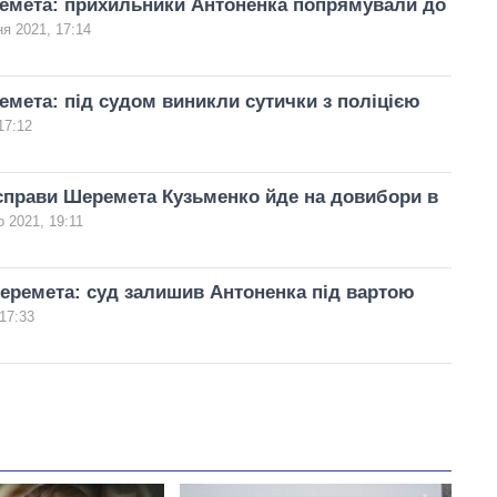
емета: прихильники Антоненка попрямували до
ня 2021, 17:14
мета: під судом виникли сутички з поліцією
17:12
справи Шеремета Кузьменко йде на довибори в
 2021, 19:11
еремета: суд залишив Антоненка під вартою
17:33