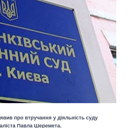
явив про втручання у діяльність суду
аліста Павла Шеремета.