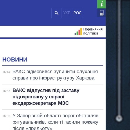
УКР
РОС
Порівняння
політиків
ЦІЙ
МЕРИ МІСТ
ВСІ ПЕРСОНИ
НОВИНИ
ВАКС відмовився зупинити слухання
16:44
справи про інфраструктуру Харкова
ВАКС відпустив під заставу
16:37
підозрювану у справі
ексдержсекретаря МЗС
У Запорізькій області ворог обстріляв
16:33
рятувальників, коли ті гасили пожежу
після «прильоту»