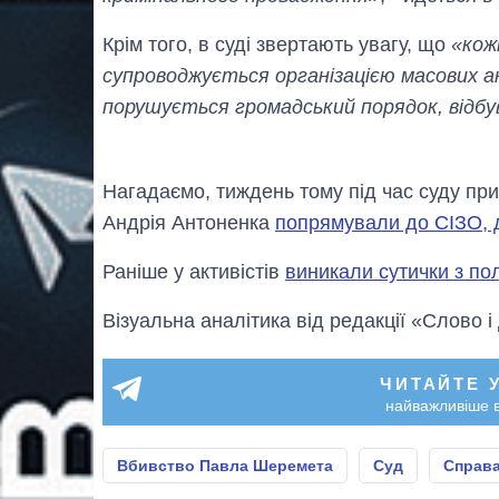
Крім того, в суді звертають увагу, що
«кож
супроводжується організацією масових акц
порушується громадський порядок, відб
Нагадаємо, тиждень тому під час суду пр
Андрія Антоненка
попрямували до СІЗО, 
Раніше у активістів
виникали сутички з по
Візуальна аналітика від редакції «Слово і
ЧИТАЙТЕ 
найважливіше в
Вбивство Павла Шеремета
Суд
Справ