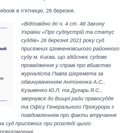
cebook в п'ятницю, 26 березня.
«Відповідно до ч. 4 ст. 48 Закону
України «Про судоустрій та статус
суддів» 26 березня 2021 року суд
присяжних Шевченківського районного
ний
суду м. Києва, що здійснює судове
провадження у справі про вбивство
журналіста Павла Шеремета за
ив
обвинуваченням Антоненка А.С.,
Кузьменко Ю.Л. та Дугарь Я.С.,
звернувся до Вищої ради правосуддя
Як за 10 років
та Офісу Генерального Прокурора з
змінилася кількість
вступників на
повідомленням про факти втручання
бакалаврат,
на суд присяжних при розгляді цього
магістратуру та
аспірантуру
в повідомленні.