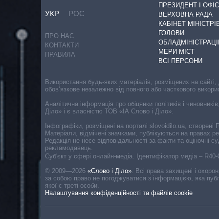
ПРЕЗИДЕНТ І ОФІС
УКР
РОС
ВЕРХОВНА РАДА
КАБІНЕТ МІНІСТРІ
ГОЛОВИ
ПРО НАС
ОБЛАДМІНІСТРАЦІ
КОНТАКТИ
МЕРИ МІСТ
ПРАВИЛА
ВСІ ПЕРСОНИ
Використання будь-яких матеріалів, розміщених на сайті,
обов’язкове незалежно від повного або часткового викори
Аналітична інформація про обіцянки політиків і чиновників
Діло» і є власністю ТОВ «ІА Слово і Діло».
Інфографіки, розміщені на порталі slovoidilo.ua, створен
Матеріали, відмічені значками, публікуються на правах р
Редакція не несе відповідальності за факти та оціночні 
рекламодавець.
Cуб'єкт у сфері онлайн-медіа. Ідентифікатор медіа – R40
© 2009—2026
«Слово і Діло»
.
Всі права захищені і охоро
за собою право не погоджуватися з інформацією, яка публ
якої є треті особи.
Налаштування конфіденційності та файлів cookie