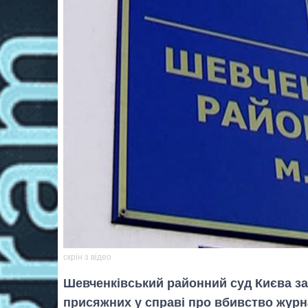
скрін з відео
Шевченківський районний суд Києва за
присяжних у справі про вбивство журн