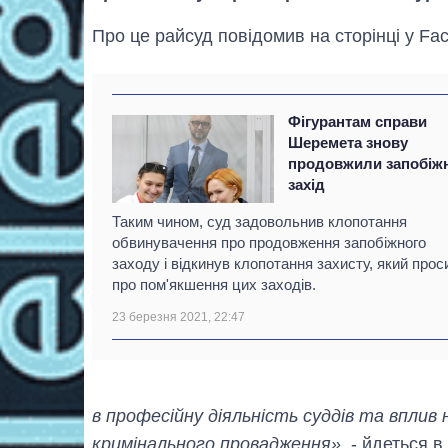
Про це райсуд повідомив на сторінці у Fa
Фігурантам справи
Шеремета знову
продовжили запобіж
захід
Таким чином, суд задовольнив клопотання
обвинувачення про продовження запобіжного
заходу і відкинув клопотання захисту, який прос
про пом'якшення цих заходів.
23 березня 2021, 22:47
в професійну діяльність суддів та вплив 
кримінального провадження»
, - йдеться 