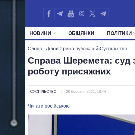
НОВИНИ
ОБIЦЯНКИ
ПОЛIТИКИ
УСІ ПОЛІТИКИ
ПРЕЗИДЕНТ І ОФ
Слово і Діло
›
Стрічка публікацій
›
Суспільство
Справа Шеремета: суд 
роботу присяжних
СУСПІЛЬСТВО
26 березня 2021, 18:44
Читати російською