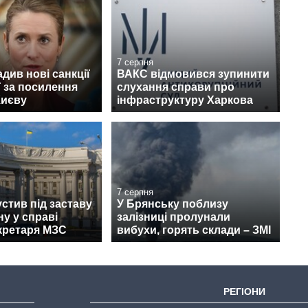
7 серпня
див нові санкції
ВАКС відмовився зупинити
ї за посилення
слухання справи про
Києву
інфраструктуру Харкова
7 серпня
стив під заставу
У Брянську поблизу
у у справі
залізниці пролунали
кретаря МЗС
вибухи, горять склади – ЗМІ
РЕГІОНИ