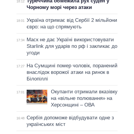
Туреччина обмежила рух суден у
18:12
Чорному морі через атаки
Україна отримає від Сербії 2 мільйони
18:01
євро: на що спрямують
Маск не дає Україні використовувати
17:34
Starlink для ударів по рф і закликає до
угоди
На Сумщині помер чоловік, поранений
17:27
внаслідок ворожої атаки на ринок в
Білопіллі
Окупанти отримали вказівку
17:01
на «вільне полювання» на
Херсонщині – ОВА
Сербія допоможе відбудувати одне з
16:48
українських міст