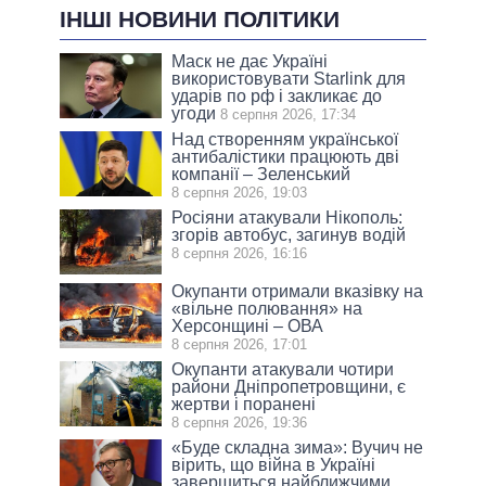
ІНШІ НОВИНИ ПОЛІТИКИ
Маск не дає Україні
використовувати Starlink для
ударів по рф і закликає до
угоди
8 серпня 2026, 17:34
Над створенням української
антибалістики працюють дві
компанії – Зеленський
8 серпня 2026, 19:03
Росіяни атакували Нікополь:
згорів автобус, загинув водій
8 серпня 2026, 16:16
Окупанти отримали вказівку на
«вільне полювання» на
Херсонщині – ОВА
8 серпня 2026, 17:01
Окупанти атакували чотири
райони Дніпропетровщини, є
жертви і поранені
8 серпня 2026, 19:36
«Буде складна зима»: Вучич не
вірить, що війна в Україні
завершиться найближчими