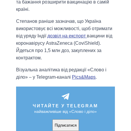
та бажання розширити вакцинацію в самій
країні.
Степанов раніше зазначав, що Україна
використовує всі можливості, щоб отримати
від уряду Індії
дозвіл на експорт
вакцини від
коронавірусу AstraZeneca (CoviShield).
Йдеться про 1,5 млн доз, закуплених за
контрактом.
Візуальна аналітика від редакції «Слово і
діло» – у Telegram-каналі
Pics&Maps
.
ЧИТАЙТЕ У TELEGRAM
найважливіше від «Слово і діло»
Підписатися