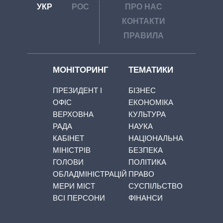
УКР
РОС
ПРО НАС
КОНТАКТИ
ПРАВИЛА
МОНІТОРИНГ
ТЕМАТИКИ
ПРЕЗИДЕНТ І
БІЗНЕС
ОФІС
ЕКОНОМІКА
ВЕРХОВНА
КУЛЬТУРА
РАДА
НАУКА
КАБІНЕТ
НАЦІОНАЛЬНА
МІНІСТРІВ
БЕЗПЕКА
ГОЛОВИ
ПОЛІТИКА
ОБЛАДМІНІСТРАЦІЙ
ПРАВО
МЕРИ МІСТ
СУСПІЛЬСТВО
ВСІ ПЕРСОНИ
ФІНАНСИ