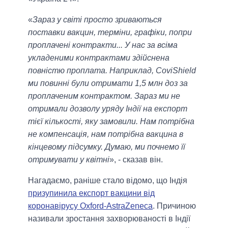
«
Зараз у світі просто зриваються
поставки вакцин, терміни, графіки, попри
проплачені контракти... У нас за всіма
укладеними контрактами здійснена
повністю проплата. Наприклад, CoviShield
ми повинні були отримати 1,5 млн доз за
проплаченим контрактом. Зараз ми не
отримали дозволу уряду Індії на експорт
тієї кількості, яку замовили. Нам потрібна
не компенсація, нам потрібна вакцина в
кінцевому підсумку. Думаю, ми почнемо її
отримувати у квітні
», - сказав він.
Нагадаємо, раніше стало відомо, що Індія
призупинила експорт вакцини від
коронавірусу Oxford-AstraZeneca
. Причиною
називали зростання захворюваності в Індії