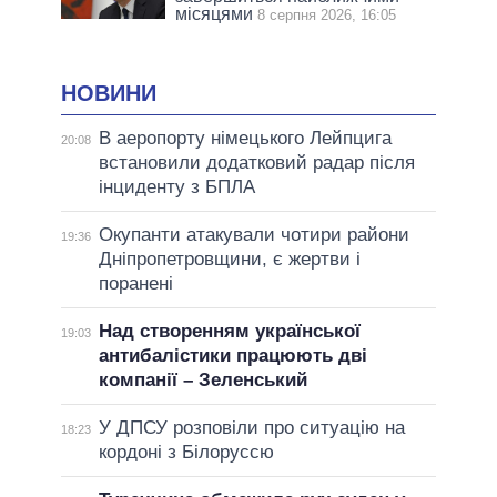
місяцями
8 серпня 2026, 16:05
НОВИНИ
В аеропорту німецького Лейпцига
20:08
встановили додатковий радар після
інциденту з БПЛА
Окупанти атакували чотири райони
19:36
Дніпропетровщини, є жертви і
поранені
Над створенням української
19:03
антибалістики працюють дві
компанії – Зеленський
У ДПСУ розповіли про ситуацію на
18:23
кордоні з Білоруссю