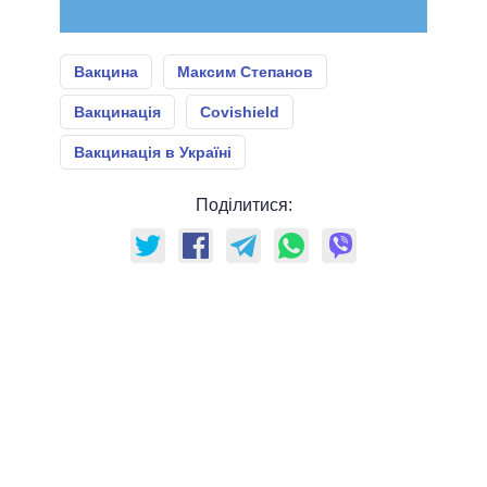
Вакцина
Максим Степанов
Вакцинація
Covishield
Вакцинація в Україні
Поділитися: