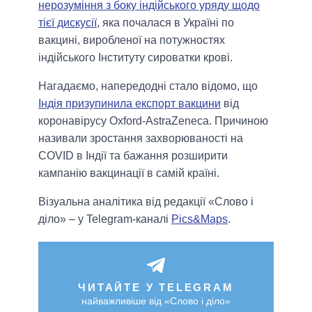
нерозуміння з боку індійського уряду щодо
тієї дискусії
, яка почалася в Україні по
вакцині, виробленої на потужностях
індійського Інституту сироватки крові.
Нагадаємо, напередодні стало відомо, що
Індія призупинила експорт вакцини
від
коронавірусу Oxford-AstraZeneca. Причиною
називали зростання захворюваності на
COVID в Індії та бажання розширити
кампанію вакцинації в самій країні.
Візуальна аналітика від редакції «Слово і
діло» – у Telegram-каналі
Pics&Maps
.
ЧИТАЙТЕ У TELEGRAM
найважливіше від «Слово і діло»