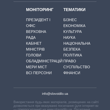
МОНІТОРИНГ
ТЕМАТИКИ
ПРЕЗИДЕНТ І
БІЗНЕС
ОФІС
ЕКОНОМІКА
ВЕРХОВНА
КУЛЬТУРА
РАДА
НАУКА
КАБІНЕТ
НАЦІОНАЛЬНА
МІНІСТРІВ
БЕЗПЕКА
ГОЛОВИ
ПОЛІТИКА
ОБЛАДМІНІСТРАЦІЙ
ПРАВО
МЕРИ МІСТ
СУСПІЛЬСТВО
ВСІ ПЕРСОНИ
ФІНАНСИ
info@slovoidilo.ua
Використання будь-яких матеріалів, розміщених на сайті,
дозволяється при вказуванні посилання (для інтернет-видань
— гіперпосилання) на www.slovoidilo.ua. Посилання