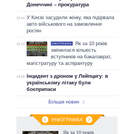
Донеччині – прокуратура
У Києві засудили жінку, яка підірвала
15:14
авто військового на замовлення
росіян
Як за 10 років
ІНФОГРАФІКА
15:12
змінилася кількість
вступників на бакалаврат,
магістратуру та аспірантуру
Інцидент з дроном у Лейпцигу: в
14:50
українському літаку були
боєприпаси
Більше новин
ІНФОГРАФІКА
Як за 10 років