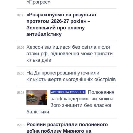
«Прогрес»
«Розраховуємо на результат
16:08
протягом 2026-27 років» –
Зеленський про власну
антибалістику
Херсон залишився без світла після
16:03
атаки рф, відновлення може тривати
кілька днів
На Дніпропетровщині уточнили
15:55
кількість жертв сьогоднішніх обстрілів
Полювання
АВТОРСЬКА КОЛОНКА
15:28
за «Іскандером»: чи можна
його знищити без власної
балістики
Росіяни розстріляли полоненого
15:15
воїна поблизу Мирного на