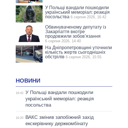
У Польщі вандали пошкодили
український меморіал: реакція
посольства
6 серпня 2026, 16:42
Обвинуваченому депутату із
Закарпаття вкотре
продовжили зобов'язання
6 серпня 2026, 14:40
На Дніпропетровщині уточнили
кількість жертв сьогоднішніх
обстрілів
6 серпня 2026, 15:55
НОВИНИ
У Польщі вандали пошкодили
16:42
український меморіал: реакція
посольства
ВАКС змінив запобіжний захід
16:20
екскерівнику держкомбінату