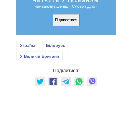
ЧИТАЙТЕ У TELEGRAM
найважливіше від «Слово і діло»
Підписатися
Україна
Білорусь
У Великій Британії
Поділитися: