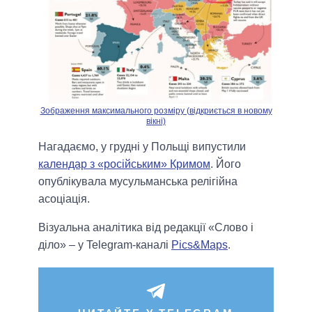
Зображення максимального розміру (відкриється в новому
вікні)
Нагадаємо, у грудні у Польщі випустили
календар з «російським» Кримом
. Його
опублікувала мусульманська релігійна
асоціація.
Візуальна аналітика від редакції «Слово і
діло» – у Telegram-каналі
Pics&Maps
.