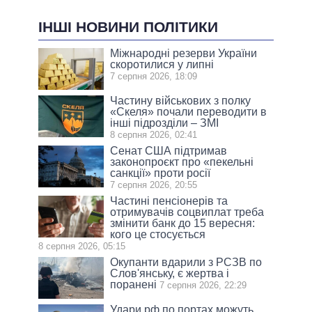
ІНШІ НОВИНИ ПОЛІТИКИ
Міжнародні резерви України
скоротилися у липні
7 серпня 2026, 18:09
Частину військових з полку
«Скеля» почали переводити в
інші підрозділи – ЗМІ
8 серпня 2026, 02:41
Сенат США підтримав
законопроєкт про «пекельні
санкції» проти росії
7 серпня 2026, 20:55
Частині пенсіонерів та
отримувачів соцвиплат треба
змінити банк до 15 вересня:
кого це стосується
8 серпня 2026, 05:15
Окупанти вдарили з РСЗВ по
Слов'янську, є жертва і
поранені
7 серпня 2026, 22:29
Удари рф по портах можуть