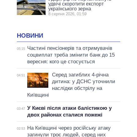
удвічі скоротити експорт
українського зерна
8 серпня 2026, 01:59
НОВИНИ
Частині пенсіонерів та отримувачів
05:15
соцвиплат треба змінити банк до 15
вересня: кого це стосується
Серед загиблих 4-річна
04:51
дитина: у ДСНС уточнили
наслідки обстрілу на
Київщині
У Києві після атаки балістикою у
03:47
двох районах сталися пожежі
На Київщині через російську атаку
02:53
загинули троє людей, серед них