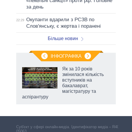
«пекельні санкції» проти рф. Головне
за день
Окупанти вдарили з РСЗВ по
22:29
Слов'янську, є жертва і поранені
Більше новин
ІНФОГРАФІКА
Як за 10 років
раїні
змінилася кількість
ої
вступників на
бакалаврат,
магістратуру та
аспірантуру
Cуб'єкт у сфері онлайн-медіа. Ідентифікатор медіа – R40-
05063