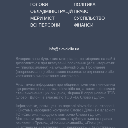
ГОЛОВИ
ПОЛІТИКА
ОБЛАДМІНІСТРАЦІЙ
ПРАВО
МЕРИ МІСТ
СУСПІЛЬСТВО
ВСІ ПЕРСОНИ
ФІНАНСИ
info@slovoidilo.ua
Використання будь-яких матеріалів, розміщених на сайті,
дозволяється при вказуванні посилання (для інтернет-видань
— гіперпосилання) на www.slovoidilo.ua. Посилання
(гіперпосилання) обов’язкове незалежно від повного або
часткового використання матеріалів.
Аналітична інформація про обіцянки політиків і чиновників,
що розміщені на порталі slovoidilo.ua, а також інформація про
стан виконання цих обіцянок, зібрана й опрацьована ТОВ «ІА
Слово і Діло» і є власністю ТОВ «ІА Слово і Діло».
Інфографіки, розміщені на порталі slovoidilo.ua, створені ГО
«Система народного контролю Слово і Діло» і є власністю
ГО «Система народного контролю Слово і Діло».
Матеріали, відмічені значками, публікуються на правах
реклами: «Промо», «Новини компаній», «Позиція»,
«Партнерський матеріал», «Спецпроєкт», «За підтримки».