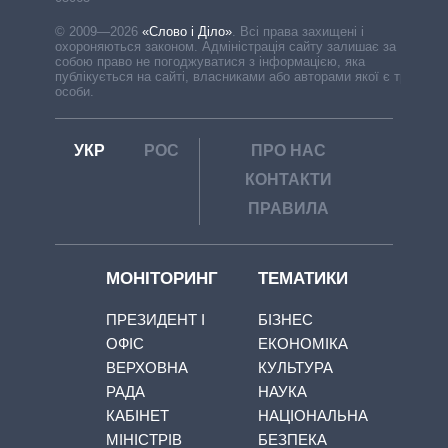
© 2009—2026
«Слово і Діло»
.
Всі права захищені і
охороняються законом. Адміністрація сайту залишає за
собою право не погоджуватися з інформацією, яка
публікується на сайті, власниками або авторами якої є треті
особи.
УКР
РОС
ПРО НАС
КОНТАКТИ
ПРАВИЛА
МОНІТОРИНГ
ТЕМАТИКИ
ПРЕЗИДЕНТ І
БІЗНЕС
ОФІС
ЕКОНОМІКА
ВЕРХОВНА
КУЛЬТУРА
РАДА
НАУКА
КАБІНЕТ
НАЦІОНАЛЬНА
МІНІСТРІВ
БЕЗПЕКА