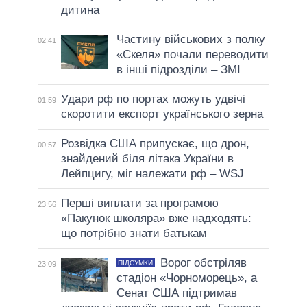
дитина
Частину військових з полку
02:41
«Скеля» почали переводити
в інші підрозділи – ЗМІ
Удари рф по портах можуть удвічі
01:59
скоротити експорт українського зерна
Розвідка США припускає, що дрон,
00:57
знайдений біля літака України в
Лейпцигу, міг належати рф – WSJ
Перші виплати за програмою
23:56
«Пакунок школяра» вже надходять:
що потрібно знати батькам
Ворог обстріляв
ПІДСУМКИ
23:09
стадіон «Чорноморець», а
Сенат США підтримав