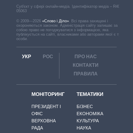
Cуб'єкт у сфері онлайн-медіа. Ідентифікатор медіа – R40-
05063
© 2009—2026
«Слово і Діло»
.
Всі права захищені і
охороняються законом. Адміністрація сайту залишає за
собою право не погоджуватися з інформацією, яка
публікується на сайті, власниками або авторами якої є треті
особи.
УКР
РОС
ПРО НАС
КОНТАКТИ
ПРАВИЛА
МОНІТОРИНГ
ТЕМАТИКИ
ПРЕЗИДЕНТ І
БІЗНЕС
ОФІС
ЕКОНОМІКА
ВЕРХОВНА
КУЛЬТУРА
РАДА
НАУКА