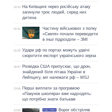
На Київщині через російську атаку
02:53
загинули троє людей, серед них
дитина
Частину військових з полку
02:41
«Скеля» почали переводити
в інші підрозділи – ЗМІ
Удари рф по портах можуть удвічі
01:59
скоротити експорт українського зерна
Розвідка США припускає, що дрон,
00:57
знайдений біля літака України в
Лейпцигу, міг належати рф – WSJ
Перші виплати за програмою
23:56
«Пакунок школяра» вже надходять:
що потрібно знати батькам
Ворог обстріляв
ПІДСУМКИ
23:09