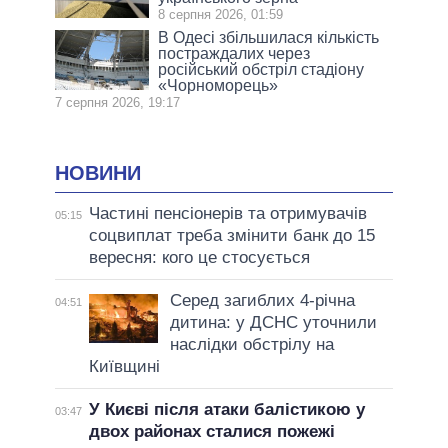
8 серпня 2026, 01:59
В Одесі збільшилася кількість
постраждалих через
російський обстріл стадіону
«Чорноморець»
7 серпня 2026, 19:17
НОВИНИ
Частині пенсіонерів та отримувачів
05:15
соцвиплат треба змінити банк до 15
вересня: кого це стосується
Серед загиблих 4-річна
04:51
дитина: у ДСНС уточнили
наслідки обстрілу на
Київщині
У Києві після атаки балістикою у
03:47
двох районах сталися пожежі