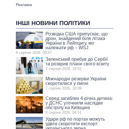
ІНШІ НОВИНИ ПОЛІТИКИ
Розвідка США припускає, що
дрон, знайдений біля літака
України в Лейпцигу, міг
належати рф – WSJ
8 серпня 2026, 00:57
Зеленський прибув до Сербії
та розкрив плани свого візиту
7 серпня 2026, 19:52
Міжнародні резерви України
скоротилися у липні
7 серпня 2026, 18:09
Серед загиблих 4-річна дитина:
у ДСНС уточнили наслідки
обстрілу на Київщині
8 серпня 2026, 04:51
Удари рф по портах можуть
удвічі скоротити експорт
українського зерна