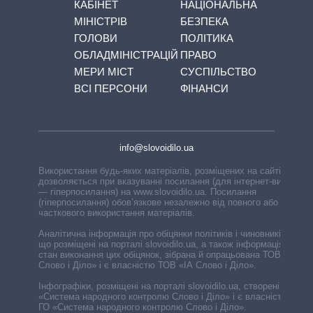
КАБІНЕТ
НАЦІОНАЛЬНА
МІНІСТРІВ
БЕЗПЕКА
ГОЛОВИ
ПОЛІТИКА
ОБЛАДМІНІСТРАЦІЙ
ПРАВО
МЕРИ МІСТ
СУСПІЛЬСТВО
ВСІ ПЕРСОНИ
ФІНАНСИ
info@slovoidilo.ua
Використання будь-яких матеріалів, розміщених на сайті,
дозволяється при вказуванні посилання (для інтернет-видань
— гіперпосилання) на www.slovoidilo.ua. Посилання
(гіперпосилання) обов’язкове незалежно від повного або
часткового використання матеріалів.
Аналітична інформація про обіцянки політиків і чиновників,
що розміщені на порталі slovoidilo.ua, а також інформація про
стан виконання цих обіцянок, зібрана й опрацьована ТОВ «ІА
Слово і Діло» і є власністю ТОВ «ІА Слово і Діло».
Інфографіки, розміщені на порталі slovoidilo.ua, створені ГО
«Система народного контролю Слово і Діло» і є власністю
ГО «Система народного контролю Слово і Діло».