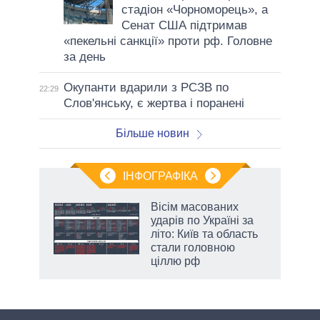
стадіон «Чорноморець», а
Сенат США підтримав
«пекельні санкції» проти рф. Головне
за день
Окупанти вдарили з РСЗВ по
22:29
Слов'янську, є жертва і поранені
Більше новин
ІНФОГРАФІКА
 5
Вісім масованих
вго
ударів по Україні за
літо: Київ та область
стали головною
ціллю рф