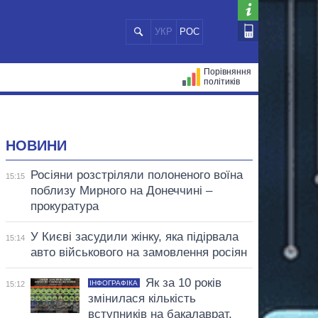
УКР
РОС
Порівняння
політиків
ЦІЙ
МЕРИ МІСТ
ВСІ ПЕРСОНИ
НОВИНИ
Росіяни розстріляли полоненого воїна
15:15
поблизу Мирного на Донеччині –
прокуратура
У Києві засудили жінку, яка підірвала
15:14
авто військового на замовлення росіян
Як за 10 років
ІНФОГРАФІКА
15:12
змінилася кількість
вступників на бакалаврат,