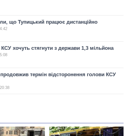
ли, що Тупицький працює дистанційно
4:42
 КСУ хочуть стягнути з держави 1,3 мільйона
5:08
 продовжив термін відсторонення голови КСУ
20:38