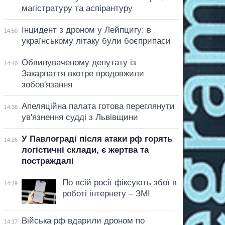
магістратуру та аспірантуру
Інцидент з дроном у Лейпцигу: в
14:50
українському літаку були боєприпаси
Обвинуваченому депутату із
14:40
Закарпаття вкотре продовжили
зобов'язання
Апеляційна палата готова переглянути
14:38
ув'язнення судді з Львівщини
У Павлограді після атаки рф горять
14:26
логістичні склади, є жертва та
постраждалі
По всій росії фіксують збої в
14:19
роботі інтернету – ЗМІ
Війська рф вдарили дроном по
14:17