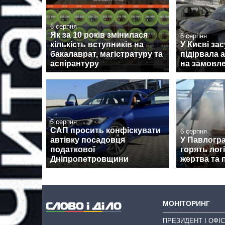
6 серпня
Як за 10 років змінилася
6 серпня
кількість вступників на
У Києві зас
бакалаврат, магістратуру та
підірвала 
аспірантуру
на замовле
6 серпня
САП просить конфіскувати
6 серпня
автівку посадовця
У Павлогра
податкової
горять логі
Дніпропетровщини
жертва та 
МОНІТОРИНГ
ПРЕЗИДЕНТ І ОФІС