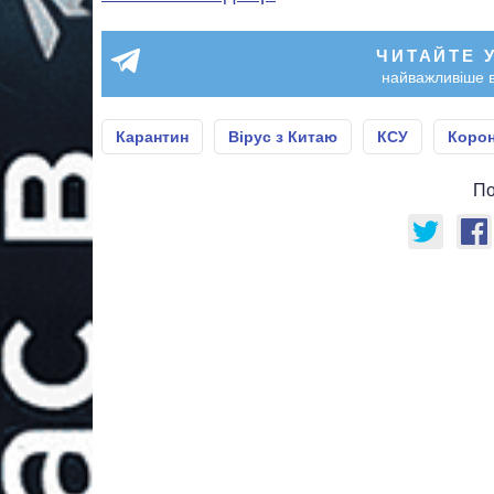
ЧИТАЙТЕ 
найважливіше в
Карантин
Вірус з Китаю
КСУ
Корон
По