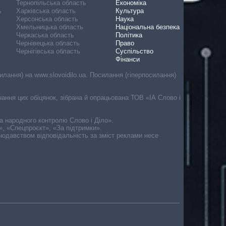
Тернопільська область
Економіка
ь
Харківська область
Культура
Херсонська область
Наука
Хмельницька область
Національна безпека
Черкаська область
Політика
Чернівецька область
Право
Чернігівська область
Суспільство
Фінанси
лання) на www.slovoidilo.ua. Посилання (гіперпосилання)
онання цих обіцянок, зібрана й опрацьована ТОВ «ІА Слово і
ма народного контролю Слово і Діло».
», «Спецпроєкт», «За підтримки».
онодавством відповідальність за зміст реклами несе