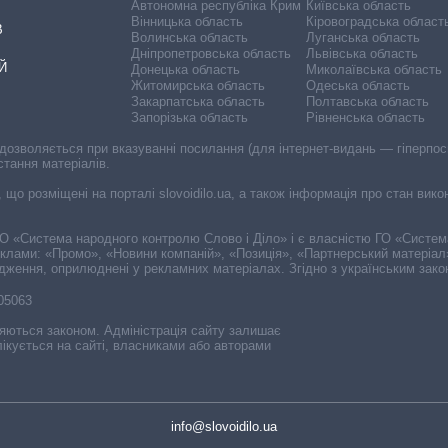
Автономна республіка Крим
Київська область
Вінницька область
Кіровоградська област
В
Волинська область
Луганська область
Дніпропетровська область
Львівська область
Й
Донецька область
Миколаївська область
Житомирська область
Одеська область
Закарпатська область
Полтавська область
Запорізька область
Рівненська область
 дозволяється при вказуванні посилання (для інтернет-видань — гіперпоси
стання матеріалів.
, що розміщені на порталі slovoidilo.ua, а також інформація про стан вик
і ГО «Система народного контролю Слово і Діло» і є власністю ГО «Систе
еклами: «Промо», «Новини компаній», «Позиція», «Партнерський матеріал
судження, оприлюднені у рекламних матеріалах. Згідно з українським зак
-05063
няються законом. Адміністрація сайту залишає
ікується на сайті, власниками або авторами
info@slovoidilo.ua