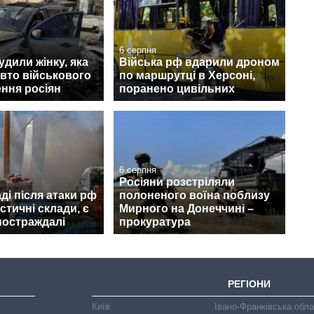
6 серпня
удили жінку, яка
Війська рф вдарили дроном
авто військового
по маршрутці в Херсоні,
ння росіян
поранено цивільних
6 серпня
Росіяни розстріляли
ді після атаки рф
полоненого воїна поблизу
стичні склади, є
Мирного на Донеччині –
постраждалі
прокуратура
РЕГІОНИ
Київ
Івано-Франківська обл