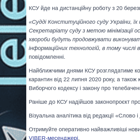
КСУ йде на дистанційну роботу з 20 березн
«Судді Конституційного суду України, ї
Секретаріату суду з метою мінімізації 
хвороби будуть продовжувати виконувати
інформаційних технологій, в тому числі 
повідомленні.
Найближчими днями КСУ розглядатиме конс
карантин від 22 липня 2020 року, а також
Виборчого кодексу і закону про телебачен
Раніше до КСУ надійшов законопроєкт пр
Візуальна аналітика від редакції «Слово і
Отримуйте оперативно найважливіші новин
VIBER-месенджері
.