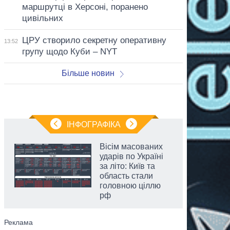
маршрутці в Херсоні, поранено
цивільних
ЦРУ створило секретну оперативну
13:52
групу щодо Куби – NYT
Більше новин
ІНФОГРАФІКА
Вісім масованих
ударів по Україні
за літо: Київ та
область стали
головною ціллю
рф