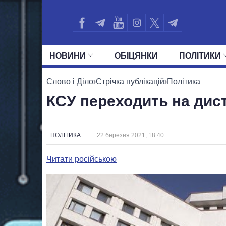
НОВИНИ
ОБIЦЯНКИ
ПОЛIТИКИ
УСІ ПОЛІТИКИ
ПРЕЗИДЕНТ І ОФ
Слово і Діло
›
Стрічка публікацій
›
Політика
КСУ переходить на дис
ПОЛІТИКА
22 березня 2021, 18:40
Читати російською