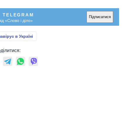
У TELEGRAM
Підписатися
ід «Слово і діло»
авірус в Україні
ділитися: