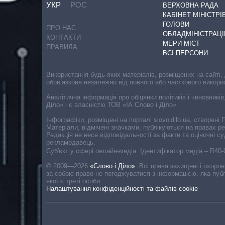
УКР
РОС
ВЕРХОВНА РАДА
КАБІНЕТ МІНІСТРІ
ГОЛОВИ
ПРО НАС
ОБЛАДМІНІСТРАЦІ
КОНТАКТИ
МЕРИ МІСТ
ПРАВИЛА
ВСІ ПЕРСОНИ
Використання будь-яких матеріалів, розміщених на сайті,
обов’язкове незалежно від повного або часткового викори
Аналітична інформація про обіцянки політиків і чиновників
Діло» і є власністю ТОВ «ІА Слово і Діло».
Інфографіки, розміщені на порталі slovoidilo.ua, створен
Матеріали, відмічені значками, публікуються на правах р
Редакція не несе відповідальності за факти та оціночні 
рекламодавець.
Cуб'єкт у сфері онлайн-медіа. Ідентифікатор медіа – R40
© 2009—2026
«Слово і Діло»
.
Всі права захищені і охоро
за собою право не погоджуватися з інформацією, яка публ
якої є треті особи.
Налаштування конфіденційності та файлів cookie