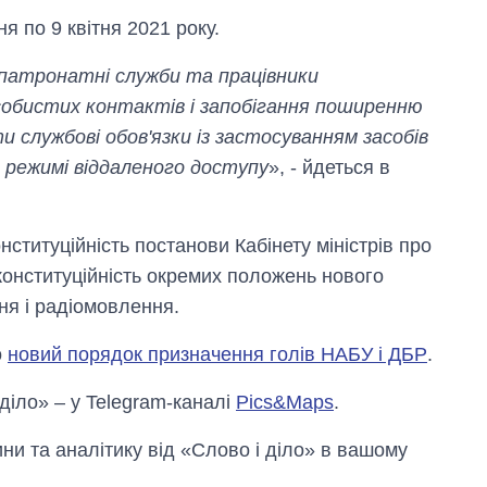
я по 9 квітня 2021 року.
х патронатні служби та працівники
особистих контактів і запобігання поширенню
 службові обов'язки із застосуванням засобів
в режимі віддаленого доступу
», - йдеться в
титуційність постанови Кабінету міністрів про
 конституційність окремих положень нового
ня і радіомовлення.
Як зросли тарифи
на холодну воду у
містах України на
о
новий порядок призначення голів НАБУ і ДБР
.
початок серпня
 діло» – у Telegram-каналі
Pics&Maps
.
и та аналітику від «Слово і діло» в вашому