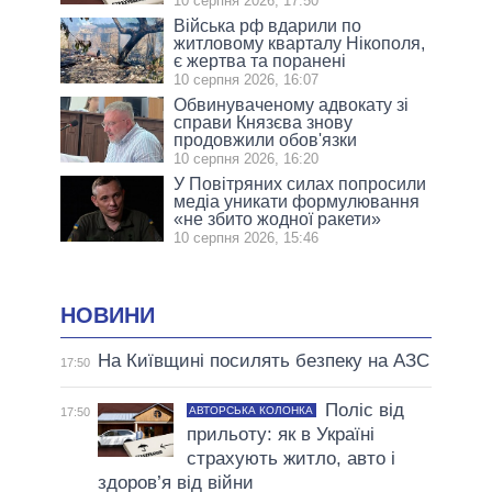
10 серпня 2026, 17:50
Війська рф вдарили по
житловому кварталу Нікополя,
є жертва та поранені
10 серпня 2026, 16:07
Обвинуваченому адвокату зі
справи Князєва знову
продовжили обов'язки
10 серпня 2026, 16:20
У Повітряних силах попросили
медіа уникати формулювання
«не збито жодної ракети»
10 серпня 2026, 15:46
НОВИНИ
На Київщині посилять безпеку на АЗС
17:50
Поліс від
АВТОРСЬКА КОЛОНКА
17:50
прильоту: як в Україні
страхують житло, авто і
здоров’я від війни