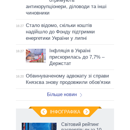
отримують
антикорупціонери, діловоди та інші
чиновники
Стало відомо, скільки коштів
16:27
надійшло до Фонду підтримки
енергетики України у липні
Інфляція в Україні
16:27
прискорилась до 7,7% –
Держстат
Обвинуваченому адвокату зі справи
16:20
Князєва знову продовжили обов'язки
Більше новин
ІНФОГРАФІКА
Світовий рейтинг
паспортів: як за 10