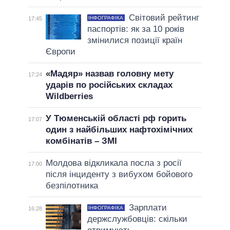
Світовий рейтинг
ІНФОГРАФІКА
17:45
паспортів: як за 10 років
змінилися позиції країн
Європи
«Мадяр» назвав головну мету
17:24
ударів по російських складах
Wildberries
У Тюменській області рф горить
17:07
один з найбільших нафтохімічних
комбінатів – ЗМІ
Молдова відкликала посла з росії
17:00
після інциденту з вибухом бойового
безпілотника
Зарплати
ІНФОГРАФІКА
16:28
держслужбовців: скільки