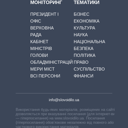
МОНІТОРИНГ
ТЕМАТИКИ
ПРЕЗИДЕНТ І
БІЗНЕС
ОФІС
ЕКОНОМІКА
ВЕРХОВНА
КУЛЬТУРА
РАДА
НАУКА
КАБІНЕТ
НАЦІОНАЛЬНА
МІНІСТРІВ
БЕЗПЕКА
ГОЛОВИ
ПОЛІТИКА
ОБЛАДМІНІСТРАЦІЙ
ПРАВО
МЕРИ МІСТ
СУСПІЛЬСТВО
ВСІ ПЕРСОНИ
ФІНАНСИ
info@slovoidilo.ua
Використання будь-яких матеріалів, розміщених на сайті,
дозволяється при вказуванні посилання (для інтернет-видань
— гіперпосилання) на www.slovoidilo.ua. Посилання
(гіперпосилання) обов’язкове незалежно від повного або
часткового використання матеріалів.