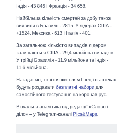
Індія - 43 846 і Франція - 34 658.
Найбільша кількість смертей за добу також
виявили в Бразилії - 2815. У лідерах США -
+1524, Мексика - 613 і Італія - ​​401.
За загальною кількістю випадків лідером
залишаються США - 29,4 мільйона випадків.
У трійці Бразилія - ​​11,9 мільйона та Індія -
11,6 мільйона.
Нагадаємо, з квітня жителям Греції в аптеках
будуть роздавати
безплатні набори
для
самостійного тестування на коронавірус.
Візуальна аналітика від редакції «Слово і
діло» – у Telegram-каналі
Pics&Maps
.