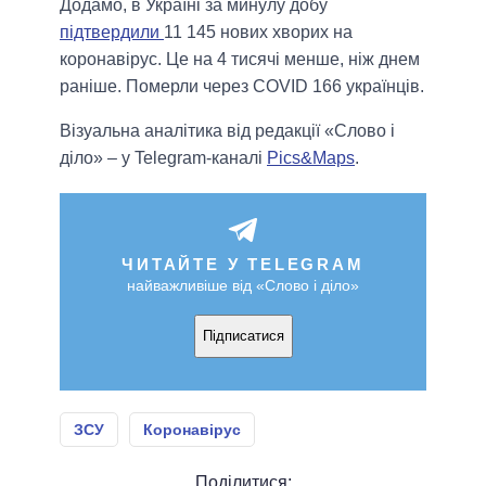
Додамо, в Україні за минулу добу
підтвердили
11 145 нових хворих на
коронавірус. Це на 4 тисячі менше, ніж днем
раніше. Померли через COVID 166 українців.
Візуальна аналітика від редакції «Слово і
діло» – у Telegram-каналі
Pics&Maps
.
ЧИТАЙТЕ У TELEGRAM
найважливіше від «Слово і діло»
Підписатися
ЗСУ
Коронавірус
Поділитися: