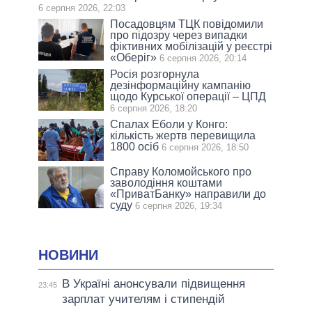
6 серпня 2026, 22:03
Посадовцям ТЦК повідомили
про підозру через випадки
фіктивних мобілізацій у реєстрі
«Оберіг»
6 серпня 2026, 20:14
Росія розгорнула
дезінформаційну кампанію
щодо Курської операції – ЦПД
6 серпня 2026, 18:20
Спалах Еболи у Конго:
кількість жертв перевищила
1800 осіб
6 серпня 2026, 18:50
Справу Коломойського про
заволодіння коштами
«ПриватБанку» направили до
суду
6 серпня 2026, 19:34
НОВИНИ
В Україні анонсували підвищення
23:45
зарплат учителям і стипендій