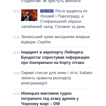
студентам: як зростуть виплати
Росія вдарила по
ПІДСУМКИ
22:53
Лозовій і Павлограду, а
Стефанішиній обрали
запобіжний захід. Головне за день
Зеленський цими вихідними вперше
22:32
відвідає Сербію
Інцидент в аеропорту Лейпцига:
22:03
Бундестаг спростував інформацію
про боєприпаси на борту літака
Окремі списки для зими і літа: Кабмін
21:49
змінить правила розподілу
електроенергії
Німецьке вантажне судно
21:29
потрапило під атаку дронів у
Чорному морі – DW