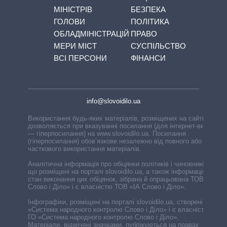
МІНІСТРІВ
БЕЗПЕКА
ГОЛОВИ
ПОЛІТИКА
ОБЛАДМІНІСТРАЦІЙ
ПРАВО
МЕРИ МІСТ
СУСПІЛЬСТВО
ВСІ ПЕРСОНИ
ФІНАНСИ
info@slovoidilo.ua
Використання будь-яких матеріалів, розміщених на сайті,
дозволяється при вказуванні посилання (для інтернет-видань
— гіперпосилання) на www.slovoidilo.ua. Посилання
(гіперпосилання) обов’язкове незалежно від повного або
часткового використання матеріалів.
Аналітична інформація про обіцянки політиків і чиновників,
що розміщені на порталі slovoidilo.ua, а також інформація про
стан виконання цих обіцянок, зібрана й опрацьована ТОВ «ІА
Слово і Діло» і є власністю ТОВ «ІА Слово і Діло».
Інфографіки, розміщені на порталі slovoidilo.ua, створені ГО
«Система народного контролю Слово і Діло» і є власністю
ГО «Система народного контролю Слово і Діло».
Матеріали, відмічені значками, публікуються на правах