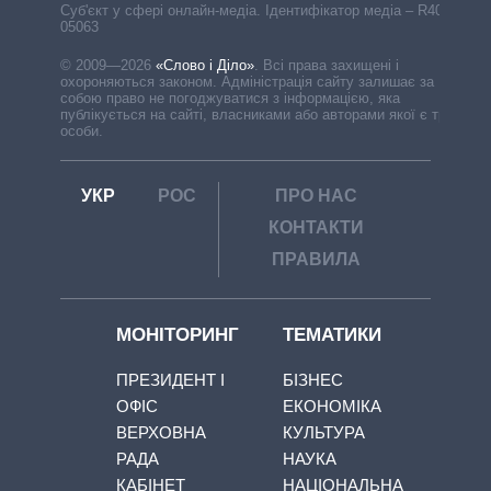
Cуб'єкт у сфері онлайн-медіа. Ідентифікатор медіа – R40-
05063
© 2009—2026
«Слово і Діло»
.
Всі права захищені і
охороняються законом. Адміністрація сайту залишає за
собою право не погоджуватися з інформацією, яка
публікується на сайті, власниками або авторами якої є треті
особи.
УКР
РОС
ПРО НАС
КОНТАКТИ
ПРАВИЛА
МОНІТОРИНГ
ТЕМАТИКИ
ПРЕЗИДЕНТ І
БІЗНЕС
ОФІС
ЕКОНОМІКА
ВЕРХОВНА
КУЛЬТУРА
РАДА
НАУКА
КАБІНЕТ
НАЦІОНАЛЬНА