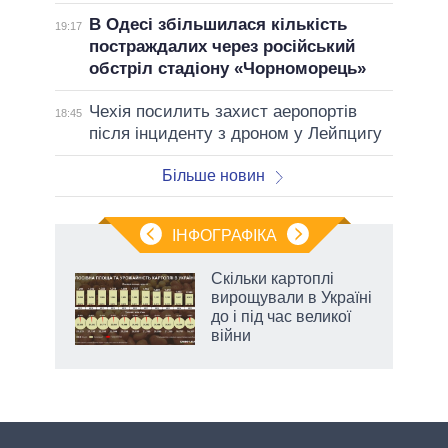
В Одесі збільшилася кількість
19:17
постраждалих через російський
обстріл стадіону «Чорноморець»
Чехія посилить захист аеропортів
18:45
після інциденту з дроном у Лейпцигу
Більше новин
ІНФОГРАФІКА
Скільки картоплі
ть
вирощували в Україні
до і під час великої
війни