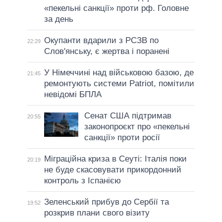
«пекельні санкції» проти рф. Головне
за день
Окупанти вдарили з РСЗВ по
22:29
Слов'янську, є жертва і поранені
У Німеччині над військовою базою, де
21:45
ремонтують системи Patriot, помітили
невідомі БПЛА
Сенат США підтримав
20:55
законопроєкт про «пекельні
санкції» проти росії
Міграційна криза в Сеуті: Італія поки
20:19
не буде скасовувати прикордонний
контроль з Іспанією
Зеленський прибув до Сербії та
19:52
розкрив плани свого візиту