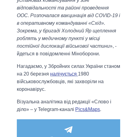
установах командування у зоні
відповідальності та районі проведення
ООС. Розпочалася вакцинація від COVID-19 і
в оперативному командуванні «Схід».
Зокрема, у бригаді Холодний Яр щеплення
роблять у медичному пункті у місці
постійної дислокації військової частини
», -
йдеться в повідомленні Міноборони.
Нагадаємо, у Збройних силах України станом
на 20 березня
налічується
1980
військовослужбовців, які захворіли на
коронавірус.
Візуальна аналітика від редакції «Слово і
діло» – у Telegram-каналі
Pics&Maps
.