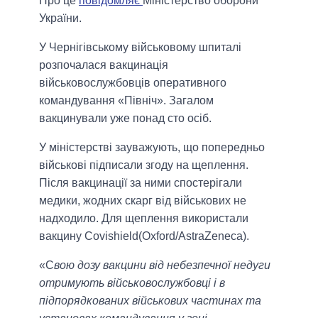
Про це
повідомляє
Міністерство оборони
України.
У Чернігівському військовому шпиталі
розпочалася вакцинація
військовослужбовців оперативного
командування «Північ». Загалом
вакцинували уже понад сто осіб.
У міністерстві зауважують, що попередньо
військові підписали згоду на щеплення.
Після вакцинації за ними спостерігали
медики, жодних скарг від військових не
надходило. Для щеплення використали
вакцину Covishield(Oxford/AstraZeneca).
«С
вою дозу вакцини від небезпечної недуги
отримують військовослужбовці і в
підпорядкованих військових частинах та