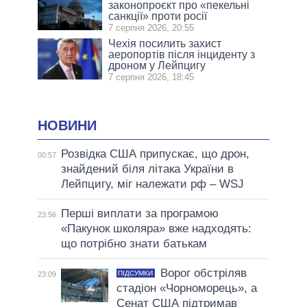
законопроєкт про «пекельні
санкції» проти росії
7 серпня 2026, 20:55
Чехія посилить захист
аеропортів після інциденту з
дроном у Лейпцигу
7 серпня 2026, 18:45
НОВИНИ
Розвідка США припускає, що дрон,
00:57
знайдений біля літака України в
Лейпцигу, міг належати рф – WSJ
Перші виплати за програмою
23:56
«Пакунок школяра» вже надходять:
що потрібно знати батькам
Ворог обстріляв
ПІДСУМКИ
23:09
стадіон «Чорноморець», а
Сенат США підтримав