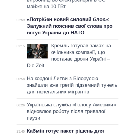
майже на 10 ГВт
«Потрібен новий силовий блок»:
02:59
Залужний пояснив свої слова про
вступ України до НАТО
Кремль готував замах на
02:15
очільника компанії, що
постачає дрони Україні –
Die Zeit
На кордоні Литви з Білоруссю
00:58
знайшли вже третій підземний тунель
для нелегальних мігрантів
Українська служба «Голосу Америки»
00:26
відновлює роботу після тривалої
паузи
Кабмін готує пакет рішень для
23:45