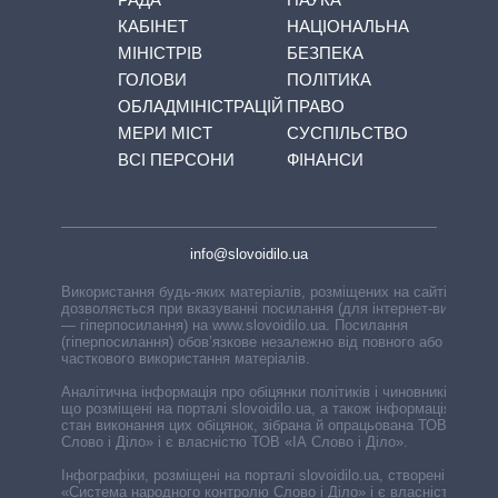
КАБІНЕТ
НАЦІОНАЛЬНА
МІНІСТРІВ
БЕЗПЕКА
ГОЛОВИ
ПОЛІТИКА
ОБЛАДМІНІСТРАЦІЙ
ПРАВО
МЕРИ МІСТ
СУСПІЛЬСТВО
ВСІ ПЕРСОНИ
ФІНАНСИ
info@slovoidilo.ua
Використання будь-яких матеріалів, розміщених на сайті,
дозволяється при вказуванні посилання (для інтернет-видань
— гіперпосилання) на www.slovoidilo.ua. Посилання
(гіперпосилання) обов’язкове незалежно від повного або
часткового використання матеріалів.
Аналітична інформація про обіцянки політиків і чиновників,
що розміщені на порталі slovoidilo.ua, а також інформація про
стан виконання цих обіцянок, зібрана й опрацьована ТОВ «ІА
Слово і Діло» і є власністю ТОВ «ІА Слово і Діло».
Інфографіки, розміщені на порталі slovoidilo.ua, створені ГО
«Система народного контролю Слово і Діло» і є власністю