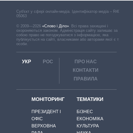
Cуб'єкт у сфері онлайн-медіа. Ідентифікатор медіа – R40-
05063
© 2009—2026
«Слово і Діло»
.
Всі права захищені і
охороняються законом. Адміністрація сайту залишає за
собою право не погоджуватися з інформацією, яка
публікується на сайті, власниками або авторами якої є треті
особи.
УКР
РОС
ПРО НАС
КОНТАКТИ
ПРАВИЛА
МОНІТОРИНГ
ТЕМАТИКИ
ПРЕЗИДЕНТ І
БІЗНЕС
ОФІС
ЕКОНОМІКА
ВЕРХОВНА
КУЛЬТУРА
РАДА
НАУКА