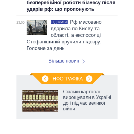
безперебійної роботи бізнесу після
ударів рф: що пропонують
Рф масовано
ПІДСУМКИ
23:00
вдарила по Києву та
області, а експосолці
Стефанішиній вручили підозру.
Головне за день
Більше новин
ІНФОГРАФІКА
нтів:
Скільки картоплі
 і
вирощували в Україні
nAI
до і під час великої
війни