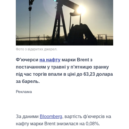
Фото з відкритих джерел.
Ф'ючерси
на нафту
марки Brent з
постачанням у травні у п'ятницю зранку
під час торгів впали в ціні до 63,23 долара
за барель.
За даними
Bloomberg
, вартість ф'ючерсів на
нафту марки Brent знизилася на 0,08%.