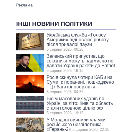
ІНШІ НОВИНИ ПОЛІТИКИ
Українська служба «Голосу
Америки» відновлює роботу
після тривалої паузи
6 серпня 2026, 00:26
Зеленський припустив, що
союзники можуть навмисно не
давати Україні ракети до Patriot
5 серпня 2026, 19:15
Росія скинула чотири КАБи на
Суми: є поранені, пошкоджено
ТЦ і багатоповерхівки
6 серпня 2026, 04:37
Вісім масованих ударів по
Україні за літо: Київ та область
стали головною ціллю рф
5 серпня 2026, 19:15
У Молдові виявили уламки
російського безпілотника
«Герань-2»
5 серпня 2026, 22:18