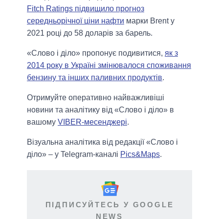
Fitch Ratings підвищило прогноз
середньорічної ціни нафти
марки Brent у
2021 році до 58 доларів за барель.
«Слово і діло» пропонує подивитися,
як з
2014 року в Україні змінювалося споживання
бензину та інших паливних продуктів
.
Отримуйте оперативно найважливіші
новини та аналітику від «Слово і діло» в
вашому
VIBER-месенджері
.
Візуальна аналітика від редакції «Слово і
діло» – у Telegram-каналі
Pics&Maps
.
ПІДПИСУЙТЕСЬ У GOOGLE
NEWS