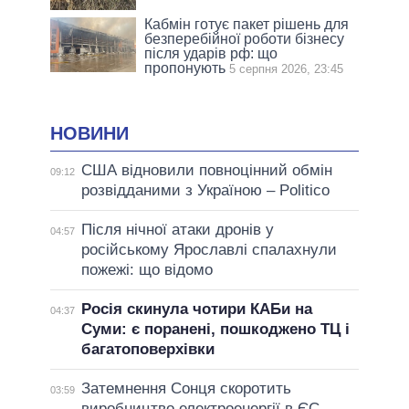
Кабмін готує пакет рішень для
безперебійної роботи бізнесу
після ударів рф: що
пропонують
5 серпня 2026, 23:45
НОВИНИ
США відновили повноцінний обмін
09:12
розвідданими з Україною – Politico
Після нічної атаки дронів у
04:57
російському Ярославлі спалахнули
пожежі: що відомо
Росія скинула чотири КАБи на
04:37
Суми: є поранені, пошкоджено ТЦ і
багатоповерхівки
Затемнення Сонця скоротить
03:59
виробництво електроенергії в ЄС