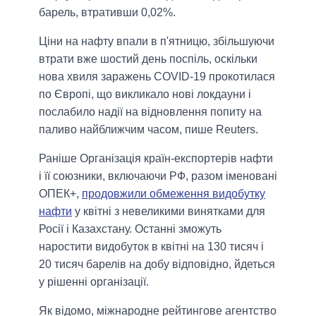
барель, втративши 0,02%.
Ціни на нафту впали в п'ятницю, збільшуючи
втрати вже шостий день поспіль, оскільки
нова хвиля заражень COVID-19 прокотилася
по Європі, що викликало нові локдауни і
послабило надії на відновлення попиту на
паливо найближчим часом, пише Reuters.
Раніше Організація країн-експортерів нафти
і її союзники, включаючи РФ, разом іменовані
ОПЕК+,
продовжили обмеження видобутку
нафти
у квітні з невеликими винятками для
Росії і Казахстану. Останні зможуть
наростити видобуток в квітні на 130 тисяч і
20 тисяч барелів на добу відповідно, йдеться
у рішенні організації.
Як відомо, міжнародне рейтингове агентство