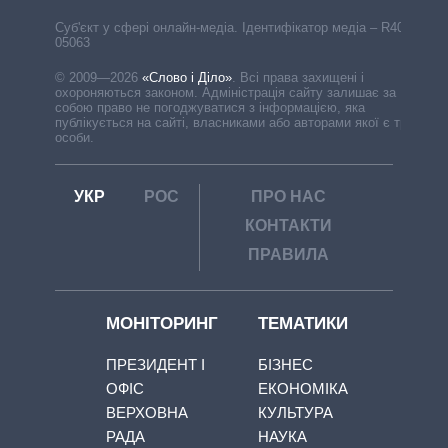
Cуб'єкт у сфері онлайн-медіа. Ідентифікатор медіа – R40-
05063
© 2009—2026
«Слово і Діло»
.
Всі права захищені і
охороняються законом. Адміністрація сайту залишає за
собою право не погоджуватися з інформацією, яка
публікується на сайті, власниками або авторами якої є треті
особи.
УКР
РОС
ПРО НАС
КОНТАКТИ
ПРАВИЛА
МОНІТОРИНГ
ТЕМАТИКИ
ПРЕЗИДЕНТ І
БІЗНЕС
ОФІС
ЕКОНОМІКА
ВЕРХОВНА
КУЛЬТУРА
РАДА
НАУКА