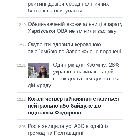
рейтинг довіри серед політичних
блогерів – опитування
Обвинуваченій ексначальниці апарату
12:40
Харківської ОВА не змінили заставу
Окупанти вдарили керованою
12:35
авіабомбою по Запоріжжю, є поранені
Один рік для Кабміну: 28%
12:21
українців називають цей
строк достатнім для оцінки
дій уряду
Кожен четвертий киянин ставиться
12:12
нейтрально або байдуже до
відставки Федорова
Росія знищила усі АЗС в одній із
12:06
громад на Полтавщині