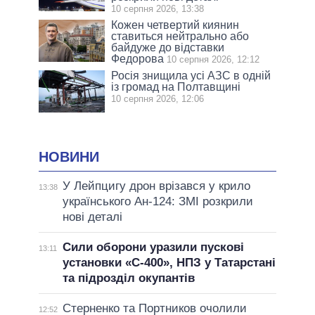
10 серпня 2026, 13:38
Кожен четвертий киянин
ставиться нейтрально або
байдуже до відставки
Федорова
10 серпня 2026, 12:12
Росія знищила усі АЗС в одній
із громад на Полтавщині
10 серпня 2026, 12:06
НОВИНИ
У Лейпцигу дрон врізався у крило
13:38
українського Ан-124: ЗМІ розкрили
нові деталі
Сили оборони уразили пускові
13:11
установки «С-400», НПЗ у Татарстані
та підрозділ окупантів
Стерненко та Портников очолили
12:52