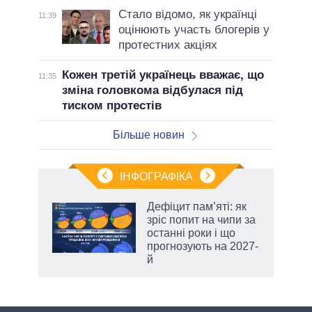
Стало відомо, як українці
11:39
оцінюють участь блогерів у
протестних акціях
Кожен третій українець вважає, що
11:35
зміна головкома відбулася під
тиском протестів
Більше новин
ІНФОГРАФІКА
Дефіцит пам’яті: як
раїні
зріс попит на чипи за
ої
останні роки і що
прогнозують на 2027-
й