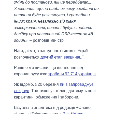
зміни до постанови, які це передбачає...
Упевнений, що на найближчому засіданні це
питання буде розглянуто, і громадяни
інших країн, незалежно від рівня
захворюваності, повинні будуть надати
довідку про негативний ПЛР-тест за 48
годин»
, – розповів міністр.
Нагадаємо, з наступного тижня в Україні
розпочнеться
другий етап вакцинації
.
Раніше ми писали, що щеплення від
коронавірусу вже
зробили 92 714 українців
.
Як відомо, з 20 березня
Київ запроваджує
локдаун
. Три тижні у столиці діятимуть нові
карантинні обмеження і заборони.
Візуальна аналітика від редакції «Слово і
діло» – у Telegram-каналі
Pics&Maps
.