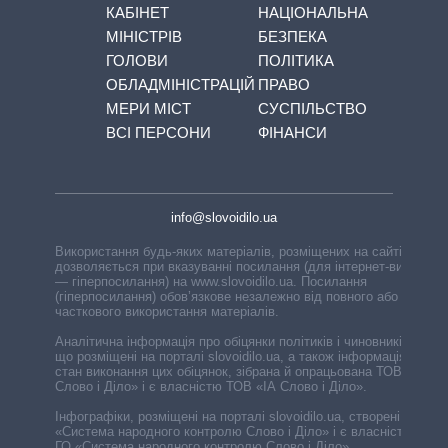
КАБІНЕТ
НАЦІОНАЛЬНА
МІНІСТРІВ
БЕЗПЕКА
ГОЛОВИ
ПОЛІТИКА
ОБЛАДМІНІСТРАЦІЙ
ПРАВО
МЕРИ МІСТ
СУСПІЛЬСТВО
ВСІ ПЕРСОНИ
ФІНАНСИ
info@slovoidilo.ua
Використання будь-яких матеріалів, розміщених на сайті,
дозволяється при вказуванні посилання (для інтернет-видань
— гіперпосилання) на www.slovoidilo.ua. Посилання
(гіперпосилання) обов’язкове незалежно від повного або
часткового використання матеріалів.
Аналітична інформація про обіцянки політиків і чиновників,
що розміщені на порталі slovoidilo.ua, а також інформація про
стан виконання цих обіцянок, зібрана й опрацьована ТОВ «ІА
Слово і Діло» і є власністю ТОВ «ІА Слово і Діло».
Інфографіки, розміщені на порталі slovoidilo.ua, створені ГО
«Система народного контролю Слово і Діло» і є власністю
ГО «Система народного контролю Слово і Діло».