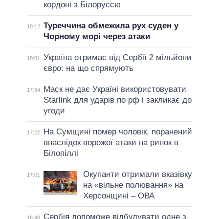
кордоні з Білоруссю
Туреччина обмежила рух суден у
18:12
Чорному морі через атаки
Україна отримає від Сербії 2 мільйони
18:01
євро: на що спрямують
Маск не дає Україні використовувати
17:34
Starlink для ударів по рф і закликає до
угоди
На Сумщині помер чоловік, поранений
17:27
внаслідок ворожої атаки на ринок в
Білопіллі
Окупанти отримали вказівку
17:01
на «вільне полювання» на
Херсонщині – ОВА
Сербія допоможе відбудувати одне з
16:48