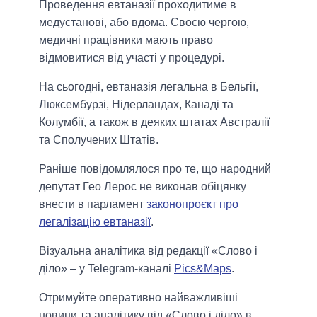
Проведення евтаназії проходитиме в
медустанові, або вдома. Своєю чергою,
медичні працівники мають право
відмовитися від участі у процедурі.
На сьогодні, евтаназія легальна в Бельгії,
Люксембурзі, Нідерландах, Канаді та
Колумбії, а також в деяких штатах Австралії
та Сполучених Штатів.
Раніше повідомлялося про те, що народний
депутат Гео Лерос не виконав обіцянку
внести в парламент
законопроєкт про
легалізацію евтаназії
.
Візуальна аналітика від редакції «Слово і
діло» – у Telegram-каналі
Pics&Maps
.
Отримуйте оперативно найважливіші
новини та аналітику від «Слово і діло» в