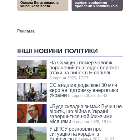
ІНШІ НОВИНИ ПОЛІТИКИ
На Сумщині помер чоловік,
поранений внаслідок ворожої
атаки на ринок в Білопіллі
8 серпня 2026, 17:27
ЄС виділив додаткові 30 млн
євро на підтримку енергетики
України
8 серпня 2026, 16:42
«Буде складна зима»: Вучич не
вірить, що війна в Україні
завершиться найближчими
місяцями
8 серпня 2026, 16:05
У ДПСУ розповіли про
ситуацію на кордоні з
Білоруссю
8 серпня 2026, 18:23