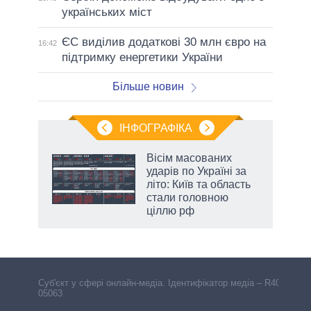
українських міст
ЄС виділив додаткові 30 млн євро на
16:42
підтримку енергетики України
Більше новин
ІНФОГРАФІКА
 як
Вісім масованих
и за
ударів по Україні за
літо: Київ та область
2027-
стали головною
ціллю рф
Cуб'єкт у сфері онлайн-медіа. Ідентифікатор медіа – R40-
05063