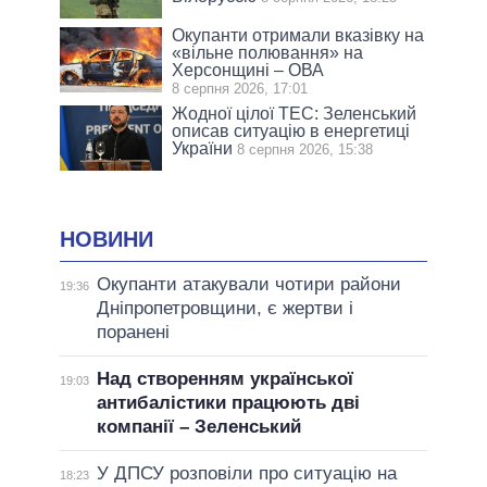
Окупанти отримали вказівку на
«вільне полювання» на
Херсонщині – ОВА
8 серпня 2026, 17:01
Жодної цілої ТЕС: Зеленський
описав ситуацію в енергетиці
України
8 серпня 2026, 15:38
НОВИНИ
Окупанти атакували чотири райони
19:36
Дніпропетровщини, є жертви і
поранені
Над створенням української
19:03
антибалістики працюють дві
компанії – Зеленський
У ДПСУ розповіли про ситуацію на
18:23