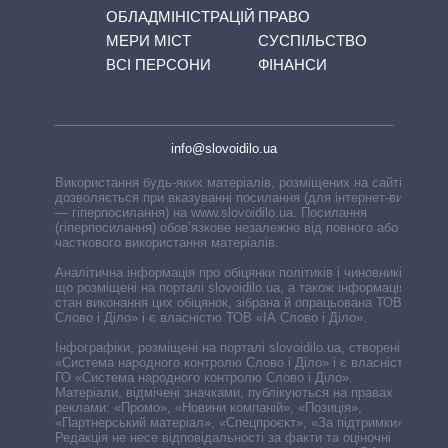
ОБЛАДМІНІСТРАЦІЙ
ПРАВО
МЕРИ МІСТ
СУСПІЛЬСТВО
ВСІ ПЕРСОНИ
ФІНАНСИ
info@slovoidilo.ua
Використання будь-яких матеріалів, розміщених на сайті,
дозволяється при вказуванні посилання (для інтернет-видань
— гіперпосилання) на www.slovoidilo.ua. Посилання
(гіперпосилання) обов’язкове незалежно від повного або
часткового використання матеріалів.
Аналітична інформація про обіцянки політиків і чиновників,
що розміщені на порталі slovoidilo.ua, а також інформація про
стан виконання цих обіцянок, зібрана й опрацьована ТОВ «ІА
Слово і Діло» і є власністю ТОВ «ІА Слово і Діло».
Інфографіки, розміщені на порталі slovoidilo.ua, створені ГО
«Система народного контролю Слово і Діло» і є власністю
ГО «Система народного контролю Слово і Діло».
Матеріали, відмічені значками, публікуються на правах
реклами: «Промо», «Новини компаній», «Позиція»,
«Партнерський матеріал», «Спецпроєкт», «За підтримки».
Редакція не несе відповідальності за факти та оціночні