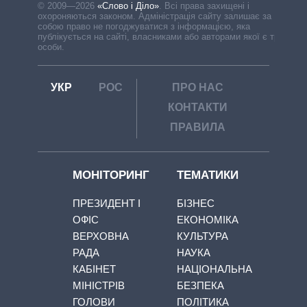
© 2009—2026
«Слово і Діло»
.
Всі права захищені і
охороняються законом. Адміністрація сайту залишає за
собою право не погоджуватися з інформацією, яка
публікується на сайті, власниками або авторами якої є треті
особи.
УКР
РОС
ПРО НАС
КОНТАКТИ
ПРАВИЛА
МОНІТОРИНГ
ТЕМАТИКИ
ПРЕЗИДЕНТ І
БІЗНЕС
ОФІС
ЕКОНОМІКА
ВЕРХОВНА
КУЛЬТУРА
РАДА
НАУКА
КАБІНЕТ
НАЦІОНАЛЬНА
МІНІСТРІВ
БЕЗПЕКА
ГОЛОВИ
ПОЛІТИКА