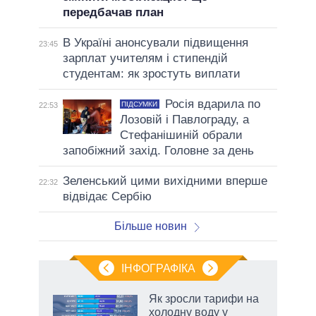
передбачав план
В Україні анонсували підвищення
23:45
зарплат учителям і стипендій
студентам: як зростуть виплати
Росія вдарила по
ПІДСУМКИ
22:53
Лозовій і Павлограду, а
Стефанішиній обрали
запобіжний захід. Головне за день
Зеленський цими вихідними вперше
22:32
відвідає Сербію
Більше новин
ІНФОГРАФІКА
Як зросли тарифи на
раїні
холодну воду у