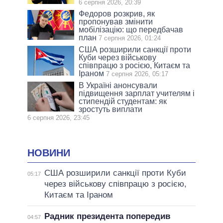
6 серпня 2026, 20:39
Федоров розкрив, як
пропонував змінити
мобілізацію: що передбачав
план
7 серпня 2026, 01:24
США розширили санкції проти
Куби через військову
співпрацю з росією, Китаєм та
Іраном
7 серпня 2026, 05:17
В Україні анонсували
підвищення зарплат учителям і
стипендій студентам: як
зростуть виплати
6 серпня 2026, 23:45
НОВИНИ
США розширили санкції проти Куби
05:17
через військову співпрацю з росією,
Китаєм та Іраном
Радник президента попередив
04:57