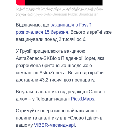
საქართველოს პრეზიდენტი „ასტრაზენეკას“ ვაქცინით
აიცრა
პირველი არხი Georgian Public Broadcaster
Відзначимо, що
вакцинація в Грузії
розпочалася 15 березня
. Всього в країні вже
вакцинували понад 2 тисячі осіб.
У Грузії прищеплюють вакциною
AstraZeneca-SKBio з Південної Кореї, яка
розроблена британсько-шведською
компанією AstraZeneca. Всього до країни
доставили 43,2 тисячі доз препарату.
Візуальна аналітика від редакції «Слово і
діло» – у Telegram-каналі
Pics&Maps
.
Отримуйте оперативно найважливіші
новини та аналітику від «Слово і діло» в
вашому
VIBER-месенджері
.