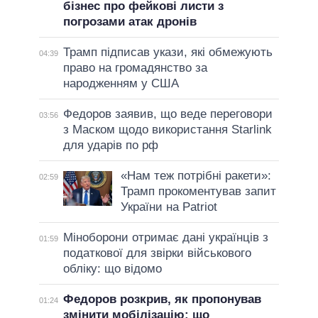
бізнес про фейкові листи з
погрозами атак дронів
Трамп підписав укази, які обмежують
04:39
право на громадянство за
народженням у США
Федоров заявив, що веде переговори
03:56
з Маском щодо використання Starlink
для ударів по рф
«Нам теж потрібні ракети»:
02:59
Трамп прокоментував запит
України на Patriot
Міноборони отримає дані українців з
01:59
податкової для звірки військового
обліку: що відомо
Федоров розкрив, як пропонував
01:24
змінити мобілізацію: що