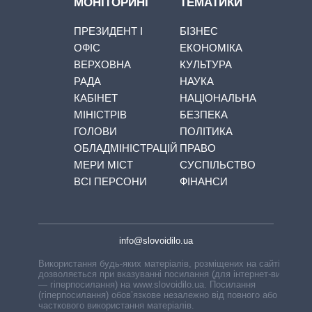
МОНІТОРИНГ
ТЕМАТИКИ
ПРЕЗИДЕНТ І
БІЗНЕС
ОФІС
ЕКОНОМІКА
ВЕРХОВНА
КУЛЬТУРА
РАДА
НАУКА
КАБІНЕТ
НАЦІОНАЛЬНА
МІНІСТРІВ
БЕЗПЕКА
ГОЛОВИ
ПОЛІТИКА
ОБЛАДМІНІСТРАЦІЙ
ПРАВО
МЕРИ МІСТ
СУСПІЛЬСТВО
ВСІ ПЕРСОНИ
ФІНАНСИ
info@slovoidilo.ua
Використання будь-яких матеріалів, розміщених на сайті,
дозволяється при вказуванні посилання (для інтернет-видань
— гіперпосилання) на www.slovoidilo.ua. Посилання
(гіперпосилання) обов’язкове незалежно від повного або
часткового використання матеріалів.