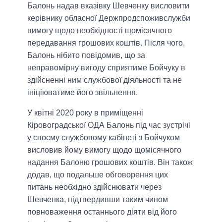
Балонь надав вказівку Шевченку висловити
керівнику обласної Держпродспоживслужби
вимогу щодо необхідності щомісячного
передавання грошових коштів. Після чого,
Балонь нібито повідомив, що за
неправомірну вигоду сприятиме Бойчуку в
здійсненні ним службової діяльності та не
ініціюватиме його звільнення.
У квітні 2020 року в приміщенні
Кіровоградської ОДА Балонь під час зустрічі
у своєму службовому кабінеті з Бойчуком
висловив йому вимогу щодо щомісячного
надання Балоню грошових коштів. Він також
додав, що подальше обговорення цих
питань необхідно здійснювати через
Шевченка, підтвердивши таким чином
повноваження останнього діяти від його