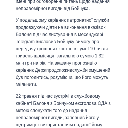
імені при обговоренні питань щодо надання
неправомірної вигоди від Бойчука.
У подальшому керівник патронатної служби
продовжуючи діяти на виконання вказівок
Балоня під час листування в месенджері
Telegram висловив Бойчуку вимогу про
передачу грошових коштів в сумі 110 тисяч
гривень щомісяця, загальною сумою 1,32
млн грн на рік. На вказану пропозицію
керівник Держпродспоживслужби змушений
був погодитись, розуміючи, що його можуть
звільнити.
22 травня під час зустрічі в службовому
кабінеті Балоня з Бойчуком ексголова ОДА з
метою спонукати того до надання
неправомірної вигоди, запевнив його у
підтримці з використанням наданої йому