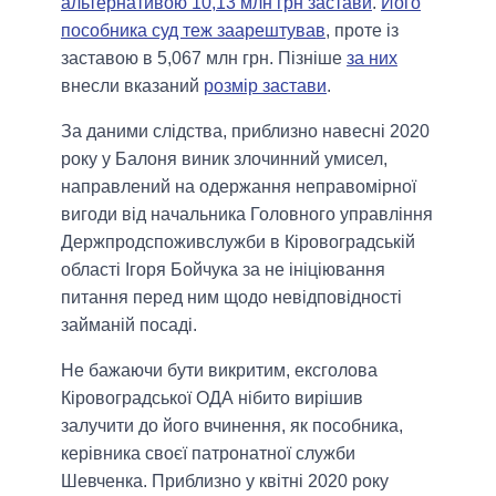
альтернативою 10,13 млн грн застави
.
Його
пособника суд теж заарештував
, проте із
заставою в 5,067 млн грн. Пізніше
за них
внесли вказаний
розмір застави
.
За даними слідства, приблизно навесні 2020
року у Балоня виник злочинний умисел,
направлений на одержання неправомірної
вигоди від начальника Головного управління
Держпродспоживслужби в Кіровоградській
області Ігоря Бойчука за не ініціювання
питання перед ним щодо невідповідності
займаній посаді.
Не бажаючи бути викритим, ексголова
Кіровоградської ОДА нібито вирішив
залучити до його вчинення, як пособника,
керівника своєї патронатної служби
Шевченка. Приблизно у квітні 2020 року