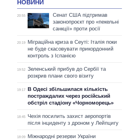
НОВИНИ
Сенат США підтримав
20:55
законопроєкт про «пекельні
санкції» проти росії
Міграційна криза в Сеуті: Італія поки
20:19
не буде скасовувати прикордонний
контроль з Іспанією
Зеленський прибув до Сербії та
19:52
розкрив плани свого візиту
В Одесі збільшилася кількість
19:17
постраждалих через російський
обстріл стадіону «Чорноморець»
Чехія посилить захист аеропортів
18:45
після інциденту з дроном у Лейпцигу
Міжнародні резерви України
18:09