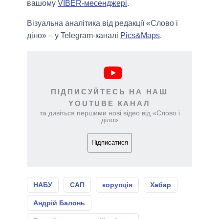
вашому
VIBER-месенджері
.
Візуальна аналітика від редакції «Слово і
діло» – у Telegram-каналі
Pics&Maps
.
ПІДПИСУЙТЕСЬ НА НАШ
YOUTUBE КАНАЛ
та дивіться першими нові відео від «Слово і
діло»
Підписатися
НАБУ
САП
корупція
Хабар
Андрій Балонь