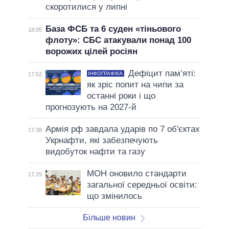
скоротилися у липні
База ФСБ та 6 суден «тіньового
18:05
флоту»: СБС атакували понад 100
ворожих цілей росіян
Дефіцит пам’яті:
ІНФОГРАФІКА
17:52
як зріс попит на чипи за
останні роки і що
прогнозують на 2027-й
Армія рф завдала ударів по 7 об'єктах
17:38
Укрнафти, які забезпечують
видобуток нафти та газу
МОН оновило стандарти
17:29
загальної середньої освіти:
що змінилось
Більше новин