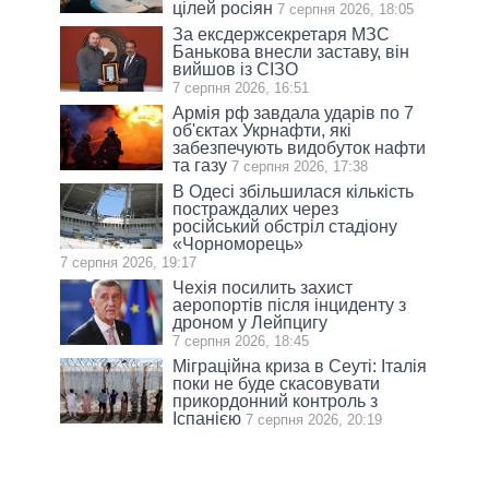
цілей росіян
7 серпня 2026, 18:05
За ексдержсекретаря МЗС
Банькова внесли заставу, він
вийшов із СІЗО
7 серпня 2026, 16:51
Армія рф завдала ударів по 7
об'єктах Укрнафти, які
забезпечують видобуток нафти
та газу
7 серпня 2026, 17:38
В Одесі збільшилася кількість
постраждалих через
російський обстріл стадіону
«Чорноморець»
7 серпня 2026, 19:17
Чехія посилить захист
аеропортів після інциденту з
дроном у Лейпцигу
7 серпня 2026, 18:45
Міграційна криза в Сеуті: Італія
поки не буде скасовувати
прикордонний контроль з
Іспанією
7 серпня 2026, 20:19