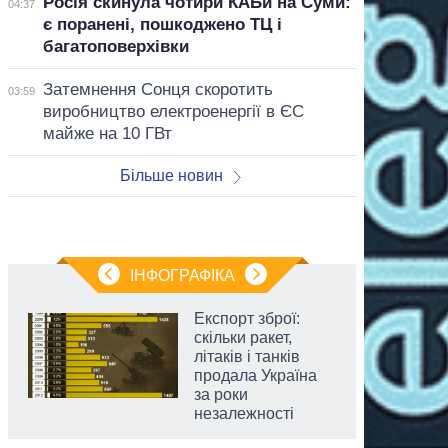
Росія скинула чотири КАБи на Суми:
04:37
є поранені, пошкоджено ТЦ і
багатоповерхівки
Затемнення Сонця скоротить
03:59
виробництво електроенергії в ЄС
майже на 10 ГВт
Більше новин
ІНФОГРАФІКА
Експорт зброї:
скільки ракет,
літаків і танків
продала Україна
за роки
незалежності