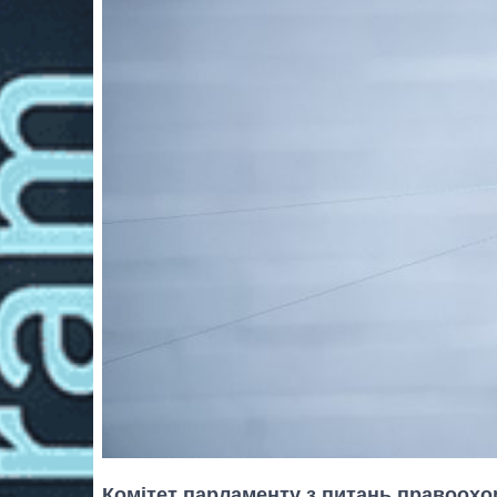
Комітет парламенту з питань правоох