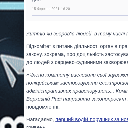
15 березня 2021, 16:20
життю чи здоров'ю людей, в тому числі 
Підкомітет з питань діяльності органів п
закону, зокрема, про доцільність застосу
до людей з серцево-судинними захворюван
«
Члени комітету висловили свої зауваже
поліцейським застосовувати електрошоко
адміністративних правопорушень... Ком
Верховній Раді направити законопроек
повідомленні.
Нагадаємо,
перший водій-порушник за н
гривень.