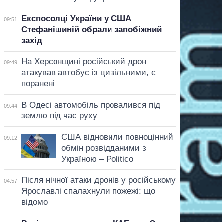
Експосолці України у США
09:51
Стефанішиній обрали запобіжний
захід
На Херсонщині російський дрон
09:49
атакував автобус із цивільними, є
поранені
В Одесі автомобіль провалився під
09:44
землю під час руху
США відновили повноцінний
09:12
обмін розвідданими з
Україною – Politico
Після нічної атаки дронів у російському
04:57
Ярославлі спалахнули пожежі: що
відомо