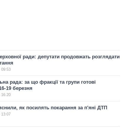
ерховної ради: депутати продовжать розглядати
тання
 09:53
на рада: за що фракції та групи готові
16-19 березня
 16:20
ояснили, як посилять покарання за п'яні ДТП
 13:07