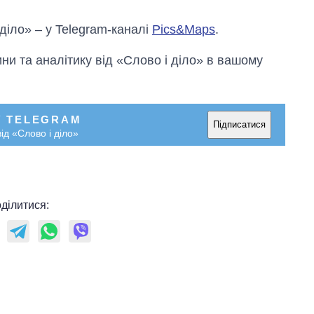
 діло» – у Telegram-каналі
Pics&Maps
.
и та аналітику від «Слово і діло» в вашому
У TELEGRAM
Підписатися
ід «Слово і діло»
ділитися: