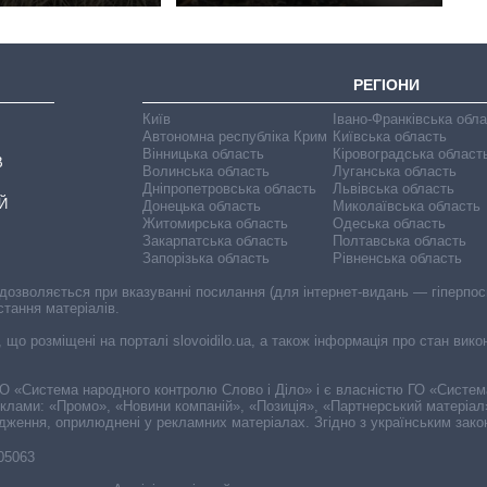
РЕГІОНИ
Київ
Івано-Франківська обл
Автономна республіка Крим
Київська область
Вінницька область
Кіровоградська област
В
Волинська область
Луганська область
Дніпропетровська область
Львівська область
Й
Донецька область
Миколаївська область
Житомирська область
Одеська область
Закарпатська область
Полтавська область
Запорізька область
Рівненська область
 дозволяється при вказуванні посилання (для інтернет-видань — гіперпоси
стання матеріалів.
, що розміщені на порталі slovoidilo.ua, а також інформація про стан вик
і ГО «Система народного контролю Слово і Діло» і є власністю ГО «Систе
еклами: «Промо», «Новини компаній», «Позиція», «Партнерський матеріал
судження, оприлюднені у рекламних матеріалах. Згідно з українським зак
-05063