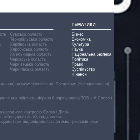
ТЕМАТИКИ
асть
Сумська область
Бізнес
Тернопільська область
Економіка
ь
Харківська область
Культура
Херсонська область
Наука
Хмельницька область
Національна безпека
Черкаська область
Політика
Чернівецька область
Право
Чернігівська область
Суспільство
Фінанси
лання) на www.slovoidilo.ua. Посилання (гіперпосилання)
онання цих обіцянок, зібрана й опрацьована ТОВ «ІА Слово і
ма народного контролю Слово і Діло».
», «Спецпроєкт», «За підтримки».
онодавством відповідальність за зміст реклами несе