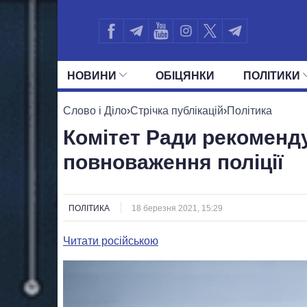
НОВИНИ
ОБIЦЯНКИ
ПОЛIТИКИ
УСІ ПОЛІТИКИ
ПРЕЗИДЕНТ І ОФ
Слово і Діло
›
Стрічка публікацій
›
Політика
Комітет Ради рекоменд
повноваження поліції
ПОЛІТИКА
18 березня 2021, 15:29
Читати російською