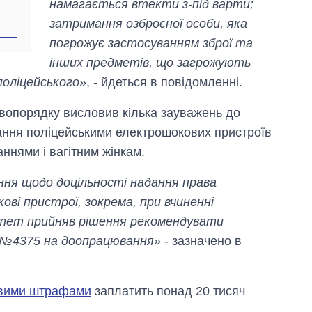
намагається втекти з-під варти;
затримання озброєної особи, яка
погрожує застосуванням зброї та
інших предметів, що загрожують
поліцейського
», - йдеться в повідомленні.
равопорядку висловив кілька зауважень до
вання поліцейськими електрошокових пристроїв
нями і вагітним жінкам.
ння щодо доцільності надання права
ві пристрої, зокрема, при вчиненні
ітет прийняв рішення рекомендувати
т №4375 на доопрацювання»
- зазначено в
овими штрафами
заплатить понад 20 тисяч