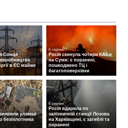
6 серпня
я Сонця
Росія скинула чотири КАБи
 виробництво
на Суми: є поранені,
ргії в ЄС майже
пошкоджено ТЦ і
багатоповерхівки
6 серпня
Росія вдарила по
 виявили уламки
залізничній станції Лозова
о безпілотника
на Харківщині, є загиблі та
поранені