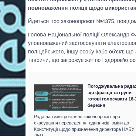
повноваження поліції щодо використа
Йдеться про законопроєкт №4375, повідо
Голова Національної поліції Олександр Ф
уповноважений застосовувати електрошоко
поліцейського, іншу особу і/або об'єкт, щ
тварини, що загрожує життю і здоров'ю ос
Погоджувальна рада:
що фракції та групи
готові голосувати 16-
березня
Рада на тижні розгляне законопроєкт про
скасування переведення годинників, зміни до
Конституції щодо призначення директора НАБУ 
ДБР.