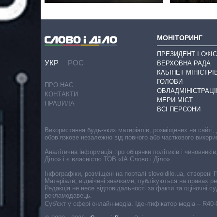
МОНІТОРИНГ
ПРЕЗИДЕНТ І ОФІС
УКР
РОС
ВЕРХОВНА РАДА
КАБІНЕТ МІНІСТРІ
ГОЛОВИ
ПРО НАС
ОБЛАДМІНІСТРАЦІ
КОНТАКТИ
МЕРИ МІСТ
ПРАВИЛА
ВСІ ПЕРСОНИ
Використання будь-яких матеріалів, розміщених на сайті,
обов’язкове незалежно від повного або часткового викори
Аналітична інформація про обіцянки політиків і чиновників
Діло» і є власністю ТОВ «ІА Слово і Діло».
Інфографіки, розміщені на порталі slovoidilo.ua, створен
Матеріали, відмічені значками, публікуються на правах р
Редакція не несе відповідальності за факти та оціночні 
рекламодавець.
Cуб'єкт у сфері онлайн-медіа. Ідентифікатор медіа – R40