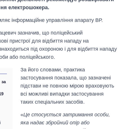
ння електрошокера.
мляє інформаційне управління апарату ВР.
ацевич зазначив, що поліцейський
ві пристрої для відбиття нападу на
о знаходиться під охороною і для відбиття нападу
оби або поліцейського.
За його словами, практика
застосування показала, що зазначені
 за
підстави не повною мірою враховують
Як зросли тарифи
всі можливі випадки застосування
19
на холодну воду у
таких спеціальних засобів.
містах України на
початок серпня
«
Це стосується затримання особи,
яка надає збройний опір або
і