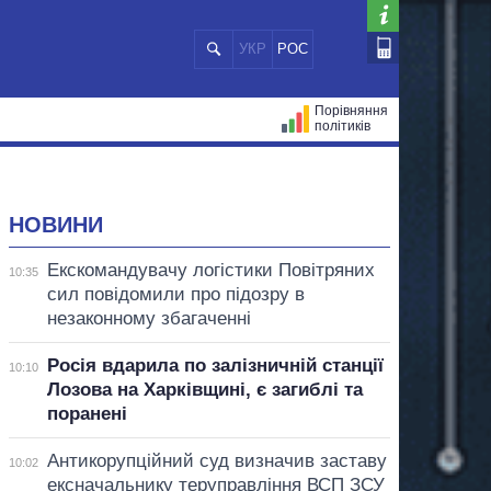
УКР
РОС
Порівняння
політиків
ЦІЙ
МЕРИ МІСТ
ВСІ ПЕРСОНИ
НОВИНИ
Екскомандувачу логістики Повітряних
10:35
сил повідомили про підозру в
незаконному збагаченні
Росія вдарила по залізничній станції
10:10
Лозова на Харківщині, є загиблі та
поранені
Антикорупційний суд визначив заставу
10:02
ексначальнику теруправління ВСП ЗСУ