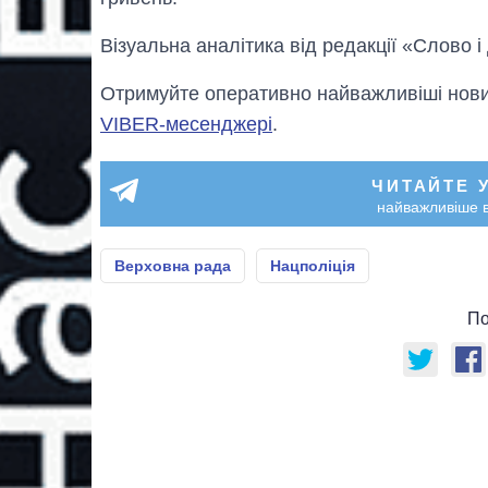
Візуальна аналітика від редакції «Слово і
Отримуйте оперативно найважливіші новин
VIBER-месенджері
.
ЧИТАЙТЕ 
найважливіше в
Верховна рада
Нацполіція
По