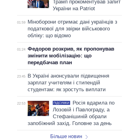
Трамп прокоментував запит
України на Patriot
Міноборони отримає дані українців з
01:59
податкової для звірки військового
обліку: що відомо
Федоров розкрив, як пропонував
01:24
змінити мобілізацію: що
передбачав план
В Україні анонсували підвищення
23:45
зарплат учителям і стипендій
студентам: як зростуть виплати
Росія вдарила по
ПІДСУМКИ
22:53
Лозовій і Павлограду, а
Стефанішиній обрали
запобіжний захід. Головне за день
Більше новин