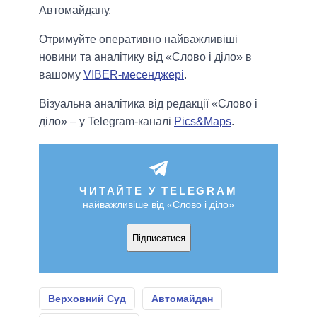
Автомайдану.
Отримуйте оперативно найважливіші
новини та аналітику від «Слово і діло» в
вашому
VIBER-месенджері
.
Візуальна аналітика від редакції «Слово і
діло» – у Telegram-каналі
Pics&Maps
.
ЧИТАЙТЕ У TELEGRAM
найважливіше від «Слово і діло»
Підписатися
Верховний Суд
Автомайдан