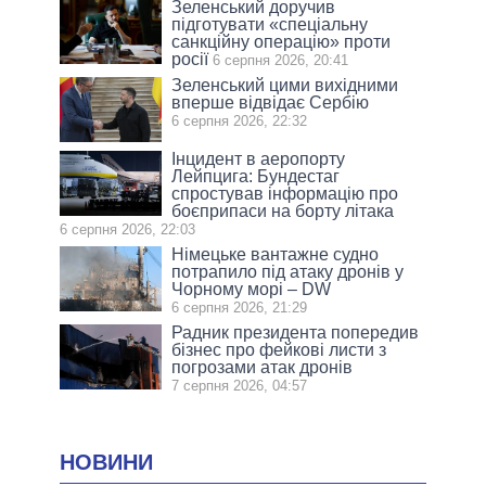
Зеленський доручив
підготувати «спеціальну
санкційну операцію» проти
росії
6 серпня 2026, 20:41
Зеленський цими вихідними
вперше відвідає Сербію
6 серпня 2026, 22:32
Інцидент в аеропорту
Лейпцига: Бундестаг
спростував інформацію про
боєприпаси на борту літака
6 серпня 2026, 22:03
Німецьке вантажне судно
потрапило під атаку дронів у
Чорному морі – DW
6 серпня 2026, 21:29
Радник президента попередив
бізнес про фейкові листи з
погрозами атак дронів
7 серпня 2026, 04:57
НОВИНИ