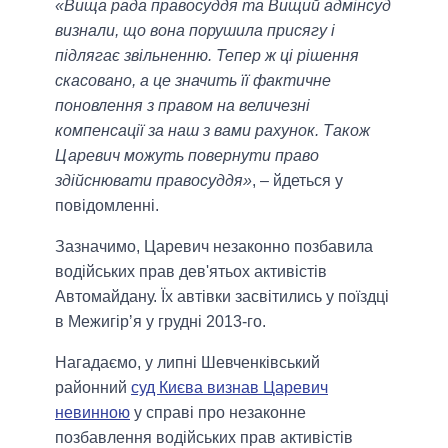
«Вища рада правосуддя та Вищий адмінсуд
визнали, що вона порушила присягу і
підлягає звільненню. Тепер ж ці рішення
скасовано, а це значить її фактичне
поновлення з правом на величезні
компенсації за наш з вами рахунок. Також
Царевич можуть повернути право
здійснювати правосуддя»
, – йдеться у
повідомленні.
Зазначимо, Царевич незаконно позбавила
водійських прав дев'ятьох активістів
Автомайдану. Їх автівки засвітились у поїздці
в Межигірʼя у грудні 2013-го.
Нагадаємо, у липні Шевченківський
районний
суд Києва визнав Царевич
невинною
у справі про незаконне
позбавлення водійських прав активістів