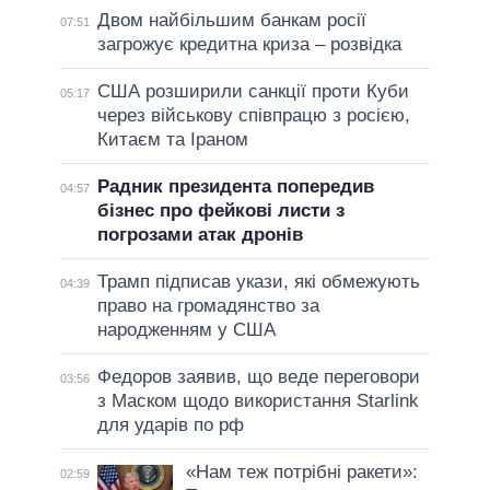
Двом найбільшим банкам росії
07:51
загрожує кредитна криза – розвідка
США розширили санкції проти Куби
05:17
через військову співпрацю з росією,
Китаєм та Іраном
Радник президента попередив
04:57
бізнес про фейкові листи з
погрозами атак дронів
Трамп підписав укази, які обмежують
04:39
право на громадянство за
народженням у США
Федоров заявив, що веде переговори
03:56
з Маском щодо використання Starlink
для ударів по рф
«Нам теж потрібні ракети»:
02:59