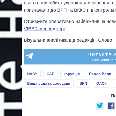
цього вони нібито ухвалювали рішення в і
призначали до ВРП та ВККС підконтрольн
Отримуйте оперативно найважливіші новин
VIBER-месенджері
.
Візуальна аналітика від редакції «Слово і
ЧИТАЙТЕ 
найважливіше в
НАБУ
САП
корупція
Павло Вовк
Вища рада правосуддя
ВРП
ОАСК
По