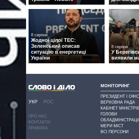
8 серпня
Жодної цілої ТЕС:
Зеленський описав
8 серпня
ситуацію в енергетиці
У Берегівс
України
виявили м
МОНІТОРИНГ
ПРЕЗИДЕНТ І ОФІС
УКР
РОС
ВЕРХОВНА РАДА
КАБІНЕТ МІНІСТРІ
ГОЛОВИ
ПРО НАС
ОБЛАДМІНІСТРАЦІ
КОНТАКТИ
МЕРИ МІСТ
ПРАВИЛА
ВСІ ПЕРСОНИ