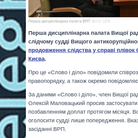
Перша дисциплінарна палата ВРП
фото: ЦПК
Перша дисциплінарна палата Вищої ра
слідчому судді Вищого антикорупційног
продовження слідства у справі плівок 
Києва
.
Про це «Слово і діло» повідомили співро
правопорядку, а також окремо повідомляє 
За даними «Слово і діло», член Вищої рад
Олексій Маловацький просив застосувати д
позбавленням доплат протягом місяця. В
оголосити судді лише попередження. Вка
засіданні ВРП.