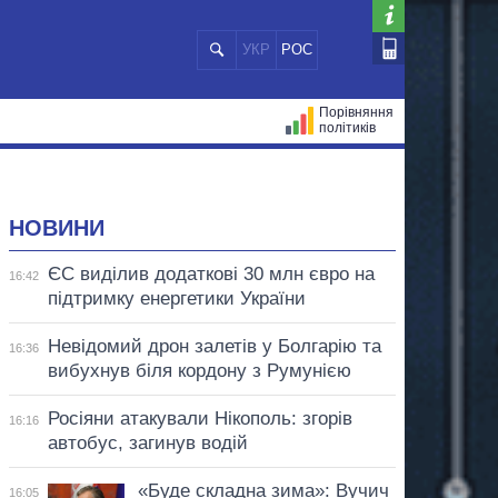
УКР
РОС
Порівняння
політиків
ЦІЙ
МЕРИ МІСТ
ВСІ ПЕРСОНИ
НОВИНИ
ЄС виділив додаткові 30 млн євро на
16:42
підтримку енергетики України
Невідомий дрон залетів у Болгарію та
16:36
вибухнув біля кордону з Румунією
Росіяни атакували Нікополь: згорів
16:16
автобус, загинув водій
«Буде складна зима»: Вучич
16:05