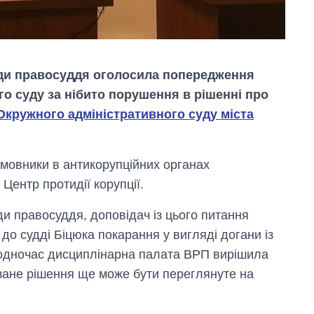
ди правосуддя оголосила попередження
о суду за нібито порушення в рішенні про
Окружного адміністративного суду міста
Дефіцит пам’яті:
змовники в антикорупційних органах
як зріс попит на
Центр протидії корупції.
чипи за останні
роки і що
и правосуддя, доповідач із цього питання
прогнозують на
2027-й
о судді Біцюка покарання у вигляді догани із
одночас дисциплінарна палата ВРП вирішила
зане рішення ще може бути переглянуте на