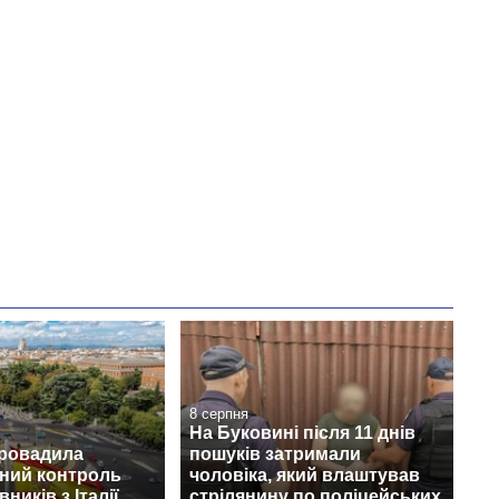
8 серпня
На Буковині після 11 днів
провадила
пошуків затримали
ний контроль
чоловіка, який влаштував
ників з Італії
стрілянину по поліцейських