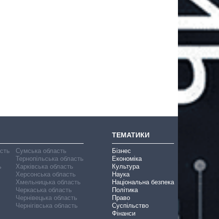
ТЕМАТИКИ
асть
Сумська область
Бізнес
Тернопільська область
Економіка
ь
Харківська область
Культура
Херсонська область
Наука
Хмельницька область
Національна безпека
Черкаська область
Політика
Чернівецька область
Право
Чернігівська область
Суспільство
Фінанси