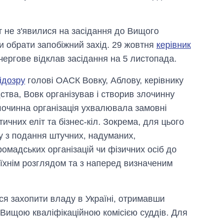
т не з'явилися на засідання до Вищого
и обрати запобіжний захід. 29 жовтня
керівник
чергове відклав засідання на 5 листопада.
ідозру
голові ОАСК Вовку, Аблову, керівнику
тва, Вовк організував і створив злочинну
лочинна організація ухвалювала замовні
тичних еліт та бізнес-кіл. Зокрема, для цього
у з подання штучних, надуманих,
ромадських організацій чи фізичних осіб до
їхнім розглядом та з наперед визначеним
ася захопити владу в Україні, отримавши
Вищою кваліфікаційною комісією суддів. Для