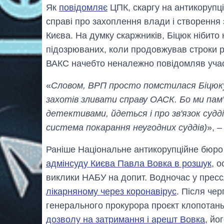
Як
повідомляє
ЦПК, скаргу на антикорупці
справі про захоплення влади і створення 
Києва. На думку скаржників, Біцюк нібито 
підозрюваних, коли продовжував строки р
ВАКС начебто неналежно повідомляв учасн
«
Словом, ВРП просто помстилася Біцюку 
захотів зливати справу ОАСК. Бо ми пам
детективами, йдеться і про зв'язок судд
система покарання неугодних суддів)
», 
Раніше Національне антикорупційне бюро
адмінсуду Києва Павла Вовка в розшук
, 
виклики НАБУ на допит. Водночас у прес
лікарняному через коронавірус
. Після че
генерального прокурора проєкт клопотан
дозволу на затримання і арешт Вовка
, йо