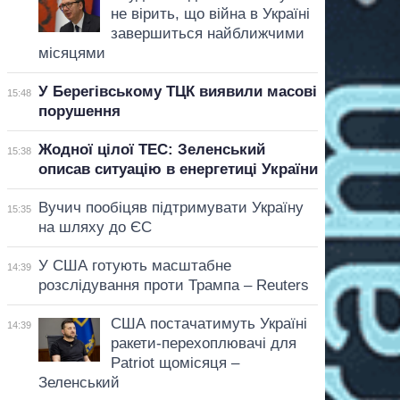
не вірить, що війна в Україні
завершиться найближчими
місяцями
У Берегівському ТЦК виявили масові
15:48
порушення
Жодної цілої ТЕС: Зеленський
15:38
описав ситуацію в енергетиці України
Вучич пообіцяв підтримувати Україну
15:35
на шляху до ЄС
У США готують масштабне
14:39
розслідування проти Трампа – Reuters
США постачатимуть Україні
14:39
ракети-перехоплювачі для
Patriot щомісяця –
Зеленський