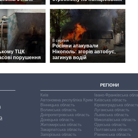
8 серпня
Росіяни атакували
ькому ТЦК
Нікополь: згорів автобус,
асові порушення
загинув водій
РЕГІОНИ
Київ
Івано-Франківська обл
Автономна республіка Крим
Київська область
Вінницька область
Кіровоградська област
В
Волинська область
Луганська область
Дніпропетровська область
Львівська область
Й
Донецька область
Миколаївська область
Житомирська область
Одеська область
Закарпатська область
Полтавська область
Запорізька область
Рівненська область