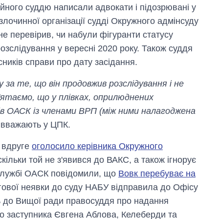
йного суддю написали адвокати і підозрювані у
злочинної організації судді Окружного адмінсуду
не перевірив, чи набули фігуранти статусу
озслідування у вересні 2020 року. Також суддя
иків справи про дату засідання.
за те, що він продовжив розслідування і не
'ятаємо, що у плівках, оприлюднених
ів ОАСК із членами ВРП (між ними налагоджена
– вважають у ЦПК.
 вдруге
оголосило керівника Окружного
оскільки той не з'явився до ВАКС, а також ігнорує
службі ОАСК повідомили, що
Вовк перебуває на
ргової неявки до суду НАБУ відправила до Офісу
ь до Вищої ради правосуддя про надання
го заступника Євгена Аблова, Келеберди та