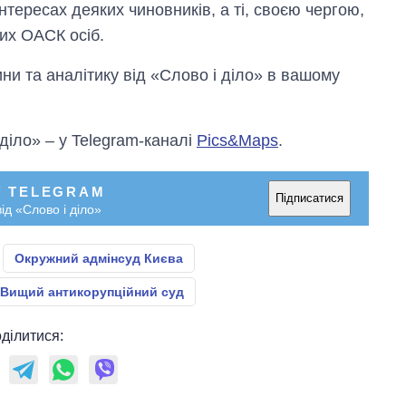
нтересах деяких чиновників, а ті, своєю чергою,
их ОАСК осіб.
и та аналітику від «Слово і діло» в вашому
 діло» – у Telegram-каналі
Pics&Maps
.
У TELEGRAM
Підписатися
ід «Слово і діло»
Окружний адмінсуд Києва
Вищий антикорупційний суд
ділитися: