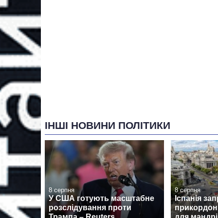
ІНШІ НОВИНИ ПОЛІТИКИ
8 серпня
8 серпня
У США готують масштабне
Іспанія за
розслідування проти
прикордон
Трампа – Reuters
для мандрів