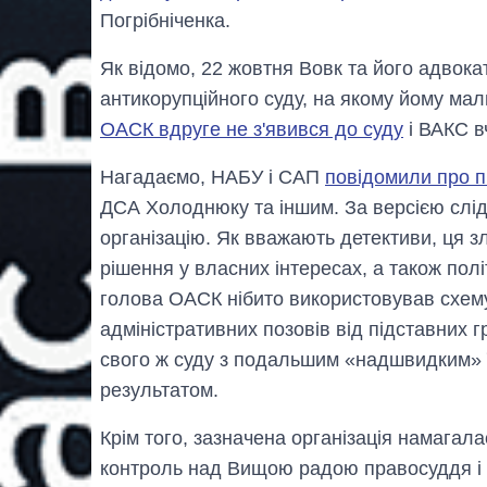
Погрібніченка.
Як відомо, 22 жовтня Вовк та його адвока
антикорупційного суду, на якому йому мал
ОАСК вдруге не з'явився до суду
і ВАКС в
Нагадаємо, НАБУ і САП
повідомили про п
ДСА Холоднюку та іншим. За версією слідс
організацію. Як вважають детективи, ця з
рішення у власних інтересах, а також полі
голова ОАСК нібито використовував схем
адміністративних позовів від підставних г
свого ж суду з подальшим «надшвидким» 
результатом.
Крім того, зазначена організація намагал
контроль над Вищою радою правосуддя і 